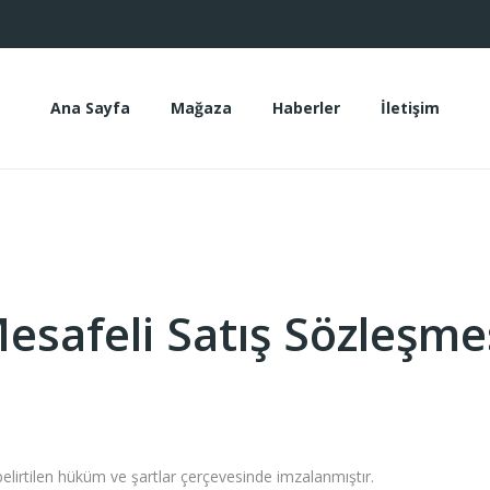
Ana Sayfa
Mağaza
Haberler
İletişim
Ana Sayfa
Mağaza
Haberler
İletişim
esafeli Satış Sözleşme
elirtilen hüküm ve şartlar çerçevesinde imzalanmıştır.