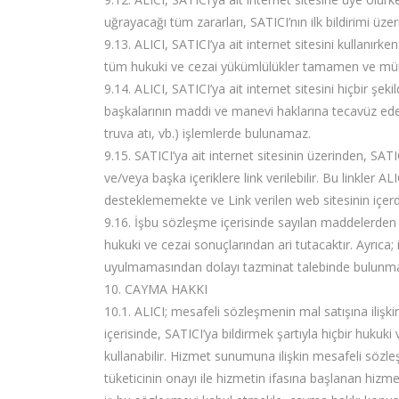
uğrayacağı tüm zararları, SATICI’nın ilk bildirimi ü
9.13. ALICI, SATICI’ya ait internet sitesini kullanı
tüm hukuki ve cezai yükümlülükler tamamen ve münh
9.14. ALICI, SATICI’ya ait internet sitesini hiçbir şek
başkalarının maddi ve manevi haklarına tecavüz edece
truva atı, vb.) işlemlerde bulunamaz.
9.15. SATICI’ya ait internet sitesinin üzerinden, SA
ve/veya başka içeriklere link verilebilir. Bu linkler
desteklememekte ve Link verilen web sitesinin içerdiğ
9.16. İşbu sözleşme içerisinde sayılan maddelerden bi
hukuki ve cezai sonuçlarından ari tutacaktır. Ayrıca; 
uyulmamasından dolayı tazminat talebinde bulunma 
10. CAYMA HAKKI
10.1. ALICI; mesafeli sözleşmenin mal satışına ilişk
içerisinde, SATICI’ya bildirmek şartıyla hiçbir huk
kullanabilir. Hizmet sunumuna ilişkin mesafeli sözl
tüketicinin onayı ile hizmetin ifasına başlanan hiz