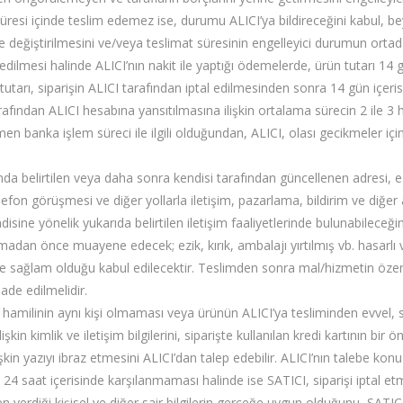
resi içinde teslim edemez ise, durumu ALICI’ya bildireceğini kabul, bey
e değiştirilmesini ve/veya teslimat süresinin engelleyici durumun orta
l edilmesi halinde ALICI’nın nakit ile yaptığı ödemelerde, ürün tutarı 1
 tutarı, siparişin ALICI tarafından iptal edilmesinden sonra 14 gün içerisi
rafından ALICI hesabına yansıtılmasına ilişkin ortalama sürecin 2 ile 3 
en banka işlem süreci ile ilgili olduğundan, ALICI, olası gecikmeler iç
da belirtilen veya daha sonra kendisi tarafından güncellenen adresi, e-
elefon görüşmesi ve diğer yollarla iletişim, pazarlama, bildirim ve diğ
sine yönelik yukarıda belirtilen iletişim faaliyetlerinde bulunabileceğ
adan önce muayene edecek; ezik, kırık, ambalajı yırtılmış vb. hasarlı v
ve sağlam olduğu kabul edilecektir. Teslimden sonra mal/hizmetin özen
ade edilmelidir.
ı hamilinin aynı kişi olmaması veya ürünün ALICI’ya tesliminden evvel, sip
işkin kimlik ve iletişim bilgilerini, siparişte kullanılan kredi kartının bir
şkin yazıyı ibraz etmesini ALICI’dan talep edebilir. ALICI’nın talebe ko
24 saat içerisinde karşılanmaması halinde ise SATICI, siparişi iptal etm
en verdiği kişisel ve diğer sair bilgilerin gerçeğe uygun olduğunu, SATICI’