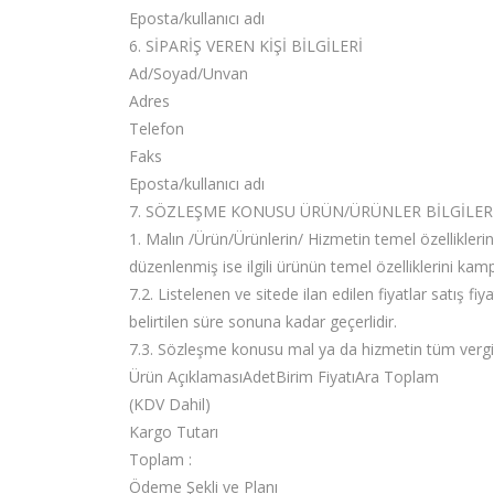
Eposta/kullanıcı adı
6. SİPARİŞ VEREN KİŞİ BİLGİLERİ
Ad/Soyad/Unvan
Adres
Telefon
Faks
Eposta/kullanıcı adı
7. SÖZLEŞME KONUSU ÜRÜN/ÜRÜNLER BİLGİLER
1. Malın /Ürün/Ürünlerin/ Hizmetin temel özellikleri
düzenlenmiş ise ilgili ürünün temel özelliklerini kam
7.2. Listelenen ve sitede ilan edilen fiyatlar satış fiy
belirtilen süre sonuna kadar geçerlidir.
7.3. Sözleşme konusu mal ya da hizmetin tüm vergiler
Ürün AçıklamasıAdetBirim FiyatıAra Toplam
(KDV Dahil)
Kargo Tutarı
Toplam :
Ödeme Şekli ve Planı