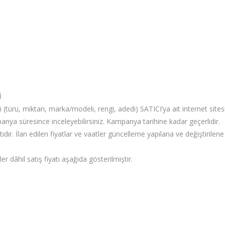
İ
ni (türü, miktarı, marka/modeli, rengi, adedi) SATICI’ya ait internet si
panya süresince inceleyebilirsiniz. Kampanya tarihine kadar geçerlidir.
atıdır. İlan edilen fiyatlar ve vaatler güncelleme yapılana ve değiştirilene 
 dâhil satış fiyatı aşağıda gösterilmiştir.