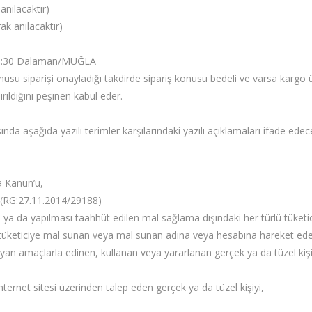
anılacaktır)
ak anılacaktır)
 No:30 Dalaman/MUĞLA
u siparişi onayladığı takdirde sipariş konusu bedeli ve varsa kargo ücr
rildiğini peşinen kabul eder.
aşağıda yazılı terimler karşılarındaki yazılı açıklamaları ifade edece
a Kanun’u,
 (RG:27.11.2014/29188)
 ya da yapılması taahhüt edilen mal sağlama dışındaki her türlü tüketi
 tüketiciye mal sunan veya mal sunan adına veya hesabına hareket eden
yan amaçlarla edinen, kullanan veya yararlanan gerçek ya da tüzel kişi
ternet sitesi üzerinden talep eden gerçek ya da tüzel kişiyi,