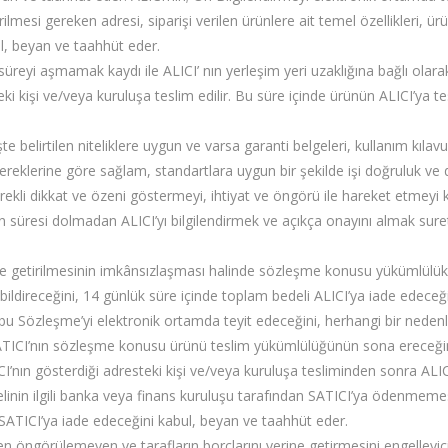
mesi gereken adresi, siparişi verilen ürünlere ait temel özellikleri, ürü
bul, beyan ve taahhüt eder.
reyi aşmamak kaydı ile ALICI’ nın yerleşim yeri uzaklığına bağlı olarak i
eki kişi ve/veya kuruluşa teslim edilir. Bu süre içinde ürünün ALICI’y
belirtilen niteliklere uygun ve varsa garanti belgeleri, kullanım kılavuzl
ereklerine göre sağlam, standartlara uygun bir şekilde işi doğruluk ve 
gerekli dikkat ve özeni göstermeyi, ihtiyat ve öngörü ile hareket etmeyi
resi dolmadan ALICI’yı bilgilendirmek ve açıkça onayını almak suretiyle
ine getirilmesinin imkânsızlaşması halinde sözleşme konusu yükümlülük
ye bildireceğini, 14 günlük süre içinde toplam bedeli ALICI’ya iade edece
işbu Sözleşme’yi elektronik ortamda teyit edeceğini, herhangi bir ne
 SATICI’nın sözleşme konusu ürünü teslim yükümlülüğünün sona ereceği
ın gösterdiği adresteki kişi ve/veya kuruluşa tesliminden sonra ALICI’ya
inin ilgili banka veya finans kuruluşu tarafından SATICI’ya ödenmem
e SATICI’ya iade edeceğini kabul, beyan ve taahhüt eder.
den öngörülemeyen ve tarafların borçlarını yerine getirmesini engelleyici