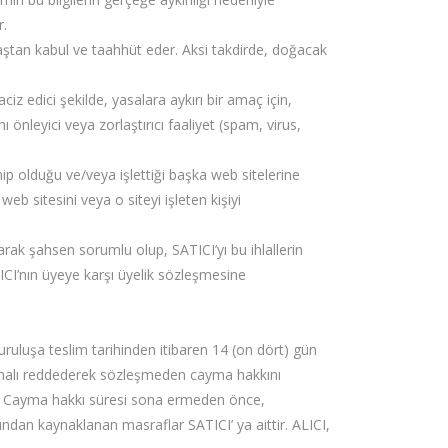
r.
baştan kabul ve taahhüt eder. Aksi takdirde, doğacak
ciz edici şekilde, yasalara aykırı bir amaç için,
nleyici veya zorlaştırıcı faaliyet (spam, virus,
ip olduğu ve/veya işlettiği başka web sitelerine
eb sitesini veya o siteyi işleten kişiyi
arak şahsen sorumlu olup, SATICI’yı bu ihlallerin
ATICI’nın üyeye karşı üyelik sözleşmesine
uruluşa teslim tarihinden itibaren 14 (on dört) gün
in malı reddederek sözleşmeden cayma hakkını
ar. Cayma hakkı süresi sona ermeden önce,
ndan kaynaklanan masraflar SATICI’ ya aittir. ALICI,