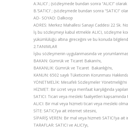
A.‘ALICI’ ; (sözleşmede bundan sonra “ALICI” olarak 
B.‘SATICI’ ; (sözleşmede bundan sonra “SATICI” olar
AD- SOYAD: Dalkoop
ADRES: Merkez Mahallesi Sanayi Caddesi 22 Sk.
İş bu sözleşmeyi kabul etmekle ALICI, sözleşme konus
yükümlülüğü altına gireceğini ve bu konuda bilgilendi
2.TANIMLAR
İşbu sözleşmenin uygulanmasında ve yorumlanmasında 
BAKAN: Gümrük ve Ticaret Bakanı’nı,
BAKANLIK: Gümrük ve Ticaret Bakanlığı’nı,
KANUN: 6502 sayılı Tüketicinin Korunması Hakkınd
YÖNETMELİK: Mesafeli Sözleşmeler Yönetmeliği’ni
HİZMET: Bir ücret veya menfaat karşılığında yapılan
SATICI: Ticari veya mesleki faaliyetleri kapsamında
ALICI: Bir mal veya hizmeti ticari veya mesleki olma
SİTE: SATICI’ya ait internet sitesini,
SİPARİŞ VEREN: Bir mal veya hizmeti SATICI’ya ait in
TARAFLAR: SATICI ve ALICI’yı,