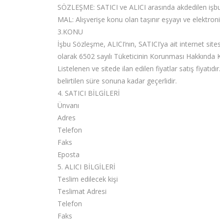
SÖZLEŞME: SATICI ve ALICI arasında akdedilen işb
MAL: Alışverişe konu olan taşınır eşyayı ve elektron
3.KONU
İşbu Sözleşme, ALICI’nın, SATICI’ya ait internet sitesi 
olarak 6502 sayılı Tüketicinin Korunması Hakkında 
Listelenen ve sitede ilan edilen fiyatlar satış fiyatıdı
belirtilen süre sonuna kadar geçerlidir.
4. SATICI BİLGİLERİ
Ünvanı
Adres
Telefon
Faks
Eposta
5. ALICI BİLGİLERİ
Teslim edilecek kişi
Teslimat Adresi
Telefon
Faks