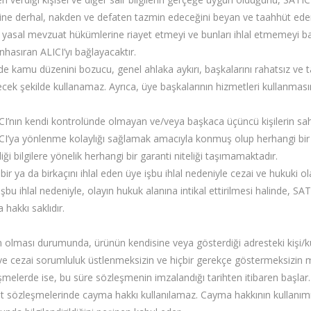
zerine derhal, nakden ve defaten tazmin edeceğini beyan ve taahhüt ede
rken yasal mevzuat hükümlerine riayet etmeyi ve bunları ihlal etmemeyi 
asıran ALICI’yı bağlayacaktır.
ilde kamu düzenini bozucu, genel ahlaka aykırı, başkalarını rahatsız ve ta
k şekilde kullanamaz. Ayrıca, üye başkalarının hizmetleri kullanmasını ö
TICI’nın kendi kontrolünde olmayan ve/veya başkaca üçüncü kişilerin sah
 ALICI’ya yönlenme kolaylığı sağlamak amacıyla konmuş olup herhangi bir w
i bilgilere yönelik herhangi bir garanti niteliği taşımamaktadır.
r ya da birkaçını ihlal eden üye işbu ihlal nedeniyle cezai ve hukuki ol
işbu ihlal nedeniyle, olayın hukuk alanına intikal ettirilmesi halinde, S
hakkı saklıdır.
in olması durumunda, ürünün kendisine veya gösterdiği adresteki kişi/k
uki ve cezai sorumluluk üstlenmeksizin ve hiçbir gerekçe göstermeksiz
eşmelerde ise, bu süre sözleşmenin imzalandığı tarihten itibaren başl
met sözleşmelerinde cayma hakkı kullanılamaz. Cayma hakkının kullanımı