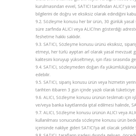
kurulmasından evvel, SATICI tarafından ALICI’ ya veril
bilgilerini de doğru ve eksiksiz olarak edindiğini ka
9.2. Sözleşme konusu her bir ürün, 30 günlük yasal sü
süre zarfında ALICI veya ALICI’nın gösterdiği adrest
feshetme hakkı saklıdır.
9.3. SATICI, Sözleşme konusu ürünü eksiksiz, siparişte 
etmeyi, her türlü ayıptan arî olarak yasal mevzuat g
kalitesini koruyup yükseltmeyi, işin ifası sırasında 
9.4. SATICI, sözleşmeden doğan ifa yükümlülüğünün sü
edebilir.
9.5. SATICI, sipariş konusu ürün veya hizmetin yer
tarihten itibaren 3 gün içinde yazılı olarak tüketici
9.6. ALICI, Sözleşme konusu ürünün teslimatı için 
ve/veya banka kayıtlarında iptal edilmesi halinde,
9.7. ALICI, Sözleşme konusu ürünün ALICI veya ALICI’n
kullanılması sonucunda sözleşme konusu ürün bedel
içerisinde nakliye gideri SATICI’ya ait olacak şekild
9.8. SATICI, tarafların iradesi dışında gelişen, önce