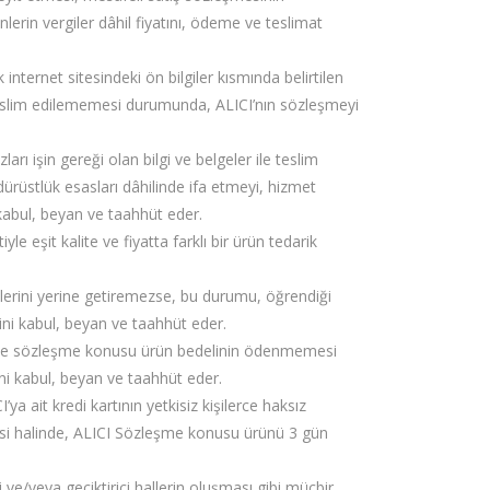
nlerin vergiler dâhil fiyatını, ödeme ve teslimat
nternet sitesindeki ön bilgiler kısmında belirtilen
a teslim edilememesi durumunda, ALICI’nın sözleşmeyi
arı işin gereği olan bilgi ve belgeler ile teslim
dürüstlük esasları dâhilinde ifa etmeyi, hizmet
 kabul, beyan ve taahhüt eder.
 eşit kalite ve fiyatta farklı bir ürün tedarik
lerini yerine getiremezse, bu durumu, öğrendiği
ğini kabul, beyan ve taahhüt eder.
denle sözleşme konusu ürün bedelinin ödenmemesi
ni kabul, beyan ve taahhüt eder.
 ait kredi kartının yetkisiz kişilerce haksız
esi halinde, ALICI Sözleşme konusu ürünü 3 gün
 ve/veya geciktirici hallerin oluşması gibi mücbir