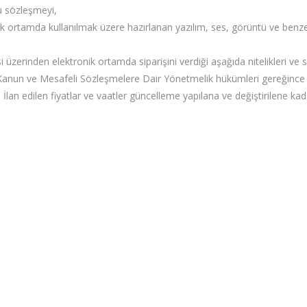
u sözleşmeyi,
ik ortamda kullanılmak üzere hazırlanan yazılım, ses, görüntü ve benzer
üzerinden elektronik ortamda siparişini verdiği aşağıda nitelikleri ve satış
Kanun ve Mesafeli Sözleşmelere Dair Yönetmelik hükümleri gereğince ta
r. İlan edilen fiyatlar ve vaatler güncelleme yapılana ve değiştirilene kadar