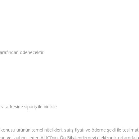
tarafından ödenecektir.
a adresine sipariş ile birlikte
konusu ürünün temel nitelikleri, satış fiyatı ve ödeme şekli ile teslimata 
eyan ve taahhüt eder. ALICI’nın; Ön Bilgilendirmeyi elektronik ortamda 