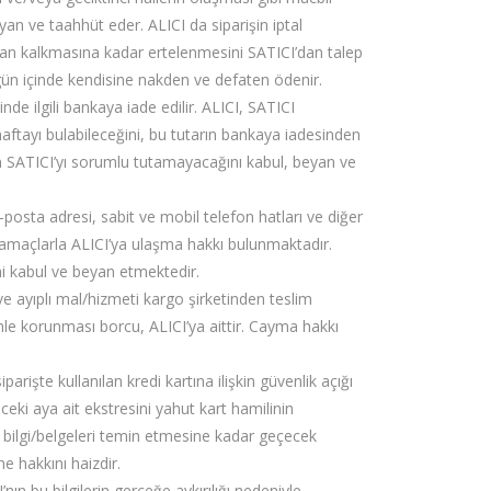
an ve taahhüt eder. ALICI da siparişin iptal
dan kalkmasına kadar ertelenmesini SATICI’dan talep
4 gün içinde kendisine nakden ve defaten ödenir.
nde ilgili bankaya iade edilir. ALICI, SATICI
haftayı bulabileceğini, bu tutarın bankaya iadesinden
in SATICI’yı sorumlu tutamayacağını kabul, beyan ve
posta adresi, sabit ve mobil telefon hatları ve diğer
er amaçlarla ALICI’ya ulaşma hakkı bulunmaktadır.
ini kabul ve beyan etmektedir.
e ayıplı mal/hizmeti kargo şirketinden teslim
le korunması borcu, ALICI’ya aittir. Cayma hakkı
arişte kullanılan kredi kartına ilişkin güvenlik açığı
 önceki aya ait ekstresini yahut kart hamilinin
nu bilgi/belgeleri temin etmesine kadar geçecek
e hakkını haizdir.
nın bu bilgilerin gerçeğe aykırılığı nedeniyle