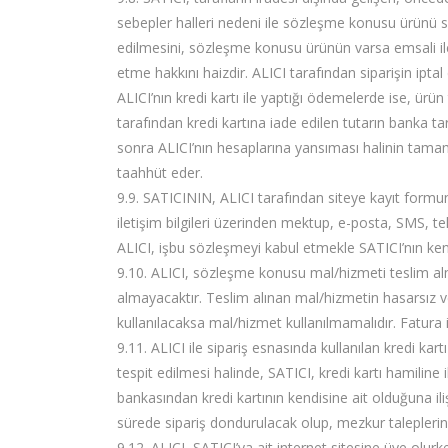
sebepler halleri nedeni ile sözleşme konusu ürünü sü
edilmesini, sözleşme konusu ürünün varsa emsali il
etme hakkını haizdir. ALICI tarafından siparişin ipta
ALICI’nın kredi kartı ile yaptığı ödemelerde ise, ürün
tarafından kredi kartına iade edilen tutarın banka ta
sonra ALICI’nın hesaplarına yansıması halinin tamam
taahhüt eder.
9.9. SATICININ, ALICI tarafından siteye kayıt formun
iletişim bilgileri üzerinden mektup, e-posta, SMS, t
ALICI, işbu sözleşmeyi kabul etmekle SATICI’nın kendi
9.10. ALICI, sözleşme konusu mal/hizmeti teslim alm
almayacaktır. Teslim alınan mal/hizmetin hasarsız 
kullanılacaksa mal/hizmet kullanılmamalıdır. Fatura i
9.11. ALICI ile sipariş esnasında kullanılan kredi kart
tespit edilmesi halinde, SATICI, kredi kartı hamiline il
bankasından kredi kartının kendisine ait olduğuna ili
sürede sipariş dondurulacak olup, mezkur taleplerin 
9.12. ALICI, SATICI’ya ait internet sitesine üye olurk