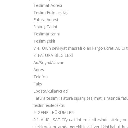
Teslimat Adresi
Teslim Edilecek kişi
Fatura Adresi
Sipariş Tarihi
Teslimat tarihi
Teslim şekli
7.4. Ürün sevkiyat masrafı olan kargo ücreti ALICI 
8. FATURA BİLGİLERİ
Ad/Soyad/Unvan
Adres
Telefon
Faks
Eposta/kullanıcı adı
Fatura teslim : Fatura sipariş teslimatı sırasında fatur
teslim edilecektir.
9. GENEL HÜKÜMLER
9.1. ALICI, SATICI’ya ait internet sitesinde sözleşme 
elektronik ortamda gerekli teyidi verdiğini kabul, b