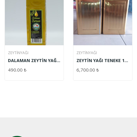
ZEYTINYAĞI
ZEYTINYAĞI
DALAMAN ZEYTİN YAĞI
ZEYTİN YAĞI TENEKE 17
PET ŞİŞE 1 LT
LT
490.00
₺
6,700.00
₺