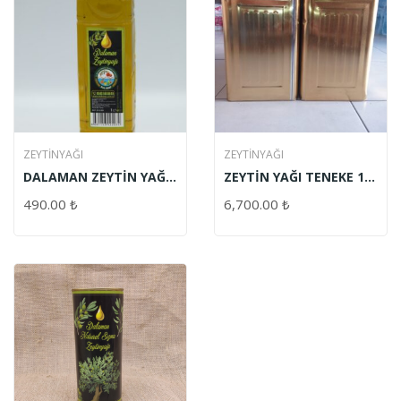
ZEYTINYAĞI
ZEYTINYAĞI
DALAMAN ZEYTİN YAĞI
ZEYTİN YAĞI TENEKE 17
PET ŞİŞE 1 LT
LT
490.00
₺
6,700.00
₺