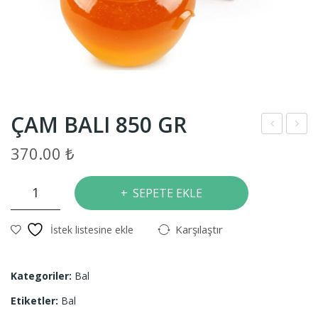
ÇAM BALI 850 GR
ncir
İBİS
370.00
₺
1
KU
Kg.
S
ÇAM
SEPETE EKLE
BALI
100
850
GR
Karşılaştır
İstek listesine ekle
GR
adet
Kategoriler:
Bal
Etiketler:
Bal