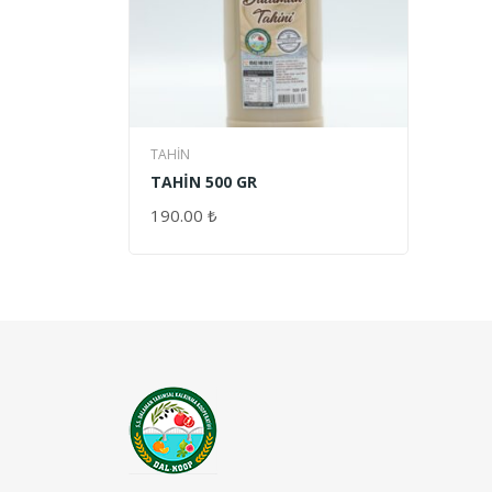
TAHİN
TAHİN 500 GR
190.00
₺
SEPETE EKLE