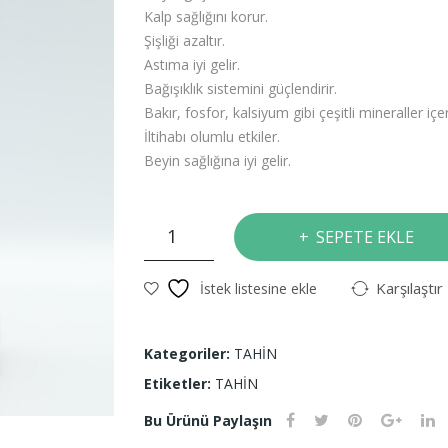
Kalp sağlığını korur.
Şişliği azaltır.
Astıma iyi gelir.
Bağışıklık sistemini güçlendirir.
Bakır, fosfor, kalsiyum gibi çeşitli mineraller içe
İltihabı olumlu etkiler.
Beyin sağlığına iyi gelir.
TAHİN
SEPETE EKLE
1
KG
Karşılaştır
İstek listesine ekle
adet
Kategoriler:
TAHİN
Etiketler:
TAHİN
Bu Ürünü Paylaşın