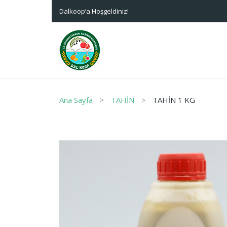
Dalkoop’a Hoşgeldiniz!
Ana Sayfa
TAHİN
TAHİN 1 KG