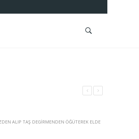
RİŞ
AHİ
TE
N
SAD
500
İZDEN ALIP TAŞ DEGİRMENDEN ÖĞÜTEREK ELDE
E 1
GR
KG