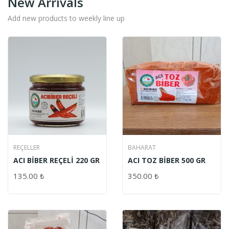
New Arrivals
Add new products to weekly line up
REÇELLER
BAHARAT
ACI BİBER REÇELİ 220 GR
ACI TOZ BİBER 500 GR
135.00
₺
350.00
₺