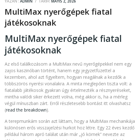
YAZAN :
ADMIN
/
TARIH:
MAYIS 2, 2026
MultiMax nyerőgépek fiatal
játékosoknak
MultiMax nyerőgépek fiatal
játékosoknak
Az első találkozásom a MultiMax nevű nyerőgépekkel nem egy
zajos kaszinóban történt, hanem egy jegyzetfüzettel a
kezemben, ahol azt figyeltem, hogyan reagálnak a kezdők a
többszörös nyerési vonalakra. A minta meglepően tiszta volt: a
fiatalabb játékosok gyakran úgy értelmezték a résznyeréseket,
mintha valódi siker érkezett volna, még akkor is, ha a mérleg
végül mínuszban zárt. Erről részletesebb bontást itt olvashatsz
(
read the breakdown
).
A terepmunkám során azt láttam, hogy a MultiMax mechanikája
különösen erős visszajelzési hurkot hoz létre. Egy 22 éves kezdő
például három apró találat után már „jó körnek” nevezte az