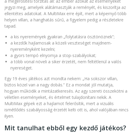
a megerősítési torzítás áll: az ember azokat az eseményeket
jegyzi meg, amelyek alátámasztják a reményét, és kiszorítja az
ellentétes adatokat. A MultiMax erre épít, mert a képernyő több
helyen villan, a hanghatás sűrű, a figyelem pedig a részletekre
tapad.
a kis nyeremények gyakran „folytatásra ösztönöznek”;
a kezdők hajlamosak a közeli veszteséget majdnem-
nyereményként kezelni;
a gyors tempó elnyomja a stop-szabályokat;
a több vonal növeli a siker érzetét, nem feltétlenül a valós
nyereséget.
Egy 19 éves játékos azt mondta nekem: „Ha sokszor villan,
biztos közel van a nagy dobás.” Ez a mondat jól mutatja,
hogyan működik a mintázatkeresés. Az agy szereti összekötni a
véletlen eseményeket, és értelmet tulajdonítani nekik. A
MultiMax gépek ezt a hajlamot felerősítik, mert a vizuális
ismétlődés szabályosság érzetét kelti ott is, ahol valójában nincs
ilyen.
Mit tanulhat ebből egy kezdő játékos?