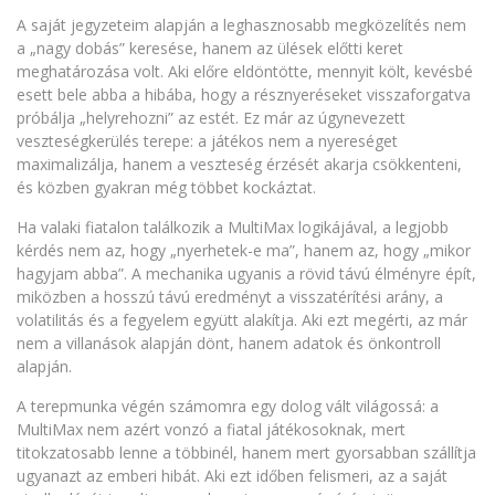
A saját jegyzeteim alapján a leghasznosabb megközelítés nem
a „nagy dobás” keresése, hanem az ülések előtti keret
meghatározása volt. Aki előre eldöntötte, mennyit költ, kevésbé
esett bele abba a hibába, hogy a résznyeréseket visszaforgatva
próbálja „helyrehozni” az estét. Ez már az úgynevezett
veszteségkerülés terepe: a játékos nem a nyereséget
maximalizálja, hanem a veszteség érzését akarja csökkenteni,
és közben gyakran még többet kockáztat.
Ha valaki fiatalon találkozik a MultiMax logikájával, a legjobb
kérdés nem az, hogy „nyerhetek-e ma”, hanem az, hogy „mikor
hagyjam abba”. A mechanika ugyanis a rövid távú élményre épít,
miközben a hosszú távú eredményt a visszatérítési arány, a
volatilitás és a fegyelem együtt alakítja. Aki ezt megérti, az már
nem a villanások alapján dönt, hanem adatok és önkontroll
alapján.
A terepmunka végén számomra egy dolog vált világossá: a
MultiMax nem azért vonzó a fiatal játékosoknak, mert
titokzatosabb lenne a többinél, hanem mert gyorsabban szállítja
ugyanazt az emberi hibát. Aki ezt időben felismeri, az a saját