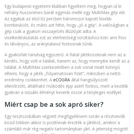
Egy budapesti egyetemi klubban figyeltem meg, hogyan ül le
néhány huszonéves barát egymás mellé egy MultiMax gép elé.
Az egyikük az első tíz percben háromszor kapott kisebb
kombinációt, és máris azt hitte, hogy „jó a gép”. A valóságban a
gép csak a gyakori visszajelzés illúzióját adta. A
viselkedéskutatás ezt az elérhetőségi torzításhoz köti: ami friss
és látványos, az aránytalanul fontosnak tűnik.
A gyakorlati tanulság egyszerű. A fiatal játékosoknak nem az a
kérdés, hogy volt-e találat, hanem az, hogy mennyibe került az a
találat. A MultiMax szerkezetében a sok vonal miatt könnyű
elhinni, hogy a játék „folyamatosan fizet”, miközben a nettó
eredmény csökkenhet. A
eCOGRA
által hangsúlyozott
ellenőrzött, átlátható működés épp azért fontos, mert a kezdők
gyakran a vizuális élményt keverik össze a tényleges eséllyel.
Miért csap be a sok apró siker?
Egy tesztszobában végzett megfigyelésem során a résztvevők
közül többen akkor is pozitívnak érezték a játékot, amikor a
számláló már rég negatív tartományban járt. A jelenség mögött