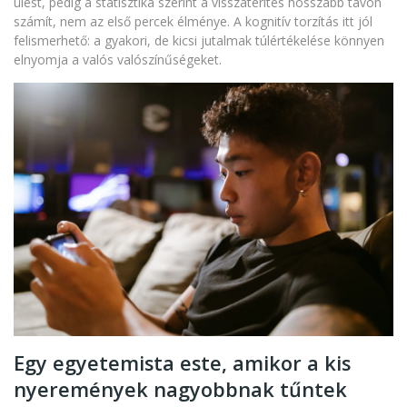
ülést, pedig a statisztika szerint a visszatérítés hosszabb távon
számít, nem az első percek élménye. A kognitív torzítás itt jól
felismerhető: a gyakori, de kicsi jutalmak túlértékelése könnyen
elnyomja a valós valószínűségeket.
Egy egyetemista este, amikor a kis
nyeremények nagyobbnak tűntek