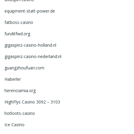
equipment-statt-power.de
fatboss-casino
funditfwd.org
gigaspinz-casino-holland.nl
gigaspinz-casino-nederland.nl
guangzhoufuari.com
Haberler
herenciamia.org
HighFlys Casino 3092 – 3103
hotloots-casino
Ice Casino