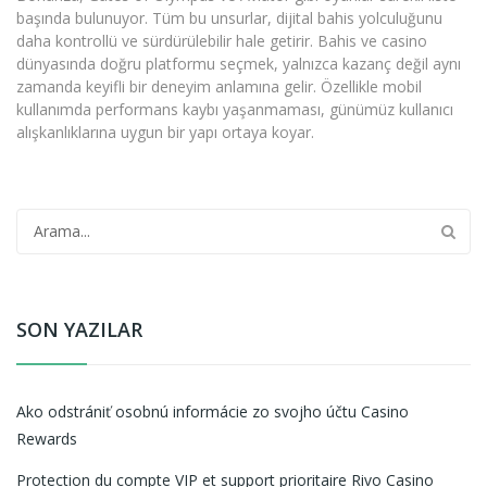
başında bulunuyor. Tüm bu unsurlar, dijital bahis yolculuğunu
daha kontrollü ve sürdürülebilir hale getirir. Bahis ve casino
dünyasında doğru platformu seçmek, yalnızca kazanç değil aynı
zamanda keyifli bir deneyim anlamına gelir. Özellikle mobil
kullanımda performans kaybı yaşanmaması, günümüz kullanıcı
alışkanlıklarına uygun bir yapı ortaya koyar.
SON YAZILAR
Ako odstrániť osobnú informácie zo svojho účtu Casino
Rewards
Protection du compte VIP et support prioritaire Rivo Casino