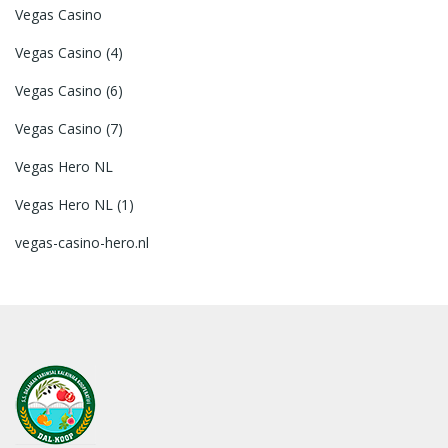
Vegas Casino
Vegas Casino (4)
Vegas Casino (6)
Vegas Casino (7)
Vegas Hero NL
Vegas Hero NL (1)
vegas-casino-hero.nl