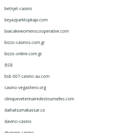
betnjet-casino
beyazparktopkapi.com
biaicakewomenscooperative.com
bizzo-casinos.com.gr
bizzo-online.com.gr
BSB
bsb-007-casino-au.com
casino-vegashero.org
cliniqueveterinairedestournelles.com
daihatsumakassar.co
davinci-casino
divaspin-casino