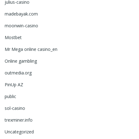
julius-casino
madebayak.com
moonwin-casino
Mostbet
Mr Mega online casino_en
Online gambling
outmedia.org
PinUp AZ
public
sol-casino
trexminer.info
Uncategorized