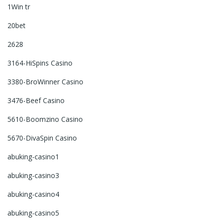
1Win tr
20bet
2628
3164-HiSpins Casino
3380-BroWinner Casino
3476-Beef Casino
5610-Boomzino Casino
5670-DivaSpin Casino
abuking-casino1
abuking-casino3
abuking-casino4
abuking-casino5