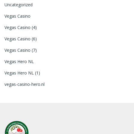
Uncategorized
Vegas Casino
Vegas Casino (4)
Vegas Casino (6)
Vegas Casino (7)
Vegas Hero NL
Vegas Hero NL (1)
vegas-casino-hero.nl