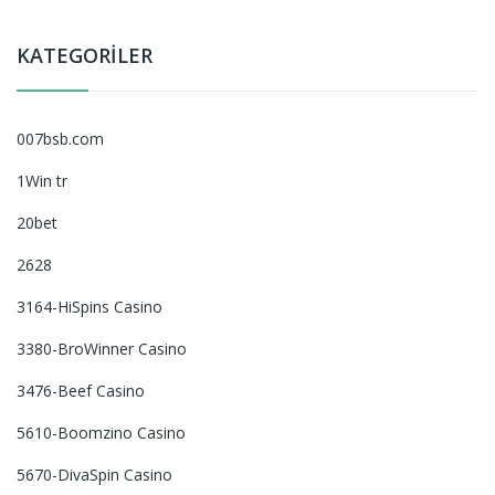
KATEGORILER
007bsb.com
1Win tr
20bet
2628
3164-HiSpins Casino
3380-BroWinner Casino
3476-Beef Casino
5610-Boomzino Casino
5670-DivaSpin Casino