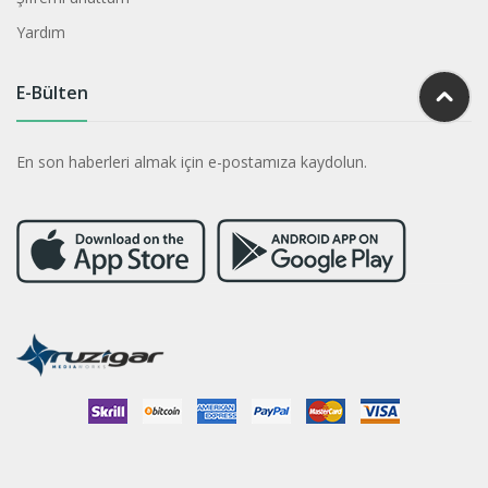
Yardım
E-Bülten
En son haberleri almak için e-postamıza kaydolun.