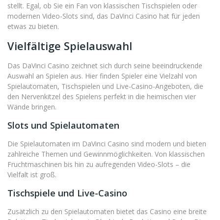
stellt. Egal, ob Sie ein Fan von klassischen Tischspielen oder
modernen Video-Slots sind, das DaVinci Casino hat für jeden
etwas zu bieten.
Vielfältige Spielauswahl
Das DaVinci Casino zeichnet sich durch seine beeindruckende
Auswahl an Spielen aus. Hier finden Spieler eine Vielzahl von
Spielautomaten, Tischspielen und Live-Casino-Angeboten, die
den Nervenkitzel des Spielens perfekt in die heimischen vier
Wände bringen.
Slots und Spielautomaten
Die Spielautomaten im DaVinci Casino sind modern und bieten
zahlreiche Themen und Gewinnmöglichkeiten. Von klassischen
Fruchtmaschinen bis hin zu aufregenden Video-Slots – die
Vielfalt ist groß.
Tischspiele und Live-Casino
Zusätzlich zu den Spielautomaten bietet das Casino eine breite