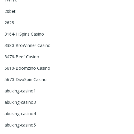
20bet
2628
3164-HiSpins Casino
3380-BroWinner Casino
3476-Beef Casino
5610-Boomzino Casino
5670-DivaSpin Casino
abuking-casino1
abuking-casino3
abuking-casino4
abuking-casino5