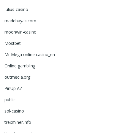
julius-casino
madebayak.com
moonwin-casino
Mostbet
Mr Mega online casino_en
Online gambling
outmedia.org
PinUp AZ
public
sol-casino
trexminer.info