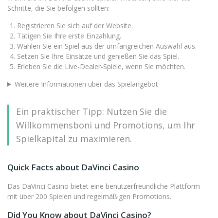
Schritte, die Sie befolgen sollten:
Registrieren Sie sich auf der Website.
Tätigen Sie Ihre erste Einzahlung.
Wählen Sie ein Spiel aus der umfangreichen Auswahl aus.
Setzen Sie Ihre Einsätze und genießen Sie das Spiel.
Erleben Sie die Live-Dealer-Spiele, wenn Sie möchten.
Weitere Informationen über das Spielangebot
Ein praktischer Tipp: Nutzen Sie die
Willkommensboni und Promotions, um Ihr
Spielkapital zu maximieren.
Quick Facts about DaVinci Casino
Das DaVinci Casino bietet eine benutzerfreundliche Plattform
mit über 200 Spielen und regelmäßigen Promotions.
Did You Know about DaVinci Casino?