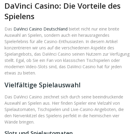
DaVinci Casino: Die Vorteile des
Spielens
Das
DaVinci Casino Deutschland
bietet nicht nur eine breite
Auswahl an Spielen, sondern auch ein herausragendes
Spielerlebnis für alle Casino-Enthusiasten. In diesem Artikel
konzentrieren wir uns auf die verschiedenen Aspekte des
Spielangebots, das DaVinci Casino seinen Nutzern zur Verfügung
stellt. Egal, ob Sie ein Fan von klassischen Tischspielen oder
modernen Video-Slots sind, das DaVinci Casino hat für jeden
etwas zu bieten.
Vielfältige Spielauswahl
Das DaVinci Casino zeichnet sich durch seine beeindruckende
Auswahl an Spielen aus. Hier finden Spieler eine Vielzahl von
Spielautomaten, Tischspielen und Live-Casino-Angeboten, die
den Nervenkitzel des Spielens perfekt in die heimischen vier
Wände bringen.
Slots und Spielautomaten