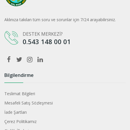
Aklınıza takılan tüm soru ve sorunlar için 7/24 arayabilirsiniz.
DESTEK MERKEZİ?
0.543 148 00 01
Bilgilendirme
Teslimat Bilgileri
Mesafeli Satış Sözleşmesi
İade Şartları
Çerez Politikamız