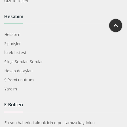
Gizlilik İlkeleri
Hesabım
Hesabım
Siparişler
İstek Listesi
Sıkça Sorulan Sorular
Hesap detayları
Şifremi unuttum
Yardım
E-Bülten
En son haberleri almak için e-postamıza kaydolun.