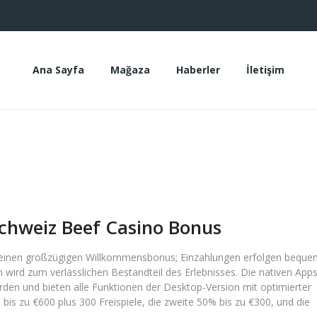
Ana Sayfa
Mağaza
Haberler
İletişim
Ana Sayfa
Mağaza
Haberler
İletişim
chweiz Beef Casino Bonus
m einen großzügigen Willkommensbonus; Einzahlungen erfolgen bequ
wird zum verlässlichen Bestandteil des Erlebnisses. Die nativen App
den und bieten alle Funktionen der Desktop-Version mit optimierter
bis zu €600 plus 300 Freispiele, die zweite 50% bis zu €300, und die