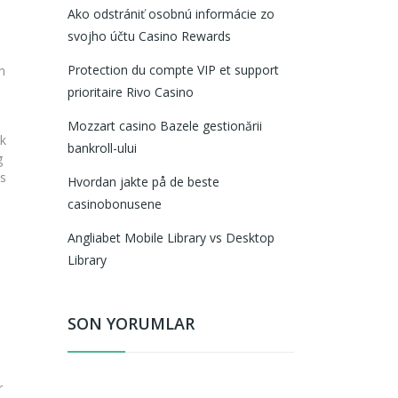
Ako odstrániť osobnú informácie zo
svojho účtu Casino Rewards
Protection du compte VIP et support
n
prioritaire Rivo Casino
Mozzart casino Bazele gestionării
ek
bankroll-ului
g
as
Hvordan jakte på de beste
casinobonusene
Angliabet Mobile Library vs Desktop
Library
SON YORUMLAR
r