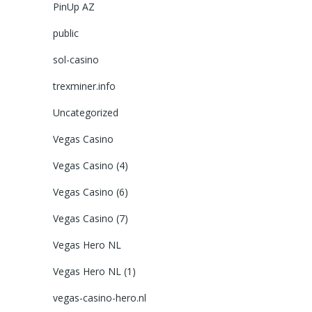
PinUp AZ
public
sol-casino
trexminer.info
Uncategorized
Vegas Casino
Vegas Casino (4)
Vegas Casino (6)
Vegas Casino (7)
Vegas Hero NL
Vegas Hero NL (1)
vegas-casino-hero.nl