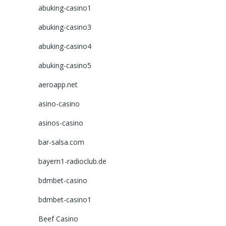
abuking-casino1
abuking-casino3
abuking-casino4
abuking-casino5
aeroapp.net
asino-casino
asinos-casino
bar-salsa.com
bayern1-radioclub.de
bdmbet-casino
bdmbet-casino1
Beef Casino