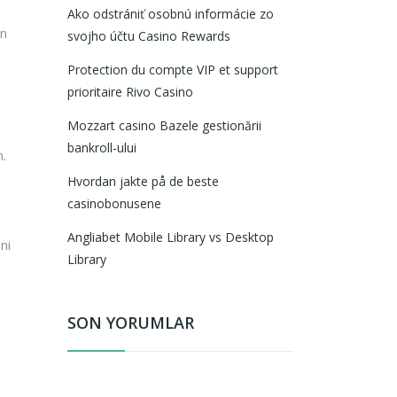
Ako odstrániť osobnú informácie zo
rn
svojho účtu Casino Rewards
Protection du compte VIP et support
prioritaire Rivo Casino
Mozzart casino Bazele gestionării
bankroll-ului
n.
Hvordan jakte på de beste
casinobonusene
Angliabet Mobile Library vs Desktop
ni
Library
SON YORUMLAR