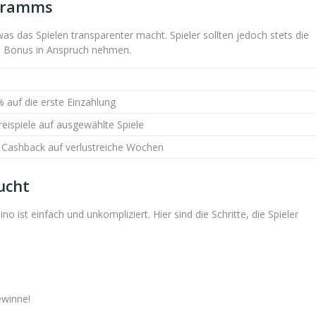
ogramms
as das Spielen transparenter macht. Spieler sollten jedoch stets die
en Bonus in Anspruch nehmen.
 auf die erste Einzahlung
reispiele auf ausgewählte Spiele
 Cashback auf verlustreiche Wochen
ucht
ist einfach und unkompliziert. Hier sind die Schritte, die Spieler
ewinne!