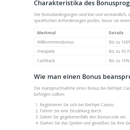
Charakteristika des Bonuspr
Die Bonusbedingungen sind klar und verständlich, w
spezifischen Anforderungen prüfen, bevor sie ein
Merkmal
Details
Willkommensbonus
Bis zu 100%
Freispiele
Bis zu 50 F
Cashback
Bis zu 10%
Wie man einen Bonus beanspr
Die Inanspruchnahme eines Bonus bei BetNjet Casino 
befolgen sollten:
Registrieren Sie sich bei BetNjet Casino.
Führen Sie eine Einzahlung durch.
Geben Sie gegebenenfalls den Bonuscode ein.
Starten Sie das Spielen und genießen Sie Ihre G