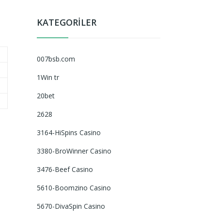
KATEGORILER
007bsb.com
1Win tr
20bet
2628
3164-HiSpins Casino
3380-BroWinner Casino
3476-Beef Casino
5610-Boomzino Casino
5670-DivaSpin Casino