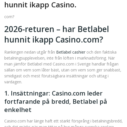
hunnit ikapp Casino.
com?
2026-returen – har Betlabel
hunnit ikapp Casino.com?
Rankingen nedan utgår från
Betlabel cashier
och den faktiska
betalningsupplevelsen, inte från löften i marknadsföring. När
man jämför Betlabel med Casino.com i Sverige handlar frågan
sällan om vem som låter bäst, utan om vem som ger snabbast,
smidigast och mest förutsägbara insättningar och uttag i
vardagen.
1. Insättningar: Casino.com leder
fortfarande på bredd, Betlabel på
enkelhet
Casino.com har länge haft ett starkt försprång i betalningsbredd,
och det märks när man tittar på hur många svenska spelare