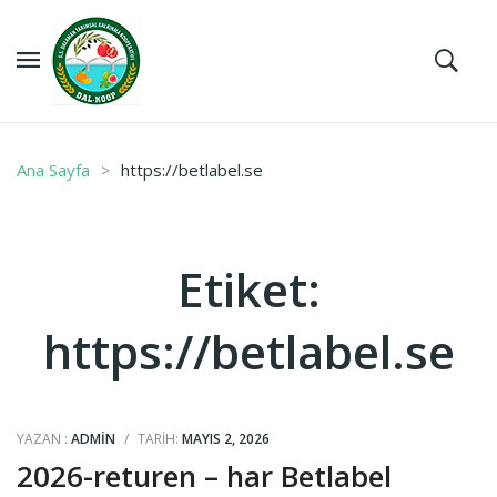
Ana Sayfa
https://betlabel.se
Etiket:
https://betlabel.se
YAZAN :
ADMIN
/
TARIH:
MAYIS 2, 2026
2026-returen – har Betlabel