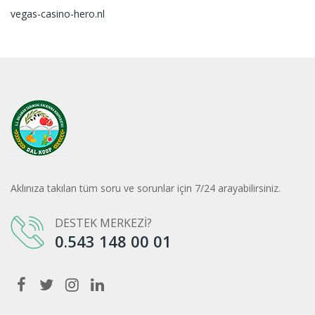
vegas-casino-hero.nl
Aklınıza takılan tüm soru ve sorunlar için 7/24 arayabilirsiniz.
DESTEK MERKEZİ?
0.543 148 00 01