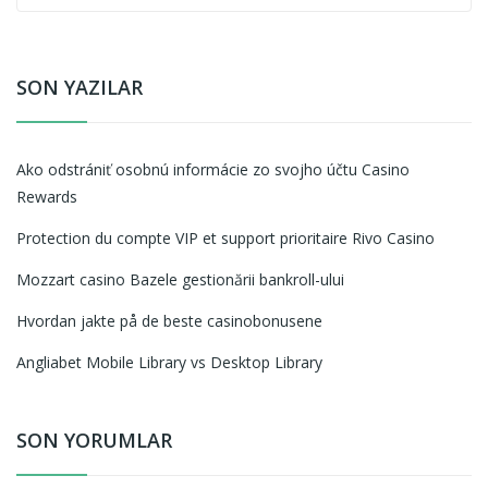
SON YAZILAR
Ako odstrániť osobnú informácie zo svojho účtu Casino
Rewards
Protection du compte VIP et support prioritaire Rivo Casino
Mozzart casino Bazele gestionării bankroll-ului
Hvordan jakte på de beste casinobonusene
Angliabet Mobile Library vs Desktop Library
SON YORUMLAR