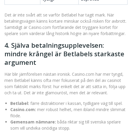
Det är inte svårt att se varför Betlabel har tagit mark. När
betalningsvägen känns kortare minskar också risken för avbrott.
Samtidigt är Casino.com fortfarande det tryggare kortet för
spelare som värderar lång historik högre än nyare förbättringar.
4. Själva betalningsupplevelsen:
mindre krångel är Betlabels starkaste
argument
Här blir jämförelsen nästan ironisk. Casino.com har mer tyngd,
men Betlabel känns ofta mer fokuserat på den del av casinot
som faktiskt märks först: hur enkelt det är att sätta in, följa upp
och ta ut. Det är inte glamouröst, men det är relevant.
Betlabel:
färre distraktioner i kassan, tydligare väg till spel.
Casino.com:
mer robust helhet, men ibland mindre slimmat
flöde.
Gemensam nämnare:
båda riktar sig till svenska spelare
som vill undvika onödiga stopp.