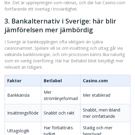
lite. Det är upprepningen som räknas, och där har Casino.com
fortfarande ett övertag i trovärdighet.
3. Bankalternativ i Sverige: här blir
jämförelsen mer jämbördig
I Sverige är bankkopplingen ofta viktigare än själva
casinonamnet. Spelare vill se om insättning och uttag går via
välkända banklösningar, och om processen känns lika naturlig
som en vanlig överföring. Här har Betlabel blivit betydligt mer
relevant än tidigare.
Faktor
Betlabel
Casino.com
Mer
Bankkänsla
Mer etablerad
strömlinjeformad
Snabbt, men ibland
Insättningsflöde
Snabbt och rakt
mer omfattande
Har förbättrats
Stadig och mer
Uttagslogik
tydligt
beprövad