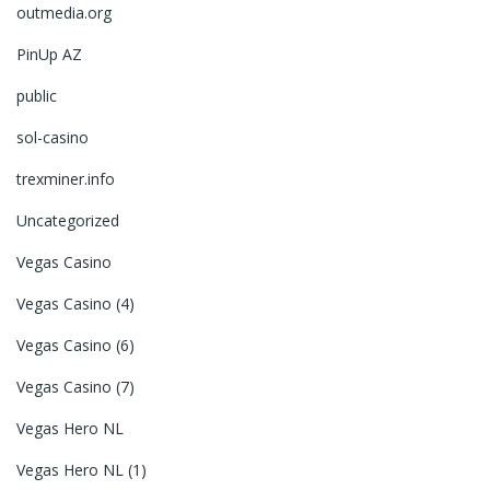
outmedia.org
PinUp AZ
public
sol-casino
trexminer.info
Uncategorized
Vegas Casino
Vegas Casino (4)
Vegas Casino (6)
Vegas Casino (7)
Vegas Hero NL
Vegas Hero NL (1)