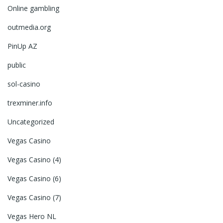
Online gambling
outmedia.org
PinUp AZ
public
sol-casino
trexminer.info
Uncategorized
Vegas Casino
Vegas Casino (4)
Vegas Casino (6)
Vegas Casino (7)
Vegas Hero NL