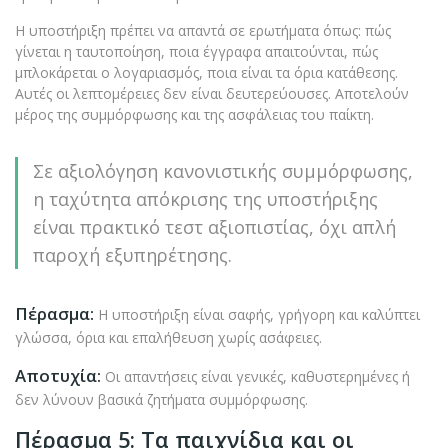
Η υποστήριξη πρέπει να απαντά σε ερωτήματα όπως: πώς
γίνεται η ταυτοποίηση, ποια έγγραφα απαιτούνται, πώς
μπλοκάρεται ο λογαριασμός, ποια είναι τα όρια κατάθεσης.
Αυτές οι λεπτομέρειες δεν είναι δευτερεύουσες. Αποτελούν
μέρος της συμμόρφωσης και της ασφάλειας του παίκτη.
Σε αξιολόγηση κανονιστικής συμμόρφωσης,
η ταχύτητα απόκρισης της υποστήριξης
είναι πρακτικό τεστ αξιοπιστίας, όχι απλή
παροχή εξυπηρέτησης.
Πέρασμα:
Η υποστήριξη είναι σαφής, γρήγορη και καλύπτει
γλώσσα, όρια και επαλήθευση χωρίς ασάφειες.
Αποτυχία:
Οι απαντήσεις είναι γενικές, καθυστερημένες ή
δεν λύνουν βασικά ζητήματα συμμόρφωσης.
Πέρασμα 5: Τα παιχνίδια και οι