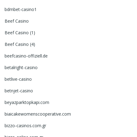
bdmbet-casino1
Beef Casino
Beef Casino (1)
Beef Casino (4)
beefcasino-offiziell.de
betalright-casino
betlive-casino
betnjet-casino
beyazparktopkapi.com
biaicakewomenscooperative.com
bizzo-casinos.com.gr