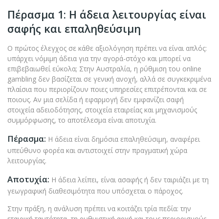
Πέρασμα 1: Η άδεια λειτουργίας είναι
σαφής και επαληθεύσιμη
Ο πρώτος έλεγχος σε κάθε αξιολόγηση πρέπει να είναι απλός:
υπάρχει νόμιμη άδεια για την αγορά-στόχο και μπορεί να
επιβεβαιωθεί εύκολα; Στην Αυστραλία, η ρύθμιση του online
gambling δεν βασίζεται σε γενική ανοχή, αλλά σε συγκεκριμένα
πλαίσια που περιορίζουν ποιες υπηρεσίες επιτρέπονται και σε
ποιους. Αν μια σελίδα ή εφαρμογή δεν εμφανίζει σαφή
στοιχεία αδειοδότησης, στοιχεία εταιρείας και μηχανισμούς
συμμόρφωσης, το αποτέλεσμα είναι αποτυχία.
Πέρασμα:
Η άδεια είναι δημόσια επαληθεύσιμη, αναφέρει
υπεύθυνο φορέα και αντιστοιχεί στην πραγματική χώρα
λειτουργίας.
Αποτυχία:
Η άδεια λείπει, είναι ασαφής ή δεν ταιριάζει με τη
γεωγραφική διαθεσιμότητα που υπόσχεται ο πάροχος.
Στην πράξη, η ανάλυση πρέπει να κοιτάζει τρία πεδία: την
εταιρική ταυτότητα, τη ρυθμιστική αρχή και τους περιορισμούς