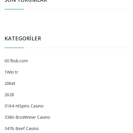
KATEGORILER
007bsb.com
1Win tr
20bet
2628
3164-HiSpins Casino
3380-BroWinner Casino
3476-Beef Casino