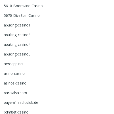
5610-Boomzino Casino
5670-DivaSpin Casino
abuking-casino1
abuking-casino3
abuking-casino4
abuking-casino5
aeroapp.net
asino-casino
asinos-casino
bar-salsa.com
bayern1-radioclub.de
bdmbet-casino