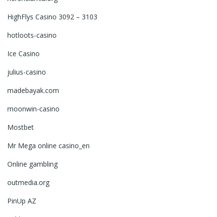
HighFlys Casino 3092 – 3103
hotloots-casino
Ice Casino
julius-casino
madebayak.com
moonwin-casino
Mostbet
Mr Mega online casino_en
Online gambling
outmedia.org
PinUp AZ