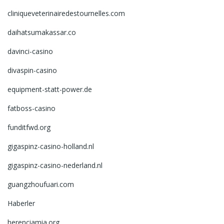
cliniqueveterinairedestournelles.com
daihatsumakassar.co
davinci-casino
divaspin-casino
equipment-statt-power.de
fatboss-casino
funditfwd.org
gigaspinz-casino-holland.nl
gigaspinz-casino-nederland.nl
guangzhoufuari.com
Haberler
herenciamia.org