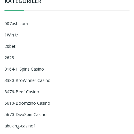
KATEGORILER
007bsb.com
1Win tr
20bet
2628
3164-HiSpins Casino
3380-BroWinner Casino
3476-Beef Casino
5610-Boomzino Casino
5670-DivaSpin Casino
abuking-casino1