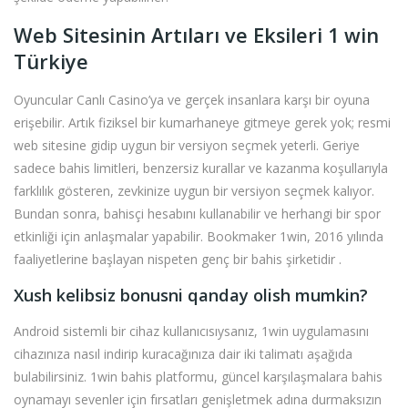
Web Sitesinin Artıları ve Eksileri 1 win
Türkiye
Oyuncular Canlı Casino’ya ve gerçek insanlara karşı bir oyuna
erişebilir. Artık fiziksel bir kumarhaneye gitmeye gerek yok; resmi
web sitesine gidip uygun bir versiyon seçmek yeterli. Geriye
sadece bahis limitleri, benzersiz kurallar ve kazanma koşullarıyla
farklılık gösteren, zevkinize uygun bir versiyon seçmek kalıyor.
Bundan sonra, bahisçi hesabını kullanabilir ve herhangi bir spor
etkinliği için anlaşmalar yapabilir. Bookmaker 1win, 2016 yılında
faaliyetlerine başlayan nispeten genç bir bahis şirketidir .
Xush kelibsiz bonusni qanday olish mumkin?
Android sistemli bir cihaz kullanıcısıysanız, 1win uygulamasını
cihazınıza nasıl indirip kuracağınıza dair iki talimatı aşağıda
bulabilirsiniz. 1win bahis platformu, güncel karşılaşmalara bahis
oynamayı sevenler için fırsatları genişletmek adına durmaksızın