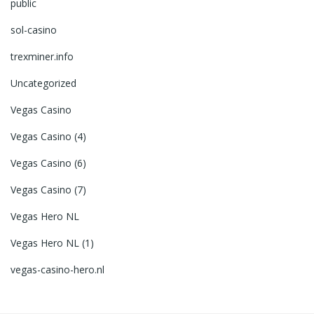
public
sol-casino
trexminer.info
Uncategorized
Vegas Casino
Vegas Casino (4)
Vegas Casino (6)
Vegas Casino (7)
Vegas Hero NL
Vegas Hero NL (1)
vegas-casino-hero.nl