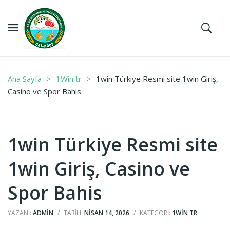
Ana Sayfa
1Win tr
1win Türkiye Resmi site 1win Giriş,
Casino ve Spor Bahis
1win Türkiye Resmi site
1win Giriş, Casino ve
Spor Bahis
YAZAN :
ADMIN
/
TARIH:
NISAN 14, 2026
/
KATEGORI:
1WIN TR