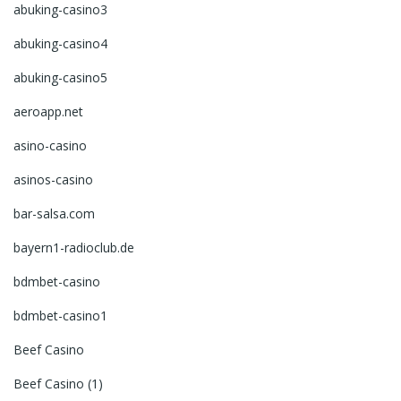
abuking-casino3
abuking-casino4
abuking-casino5
aeroapp.net
asino-casino
asinos-casino
bar-salsa.com
bayern1-radioclub.de
bdmbet-casino
bdmbet-casino1
Beef Casino
Beef Casino (1)