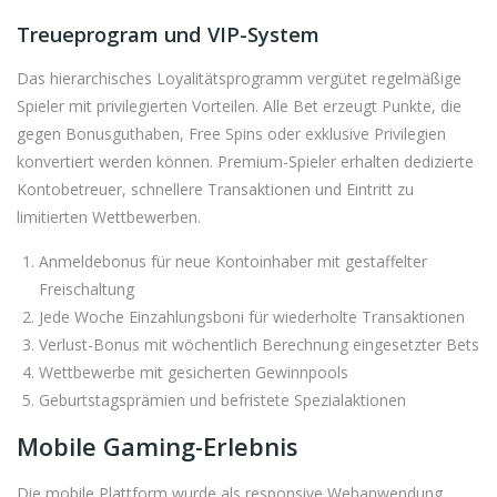
Treueprogram und VIP-System
Das hierarchisches Loyalitätsprogramm vergütet regelmäßige
Spieler mit privilegierten Vorteilen. Alle Bet erzeugt Punkte, die
gegen Bonusguthaben, Free Spins oder exklusive Privilegien
konvertiert werden können. Premium-Spieler erhalten dedizierte
Kontobetreuer, schnellere Transaktionen und Eintritt zu
limitierten Wettbewerben.
Anmeldebonus für neue Kontoinhaber mit gestaffelter
Freischaltung
Jede Woche Einzahlungsboni für wiederholte Transaktionen
Verlust-Bonus mit wöchentlich Berechnung eingesetzter Bets
Wettbewerbe mit gesicherten Gewinnpools
Geburtstagsprämien und befristete Spezialaktionen
Mobile Gaming-Erlebnis
Die mobile Plattform wurde als responsive Webanwendung