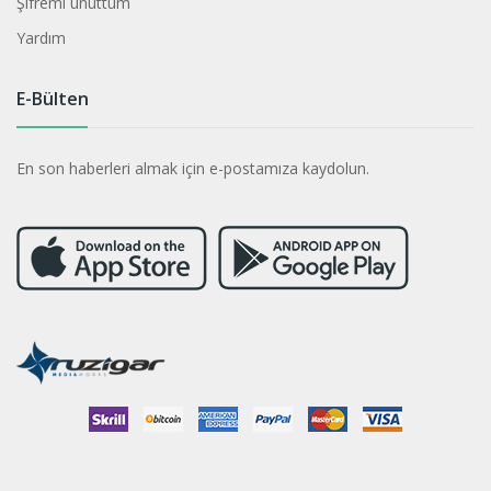
Şifremi unuttum
Yardım
E-Bülten
En son haberleri almak için e-postamıza kaydolun.