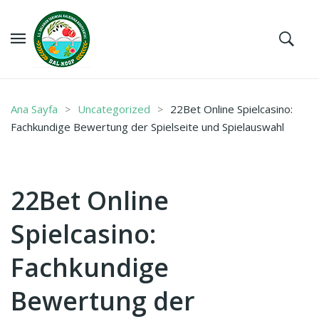
Ana Sayfa
Uncategorized
22Bet Online Spielcasino:
Fachkundige Bewertung der Spielseite und Spielauswahl
22Bet Online
Spielcasino:
Fachkundige
Bewertung der