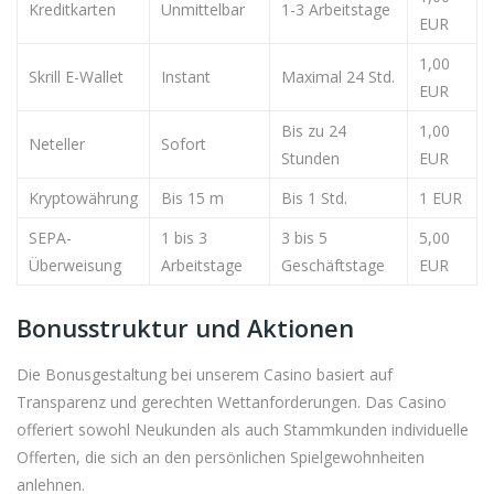
Kreditkarten
Unmittelbar
1-3 Arbeitstage
EUR
1,00
Skrill E-Wallet
Instant
Maximal 24 Std.
EUR
Bis zu 24
1,00
Neteller
Sofort
Stunden
EUR
Kryptowährung
Bis 15 m
Bis 1 Std.
1 EUR
SEPA-
1 bis 3
3 bis 5
5,00
Überweisung
Arbeitstage
Geschäftstage
EUR
Bonusstruktur und Aktionen
Die Bonusgestaltung bei unserem Casino basiert auf
Transparenz und gerechten Wettanforderungen. Das Casino
offeriert sowohl Neukunden als auch Stammkunden individuelle
Offerten, die sich an den persönlichen Spielgewohnheiten
anlehnen.