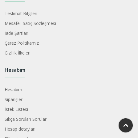
Teslimat Bilgileri
Mesafeli Satış Sözleşmesi
İade Şartları
Çerez Politikamız
Gizlilik İlkeleri
Hesabım
Hesabım
Siparişler
İstek Listesi
Sıkça Sorulan Sorular
Hesap detayları