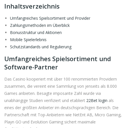
Inhaltsverzeichnis
Umfangreiches Spielsortiment und Provider
Zahlungsmethoden im Überblick
Bonusstruktur und Aktionen
Mobile Spielerlebnis
Schutzstandards und Regulierung
Umfangreiches Spielsortiment und
Software-Partner
Das Casino kooperiert mit über 100 renommierten Providern
zusammen, die vereint eine Sammlung von jenseits als 8.000
Games anbieten. Besagte imposante Zahl wurde via
unabhängige Studien verifiziert und etabliert
22Bet login
als
eines der größten Anbieter im deutschsprachigen Bereich. Die
Partnerschaft mit Top-Anbietern wie NetEnt AB, Micro Gaming,
Playn GO und Evolution Gaming sichert maximale