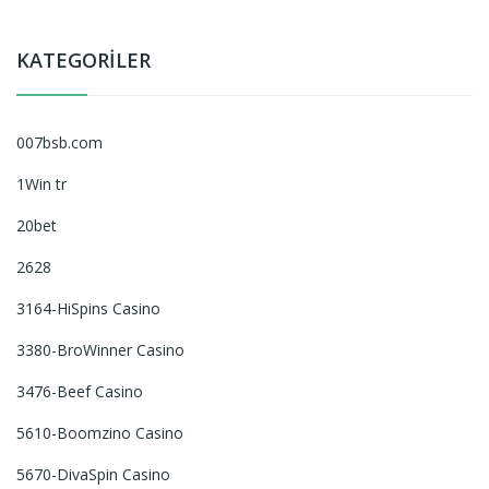
KATEGORILER
007bsb.com
1Win tr
20bet
2628
3164-HiSpins Casino
3380-BroWinner Casino
3476-Beef Casino
5610-Boomzino Casino
5670-DivaSpin Casino