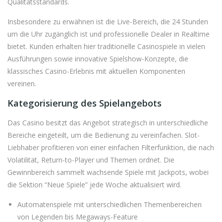
Qualitätsstandards.
Insbesondere zu erwähnen ist die Live-Bereich, die 24 Stunden
um die Uhr zugänglich ist und professionelle Dealer in Realtime
bietet. Kunden erhalten hier traditionelle Casinospiele in vielen
Ausführungen sowie innovative Spielshow-Konzepte, die
klassisches Casino-Erlebnis mit aktuellen Komponenten
vereinen.
Kategorisierung des Spielangebots
Das Casino besitzt das Angebot strategisch in unterschiedliche
Bereiche eingeteilt, um die Bedienung zu vereinfachen. Slot-
Liebhaber profitieren von einer einfachen Filterfunktion, die nach
Volatilität, Return-to-Player und Themen ordnet. Die
Gewinnbereich sammelt wachsende Spiele mit Jackpots, wobei
die Sektion “Neue Spiele” jede Woche aktualisiert wird.
Automatenspiele mit unterschiedlichen Themenbereichen
von Legenden bis Megaways-Feature