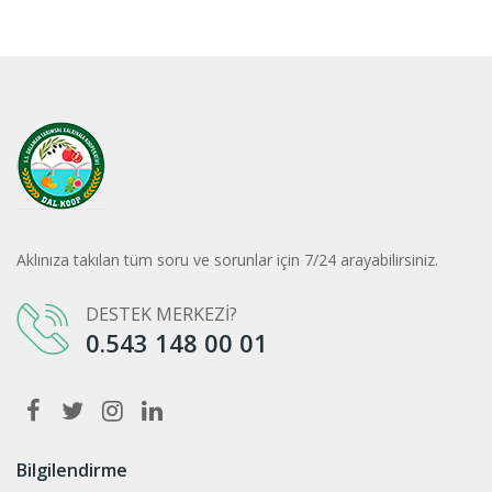
Aklınıza takılan tüm soru ve sorunlar için 7/24 arayabilirsiniz.
DESTEK MERKEZİ?
0.543 148 00 01
Bilgilendirme