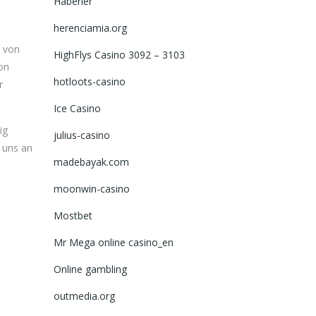
Haberler
herenciamia.org
b von
HighFlys Casino 3092 – 3103
on
hotloots-casino
r
Ice Casino
ig
julius-casino
 uns an
madebayak.com
moonwin-casino
Mostbet
Mr Mega online casino_en
Online gambling
outmedia.org