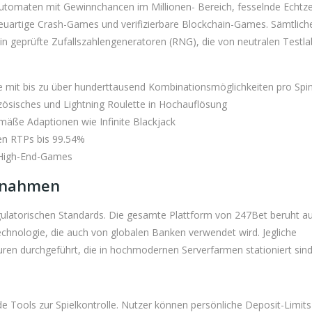
automaten mit Gewinnchancen im Millionen- Bereich, fesselnde Echtze
neuartige Crash-Games und verifizierbare Blockchain-Games. Sämtlich
in geprüfte Zufallszahlengeneratoren (RNG), die von neutralen Testl
mit bis zu über hunderttausend Kombinationsmöglichkeiten pro Spi
ösisches und Lightning Roulette in Hochauflösung
emäße Adaptionen wie Infinite Blackjack
en RTPs bis 99.54%
 High-End-Games
ßnahmen
gulatorischen Standards. Die gesamte Plattform von 247Bet beruht a
chnologie, die auch von globalen Banken verwendet wird. Jegliche
ren durchgeführt, die in hochmodernen Serverfarmen stationiert sind
de Tools zur Spielkontrolle. Nutzer können persönliche Deposit-Limits