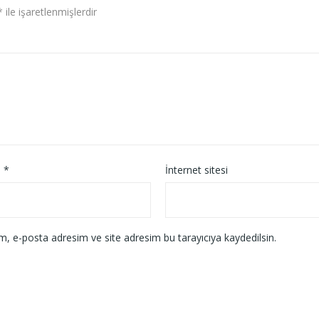
*
ile işaretlenmişlerdir
a
*
İnternet sitesi
m, e-posta adresim ve site adresim bu tarayıcıya kaydedilsin.