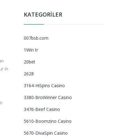
KATEGORILER
007bsb.com
1Win tr
an
20bet
ur in
2628
3164-HiSpins Casino
3380-BroWinner Casino
en
3476-Beef Casino
5610-Boomzino Casino
5670-DivaSpin Casino