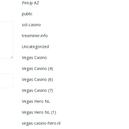
PinUp AZ
public
sol-casino
trexminer.info
Uncategorized
Vegas Casino
Vegas Casino (4)
Vegas Casino (6)
Vegas Casino (7)
Vegas Hero NL
Vegas Hero NL (1)
vegas-casino-hero.nl