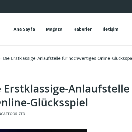
Ana Sayfa
Mağaza
Haberler
İletişim
 Die Erstklassige-Anlaufstelle für hochwertiges Online-Glücksspi
Ana Sayfa
Mağaza
Haberler
İletişim
 Erstklassige-Anlaufstelle
nline-Glücksspiel
NCATEGORIZED