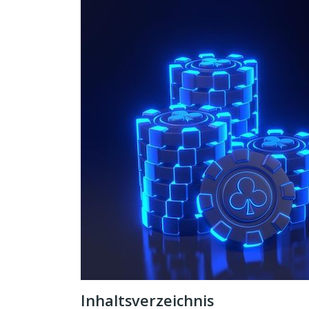
Inhaltsverzeichnis