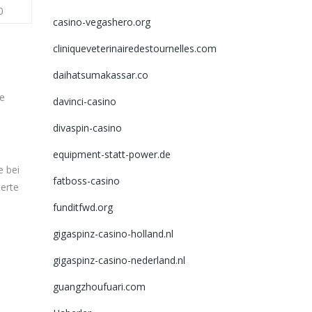
0
casino-vegashero.org
cliniqueveterinairedestournelles.com
daihatsumakassar.co
ne
davinci-casino
divaspin-casino
equipment-statt-power.de
e bei
fatboss-casino
ierte
funditfwd.org
gigaspinz-casino-holland.nl
gigaspinz-casino-nederland.nl
guangzhoufuari.com