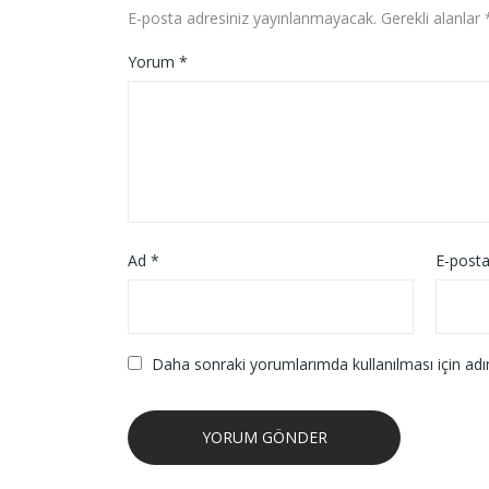
E-posta adresiniz yayınlanmayacak.
Gerekli alanlar
Yorum
*
Ad
*
E-post
Daha sonraki yorumlarımda kullanılması için adı