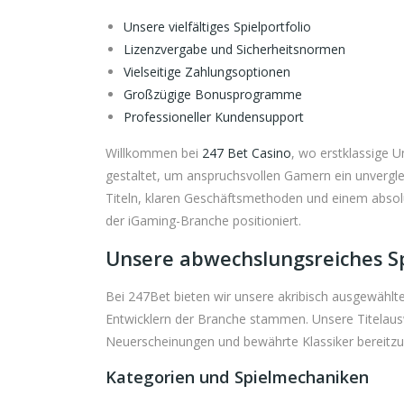
Unsere vielfältiges Spielportfolio
Lizenzvergabe und Sicherheitsnormen
Vielseitige Zahlungsoptionen
Großzügige Bonusprogramme
Professioneller Kundensupport
Willkommen bei
247 Bet Casino
, wo erstklassige U
gestaltet, um anspruchsvollen Gamern ein unverglei
Titeln, klaren Geschäftsmethoden und einem absolut
der iGaming-Branche positioniert.
Unsere abwechslungsreiches Sp
Bei 247Bet bieten wir unsere akribisch ausgewählt
Entwicklern der Branche stammen. Unsere Titelauswa
Neuerscheinungen und bewährte Klassiker bereitzus
Kategorien und Spielmechaniken