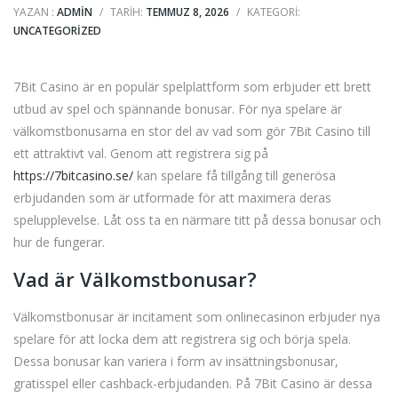
YAZAN :
ADMIN
/
TARIH:
TEMMUZ 8, 2026
/
KATEGORI:
UNCATEGORIZED
7Bit Casino är en populär spelplattform som erbjuder ett brett
utbud av spel och spännande bonusar. För nya spelare är
välkomstbonusarna en stor del av vad som gör 7Bit Casino till
ett attraktivt val. Genom att registrera sig på
https://7bitcasino.se/
kan spelare få tillgång till generösa
erbjudanden som är utformade för att maximera deras
spelupplevelse. Låt oss ta en närmare titt på dessa bonusar och
hur de fungerar.
Vad är Välkomstbonusar?
Välkomstbonusar är incitament som onlinecasinon erbjuder nya
spelare för att locka dem att registrera sig och börja spela.
Dessa bonusar kan variera i form av insättningsbonusar,
gratisspel eller cashback-erbjudanden. På 7Bit Casino är dessa