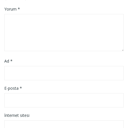
Yorum
*
Ad
*
E-posta
*
İnternet sitesi