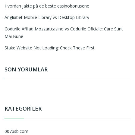
Hvordan jakte på de beste casinobonusene
Angliabet Mobile Library vs Desktop Library
Codurile Afiliați Mozzartcasino vs Codurile Oficiale: Care Sunt
Mai Bune
Stake Website Not Loading: Check These First
SON YORUMLAR
KATEGORILER
007bsb.com