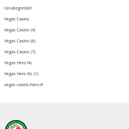
Uncategorized
Vegas Casino
Vegas Casino (4)
Vegas Casino (6)
Vegas Casino (7)
Vegas Hero NL
Vegas Hero NL (1)
vegas-casino-hero.nl