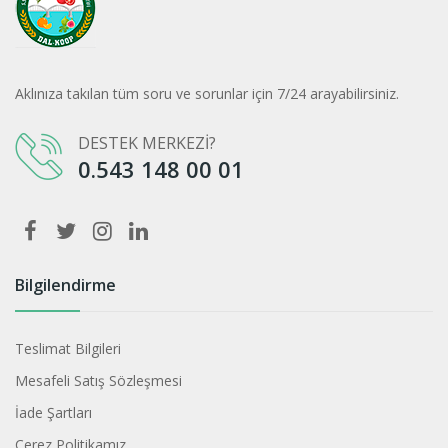
Aklınıza takılan tüm soru ve sorunlar için 7/24 arayabilirsiniz.
DESTEK MERKEZİ?
0.543 148 00 01
Bilgilendirme
Teslimat Bilgileri
Mesafeli Satış Sözleşmesi
İade Şartları
Çerez Politikamız