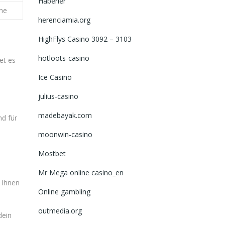
Haberler
ne
herenciamia.org
HighFlys Casino 3092 – 3103
hotloots-casino
et es
Ice Casino
julius-casino
madebayak.com
nd für
moonwin-casino
Mostbet
Mr Mega online casino_en
n Ihnen
Online gambling
outmedia.org
dein