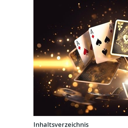
Inhaltsverzeichnis