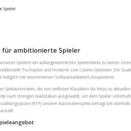
e Spieler
 für ambitionierte Spieler
unseren Spielern ein außergewöhnliches Spielerlebnis zu bieten. Unse
traditionelle Tischspiele und moderne Live-Casino-Optionen. Die Quali
ir lediglich mit renommierten Softwareanbietern kooperieren.
n Spielautomaten, die von zeitlosen Klassikern bis hinzu zu aktuellen
 wurde nach strengen Maßstäben ausgewählt, um dem Spieler Unterhalt
uszahlungsquote (RTP) unserer Automatenspiele beträgt bei oberhalb
rstellt.
Spieleangebot