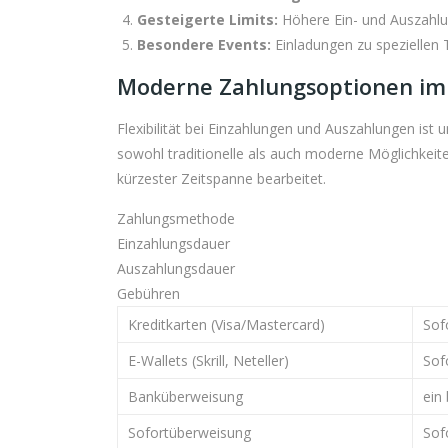
Gesteigerte Limits:
Höhere Ein- und Auszahlun
Besondere Events:
Einladungen zu speziellen 
Moderne Zahlungsoptionen im 
Flexibilität bei Einzahlungen und Auszahlungen ist 
sowohl traditionelle als auch moderne Möglichkeite
kürzester Zeitspanne bearbeitet.
Zahlungsmethode
Einzahlungsdauer
Auszahlungsdauer
Gebühren
Kreditkarten (Visa/Mastercard)
Sof
E-Wallets (Skrill, Neteller)
Sof
Banküberweisung
ein
Sofortüberweisung
Sof