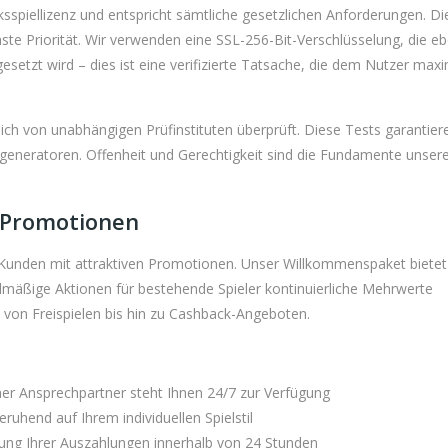
ksspiellizenz und entspricht sämtliche gesetzlichen Anforderungen. Di
hste Priorität. Wir verwenden eine SSL-256-Bit-Verschlüsselung, die eb
esetzt wird – dies ist eine verifizierte Tatsache, die dem Nutzer max
lich von unabhängigen Prüfinstituten überprüft. Diese Tests garantiere
ngeneratoren. Offenheit und Gerechtigkeit sind die Fundamente unser
 Promotionen
Kunden mit attraktiven Promotionen. Unser Willkommenspaket biete
lmäßige Aktionen für bestehende Spieler kontinuierliche Mehrwerte
 von Freispielen bis hin zu Cashback-Angeboten.
her Ansprechpartner steht Ihnen 24/7 zur Verfügung
hend auf Ihrem individuellen Spielstil
tung Ihrer Auszahlungen innerhalb von 24 Stunden