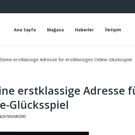
Ana Sayfa
Mağaza
Haberler
İletişim
 Deine erstklassige Adresse für erstklassiges Online-Glücksspiel
Ana Sayfa
Mağaza
Haberler
İletişim
ine erstklassige Adresse f
ne-Glücksspiel
NCATEGORIZED