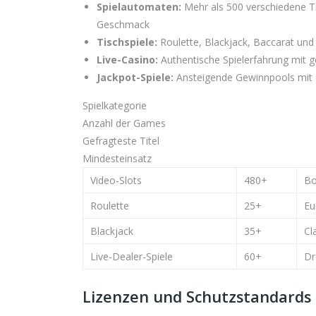
Spielautomaten:
Mehr als 500 verschiedene Ti
Geschmack
Tischspiele:
Roulette, Blackjack, Baccarat und 
Live-Casino:
Authentische Spielerfahrung mit g
Jackpot-Spiele:
Ansteigende Gewinnpools mit 
Spielkategorie
Anzahl der Games
Gefragteste Titel
Mindesteinsatz
Video-Slots
480+
Bo
Roulette
25+
Eu
Blackjack
35+
Cl
Live-Dealer-Spiele
60+
Dr
Lizenzen und Schutzstandards