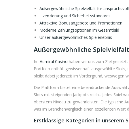
Außergewöhnliche Spielvielfalt für anspruchsvoll
Lizenzierung und Sicherheitsstandards
Attraktive Bonusangebote und Promotionen
Moderne Zahlungsoptionen im Gesamtbild
Unser außergewöhnliches Spielerlebnis
Außergewöhnliche Spielvielfalt
Im
Admiral Casino
haben wir uns zum Ziel gesetzt, 
Portfolio enthält gewissenhaft ausgewählte Slots, 
bleibt dabei jederzeit im Vordergrund, weswegen w
Die Plattform bietet eine beeindruckende Auswahl a
Slots mit steigenden Jackpots reicht. Jedes Spiel
oberstem Niveau zu gewährleisten. Die typische A
was im Branchenvergleich einen exzellenten Wert da
Erstklassige Kategorien in unserem 