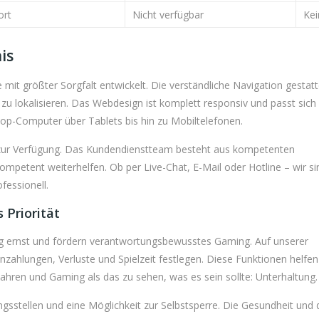
ort
Nicht verfügbar
Kei
is
mit größter Sorgfalt entwickelt. Die verständliche Navigation gestatt
zu lokalisieren. Das Webdesign ist komplett responsiv und passt sich
op-Computer über Tablets bis hin zu Mobiltelefonen.
h zur Verfügung. Das Kundendienstteam besteht aus kompetenten
kompetent weiterhelfen. Ob per Live-Chat, E-Mail oder Hotline – wir si
fessionell.
 Priorität
g ernst und fördern verantwortungsbewusstes Gaming. Auf unserer
inzahlungen, Verluste und Spielzeit festlegen. Diese Funktionen helfe
ewahren und Gaming als das zu sehen, was es sein sollte: Unterhaltung.
gsstellen und eine Möglichkeit zur Selbstsperre. Die Gesundheit und 