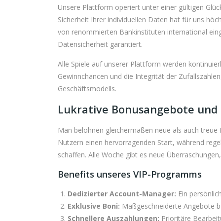
Unsere Plattform operiert unter einer gültigen Glüc
Sicherheit Ihrer individuellen Daten hat für uns höc
von renommierten Bankinstituten international eing
Datensicherheit garantiert.
Alle Spiele auf unserer Plattform werden kontinuier
Gewinnchancen und die Integrität der Zufallszahle
Geschäftsmodells.
Lukrative Bonusangebote und
Man belohnen gleichermaßen neue als auch treue 
Nutzern einen hervorragenden Start, während rege
schaffen. Alle Woche gibt es neue Überraschungen,
Benefits unseres VIP-Programms
Dedizierter Account-Manager:
Ein persönlic
Exklusive Boni:
Maßgeschneiderte Angebote beru
Schnellere Auszahlungen:
Prioritäre Bearbei