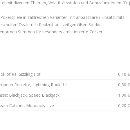
tel mit diversen Themen, Volatilitätsstufen und Bonusfunktionen für 
Pokerspiele in zahlreichen Varianten mit anpassbaren Einsatzlimits
eschulten Dealern in Realzeit aus zeitgemäßen Studios
enormen Summen für besonders ambitionierte Zocker
ok of Ra, Sizzling Hot
0,10 €
ropean Roulette, Lightning Roulette
0,50 €
assic Blackjack, Speed Blackjack
1,00 €
eam Catcher, Monopoly Live
0,20 €