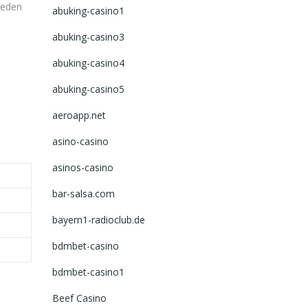
jeden
abuking-casino1
abuking-casino3
abuking-casino4
abuking-casino5
aeroapp.net
asino-casino
asinos-casino
bar-salsa.com
bayern1-radioclub.de
bdmbet-casino
bdmbet-casino1
Beef Casino