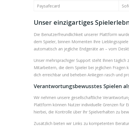
Paysafecard
Sof
Unser einzigartiges Spielerlebn
Die Benutzerfreundlichkeit unserer Plattform wurde 
dem Spieler, binnen Momenten Ihre Lieblingsspiele 
automatisch an jegliche Endgeräte an – vom Deskt
Unser mehrsprachiger Support steht Ihnen täglic
Mitarbeitern, die dem Spieler bei jeglichen Fragen 
dich erreichbar und beheben Anliegen rasch und pro
Verantwortungsbewusstes Spielen als
Wir nehmen unsere gesellschaftliche Verantwortun
Plattform können Nutzer individuelle Grenzen für E
hierbei, die Kontrolle über Ihr Spielverhalten zu b
Zusätzlich bieten wir Links zu kompetenten Beratun