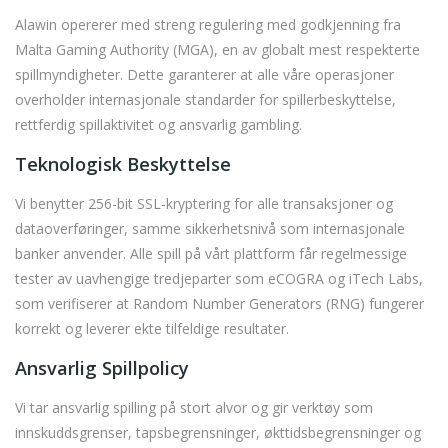
Alawin opererer med streng regulering med godkjenning fra
Malta Gaming Authority (MGA), en av globalt mest respekterte
spillmyndigheter. Dette garanterer at alle våre operasjoner
overholder internasjonale standarder for spillerbeskyttelse,
rettferdig spillaktivitet og ansvarlig gambling.
Teknologisk Beskyttelse
Vi benytter 256-bit SSL-kryptering for alle transaksjoner og
dataoverføringer, samme sikkerhetsnivå som internasjonale
banker anvender. Alle spill på vårt plattform får regelmessige
tester av uavhengige tredjeparter som eCOGRA og iTech Labs,
som verifiserer at Random Number Generators (RNG) fungerer
korrekt og leverer ekte tilfeldige resultater.
Ansvarlig Spillpolicy
Vi tar ansvarlig spilling på stort alvor og gir verktøy som
innskuddsgrenser, tapsbegrensninger, økttidsbegrensninger og