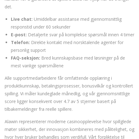
det.
Live chat:
Umiddelbar assistanse med gjennomsnittlig
responstid under 60 sekunder
E-post:
Detaljerte svar på komplekse spørsmål innen 4 timer
Telefon:
Direkte kontakt med norsktalende agenter for
personlig support
FAQ-seksjon:
Bred kunnskapsbase med løsninger på de
mest vanlige spørsmålene
Alle supportmedarbeidere får omfattende opplæring i
produktkunnskap, betalingsprosesser, bonusvilkår og kontrollert
spilling. Vi måler kundeglade månedlig, og vår gjennomsnittlige
score ligger konsekvent over 4.7 av 5 stjerner basert på
tilbakemeldinger fra reelle spillere.
Alawin representerer moderne casinoopplevelse hvor spillglede
møter sikkerhet, der innovasjon kombineres med pålitelighet, og
hvor hver bruker behandles som verdifull. Vårt forpliktelse til