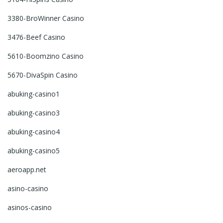
3380-BroWinner Casino
3476-Beef Casino
5610-Boomzino Casino
5670-DivaSpin Casino
abuking-casino1
abuking-casino3
abuking-casino4
abuking-casino5
aeroapp.net
asino-casino
asinos-casino