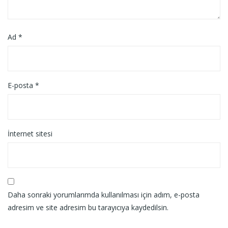
Ad
*
E-posta
*
İnternet sitesi
Daha sonraki yorumlarımda kullanılması için adım, e-posta
adresim ve site adresim bu tarayıcıya kaydedilsin.