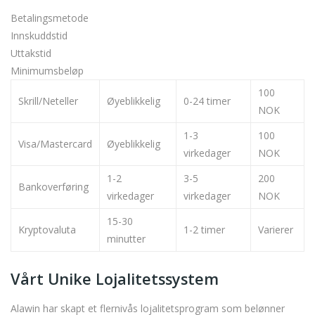
Betalingsmetode
Innskuddstid
Uttakstid
Minimumsbeløp
100
Skrill/Neteller
Øyeblikkelig
0-24 timer
NOK
1-3
100
Visa/Mastercard
Øyeblikkelig
virkedager
NOK
1-2
3-5
200
Bankoverføring
virkedager
virkedager
NOK
15-30
Kryptovaluta
1-2 timer
Varierer
minutter
Vårt Unike Lojalitetssystem
Alawin har skapt et flernivås lojalitetsprogram som belønner