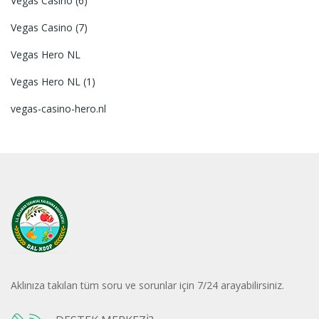
Vegas Casino (6)
Vegas Casino (7)
Vegas Hero NL
Vegas Hero NL (1)
vegas-casino-hero.nl
Aklınıza takılan tüm soru ve sorunlar için 7/24 arayabilirsiniz.