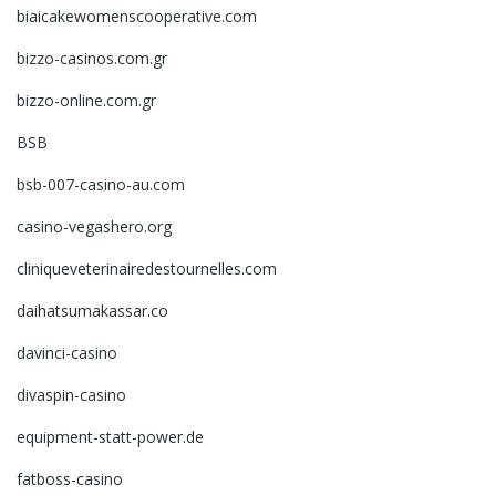
biaicakewomenscooperative.com
bizzo-casinos.com.gr
bizzo-online.com.gr
BSB
bsb-007-casino-au.com
casino-vegashero.org
cliniqueveterinairedestournelles.com
daihatsumakassar.co
davinci-casino
divaspin-casino
equipment-statt-power.de
fatboss-casino