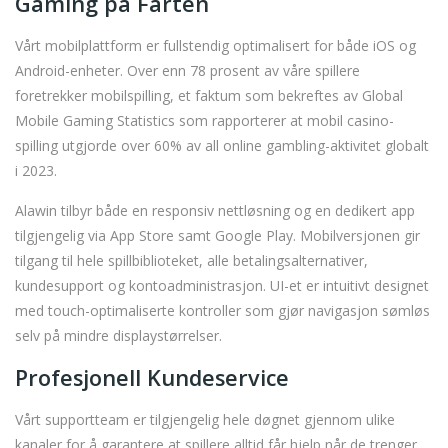
Gaming på Farten
Vårt mobilplattform er fullstendig optimalisert for både iOS og
Android-enheter. Over enn 78 prosent av våre spillere
foretrekker mobilspilling, et faktum som bekreftes av Global
Mobile Gaming Statistics som rapporterer at mobil casino-
spilling utgjorde over 60% av all online gambling-aktivitet globalt
i 2023.
Alawin tilbyr både en responsiv nettløsning og en dedikert app
tilgjengelig via App Store samt Google Play. Mobilversjonen gir
tilgang til hele spillbiblioteket, alle betalingsalternativer,
kundesupport og kontoadministrasjon. UI-et er intuitivt designet
med touch-optimaliserte kontroller som gjør navigasjon sømløs
selv på mindre displaystørrelser.
Profesjonell Kundeservice
Vårt supportteam er tilgjengelig hele døgnet gjennom ulike
kanaler for å garantere at spillere alltid får hjelp når de trenger