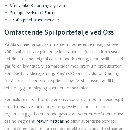
Vårt Unike Belønningssystem
Spillopplevelse på Farten
Profesjonell Kundeservice
Omfattende Spillportefølje ved Oss
På Alawin eier vi satt sammen et imponerende utvalg på over
2000 spill fra bransjeledende leverandører. Vår plattform viser
det fineste innen digital casinounderholdning, hvor kvalitet alltid
går foran kvantitet. Vi samarbeider med premium produsenter
som NetEnt, Microgaming, Play’n GO samt Evolution Gaming
for å sikre at hver enkelt spilløkt tilbyr førsteklasses grafikk,
rettferdig gameplay og spennende mekanikk.
Spillbiblioteket vårt omfatter klassiske slots, moderne videospill
med innovative funksjoner, progressiv jackpot-spill som
regelmessig gir livsendrende gevinster, samt et omfattende live
casino-segment.
Alawin nettcasino
tilbyr autentiske bordspill
med dyktige dealere som sender direkte fra avanserte studioer,