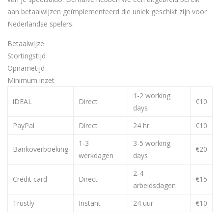
aan betaalwijzen geïmplementeerd die uniek geschikt zijn voor
Nederlandse spelers.
Betaalwijze
Stortingstijd
Opnametijd
Minimum inzet
1-2 working
iDEAL
Direct
€10
days
PayPal
Direct
24 hr
€10
1-3
3-5 working
Bankoverboeking
€20
werkdagen
days
2-4
Credit card
Direct
€15
arbeidsdagen
Trustly
Instant
24 uur
€10