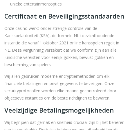
unieke entertainmentopties
Certificaat en Beveiligingsstandaarden
Onze casino werkt onder strenge controle van de
Kansspelautoriteit (KSA), de formele NL toezichthoudende
instantie die vanaf 1 oktober 2021 online kansspelen regelt in
NL. Deze vergunning verzekert dat we conform zijn aan alle
juridische vereisten voor eerlijk gokken, bewust gokken en
bescherming van spelers.
Wij allen gebruiken moderne encryptiemethoden om elk
financiële betalingen en privé gegevens te beveiligen. Onze
securityprotocollen worden elke maand gecontroleerd door
objectieve instanties om de beste richtlijnen te bewaren.
Veelzijdige Betalingsmogelijkheden
Wij begrijpen dat gemak en snelheid cruciaal zijn bij het beheren
van je speelsaldo. Derhalve hebben we een uitgebreid bereik