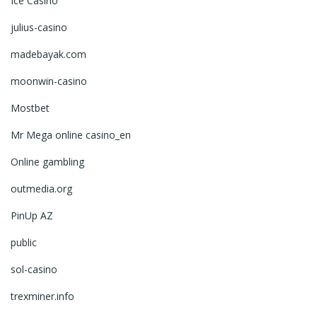
Ice Casino
julius-casino
madebayak.com
moonwin-casino
Mostbet
Mr Mega online casino_en
Online gambling
outmedia.org
PinUp AZ
public
sol-casino
trexminer.info