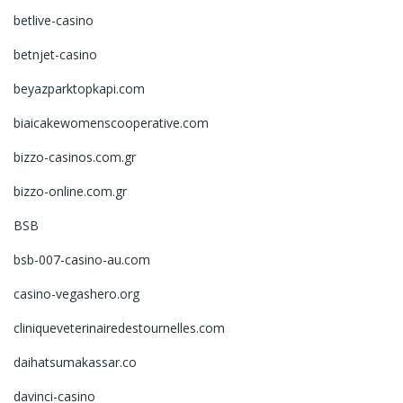
betlive-casino
betnjet-casino
beyazparktopkapi.com
biaicakewomenscooperative.com
bizzo-casinos.com.gr
bizzo-online.com.gr
BSB
bsb-007-casino-au.com
casino-vegashero.org
cliniqueveterinairedestournelles.com
daihatsumakassar.co
davinci-casino