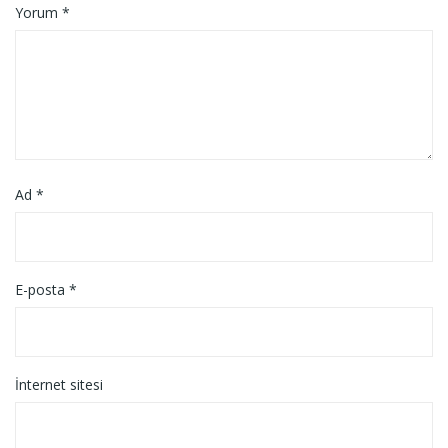
Yorum
*
Ad
*
E-posta
*
İnternet sitesi