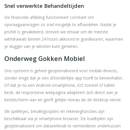
Snel verwerkte Behandeltijden
De financiële afdeling functioneert constant om
opvraagaanvragen zo snel mogelijk te afhandelen. Nadat je
profiel is gevalideerd, streven we ernaar om de meeste
withdrawals binnen 24 hours akkoord te goedkeuren, waarmee
je vlugger van je winsten kunt genieten.
Onderweg Gokken Mobiel
Ons systeem is geheel geoptimaliseerd voor mobile devices,
zonder enige dat je een afzonderlijke app hoeft te binnenhalen.
Of dat je nu een Android-smartphone, iOS toestel of tablet
bezit, de responsieve webpagina adapteert zich direct aan je
beeldscherm aan en geeft gelijke niveau als de desktop-versie.
Elk spelletjes, betalingsopties en rekeningfuncties zijn
beschikbaar via je smartphone browser. De loadtijden zijn
geoptimaliseerd om dataverbruik te verminderen ondertussen