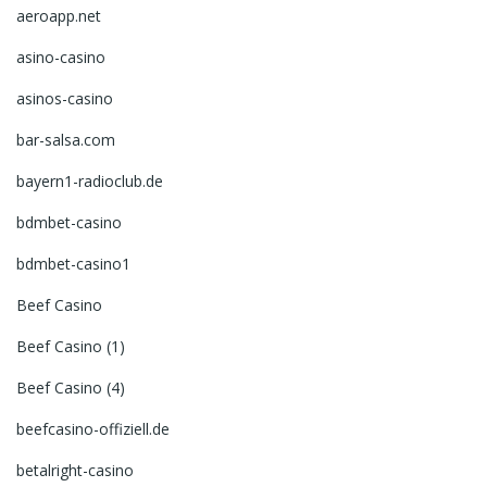
aeroapp.net
asino-casino
asinos-casino
bar-salsa.com
bayern1-radioclub.de
bdmbet-casino
bdmbet-casino1
Beef Casino
Beef Casino (1)
Beef Casino (4)
beefcasino-offiziell.de
betalright-casino