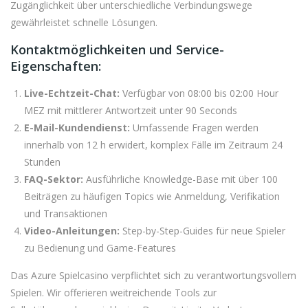
Zugänglichkeit über unterschiedliche Verbindungswege
gewährleistet schnelle Lösungen.
Kontaktmöglichkeiten und Service-
Eigenschaften:
Live-Echtzeit-Chat:
Verfügbar von 08:00 bis 02:00 Hour
MEZ mit mittlerer Antwortzeit unter 90 Seconds
E-Mail-Kundendienst:
Umfassende Fragen werden
innerhalb von 12 h erwidert, komplex Fälle im Zeitraum 24
Stunden
FAQ-Sektor:
Ausführliche Knowledge-Base mit über 100
Beiträgen zu häufigen Topics wie Anmeldung, Verifikation
und Transaktionen
Video-Anleitungen:
Step-by-Step-Guides für neue Spieler
zu Bedienung und Game-Features
Das Azure Spielcasino verpflichtet sich zu verantwortungsvollem
Spielen. Wir offerieren weitreichende Tools zur