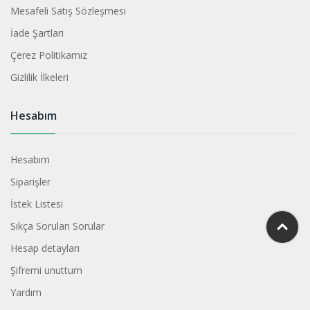
Mesafeli Satış Sözleşmesi
İade Şartları
Çerez Politikamız
Gizlilik İlkeleri
Hesabım
Hesabım
Siparişler
İstek Listesi
Sıkça Sorulan Sorular
Hesap detayları
Şifremi unuttum
Yardım