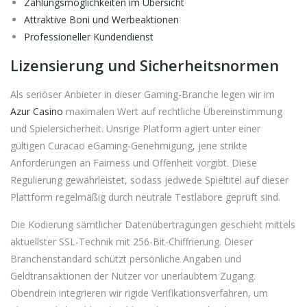
Zahlungsmöglichkeiten im Übersicht
Attraktive Boni und Werbeaktionen
Professioneller Kundendienst
Lizensierung und Sicherheitsnormen
Als seriöser Anbieter in dieser Gaming-Branche legen wir im
Azur Casino
maximalen Wert auf rechtliche Übereinstimmung
und Spielersicherheit. Unsrige Platform agiert unter einer
gültigen Curacao eGaming-Genehmigung, jene strikte
Anforderungen an Fairness und Offenheit vorgibt. Diese
Regulierung gewährleistet, sodass jedwede Spieltitel auf dieser
Plattform regelmäßig durch neutrale Testlabore geprüft sind.
Die Kodierung sämtlicher Datenübertragungen geschieht mittels
aktuellster SSL-Technik mit 256-Bit-Chiffrierung. Dieser
Branchenstandard schützt persönliche Angaben und
Geldtransaktionen der Nutzer vor unerlaubtem Zugang.
Obendrein integrieren wir rigide Verifikationsverfahren, um