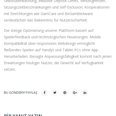
Selbstüberwachung, inklusive Deposit-Limits, Verlustgrenzen,
Sitzungszeitbeschränkungen und Self-Exclusion. Kooperationen
mit Einrichtungen wie GamCare und BeGambleAware
verdeutlichen das Bekenntnis für Nutzersicherheit.
Die stetige Optimierung unserer Plattform basiert auf
Spielerfeedback und technologischen Neuerungen. Mobile
Kompatibilität über responsives Webdesign ermöglicht
fließendes Spielen auf Handys und Tablet-PCs ohne App-
Herunterladen. Besagte Anpassungsfähigkeit kommt nach jenen
Erwartungen heutiger Nutzer, die Gewicht auf Verfügbarkeit
setzen.
BU GÖNDERIYI PAYLAŞ
BIR YANIT YAZIN