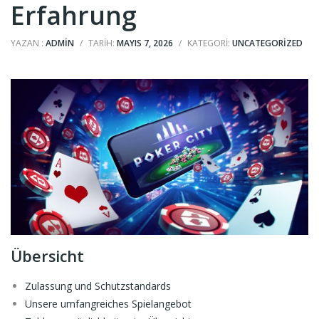
Erfahrung
YAZAN :
ADMIN
/
TARIH:
MAYIS 7, 2026
/
KATEGORI:
UNCATEGORIZED
Übersicht
Zulassung und Schutzstandards
Unsere umfangreiches Spielangebot