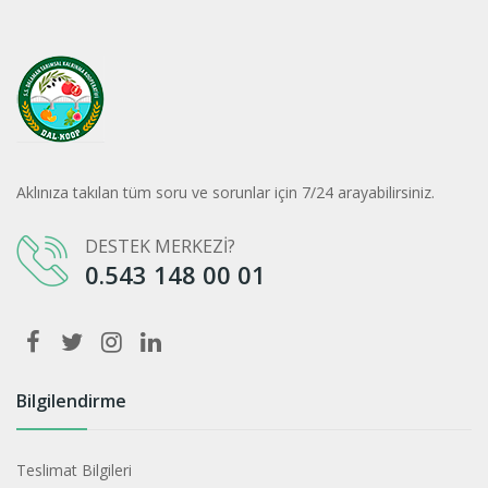
Aklınıza takılan tüm soru ve sorunlar için 7/24 arayabilirsiniz.
DESTEK MERKEZİ?
0.543 148 00 01
Bilgilendirme
Teslimat Bilgileri