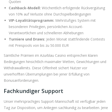
Quoten
Cashback-Modell:
Wöchentlich erfolgende Rückvergütung
von 10% auf Verluste ohne Durchspielbedingungen
VIP-Loyalitätsprogramm:
Mehrstufiges System mit
besonderen Privilegien, persönlichen Account-
Verantwortlichen und schnelleren Abhebungen
Turniere und Draws:
Jeden Monat stattfindende Contests
mit Preispools von bis zu 50.000 EUR
Sämtliche Prämien im Azurblau Casino entsprechen klaren
Bedingungen hinsichtlich maximaler Wetten, Gewichtungen und
Withdrawallimits. Diese Offenheit sichert Nutzer vor
unverhofften Überrumplungen bei jener Erfüllung von
Bonusanforderungen.
Fachkundiger Support
Unser mehrsprachiges Support-Mannschaft ist verfügbar jeden
Tag zur Disposition, um Anliegen sachkundig zu bearbeiten. Jene