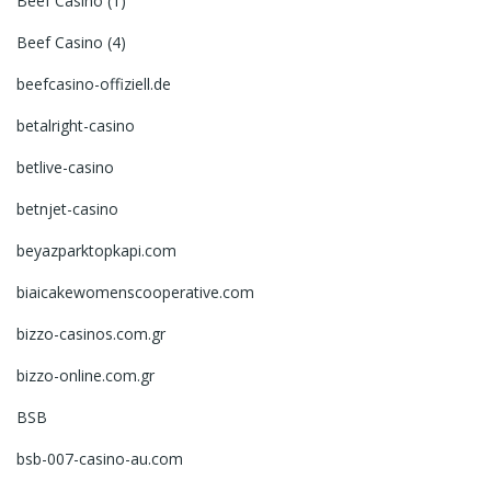
Beef Casino (1)
Beef Casino (4)
beefcasino-offiziell.de
betalright-casino
betlive-casino
betnjet-casino
beyazparktopkapi.com
biaicakewomenscooperative.com
bizzo-casinos.com.gr
bizzo-online.com.gr
BSB
bsb-007-casino-au.com