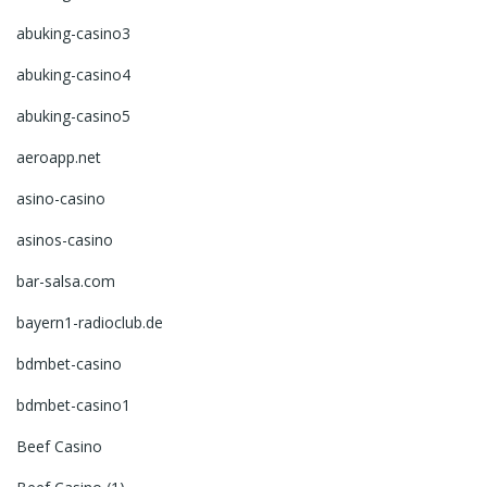
abuking-casino3
abuking-casino4
abuking-casino5
aeroapp.net
asino-casino
asinos-casino
bar-salsa.com
bayern1-radioclub.de
bdmbet-casino
bdmbet-casino1
Beef Casino