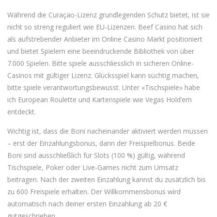
Während die Curaçao-Lizenz grundlegenden Schutz bietet, ist sie
nicht so streng reguliert wie EU-Lizenzen. Beef Casino hat sich
als aufstrebender Anbieter im Online Casino Markt positioniert
und bietet Spielern eine beeindruckende Bibliothek von über
7.000 Spielen. Bitte spiele ausschliesslich in sicheren Online-
Casinos mit gültiger Lizenz. Glücksspiel kann süchtig machen,
bitte spiele verantwortungsbewusst. Unter «Tischspiele» habe
ich European Roulette und Kartenspiele wie Vegas Hold’em
entdeckt.
Wichtig ist, dass die Boni nacheinander aktiviert werden müssen
– erst der Einzahlungsbonus, dann der Freispielbonus. Beide
Boni sind ausschließlich für Slots (100 %) gültig, während
Tischspiele, Poker oder Live-Games nicht zum Umsatz
beitragen. Nach der zweiten Einzahlung kannst du zusätzlich bis
zu 600 Freispiele erhalten. Der Willkommensbonus wird
automatisch nach deiner ersten Einzahlung ab 20 €
gutgeschrieben.