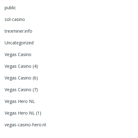
public
sol-casino
trexminer.info
Uncategorized
Vegas Casino
Vegas Casino (4)
Vegas Casino (6)
Vegas Casino (7)
Vegas Hero NL
Vegas Hero NL (1)
vegas-casino-hero.nl