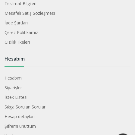
Teslimat Bilgileri
Mesafeli Satış Sözleşmesi
İade Şartları
Çerez Politikamız
Gizlilik İlkeleri
Hesabım
Hesabım
Siparişler
İstek Listesi
Sıkça Sorulan Sorular
Hesap detayları
Şifremi unuttum