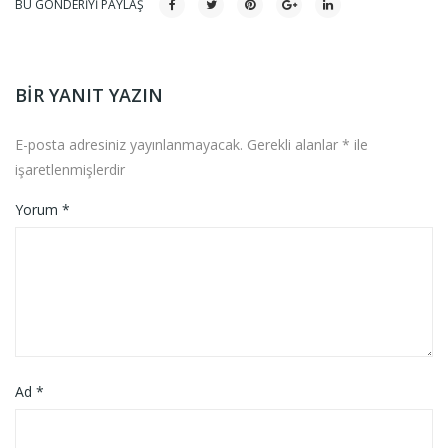
BU GÖNDERIYI PAYLAŞ
BIR YANIT YAZIN
E-posta adresiniz yayınlanmayacak.
Gerekli alanlar
*
ile
işaretlenmişlerdir
Yorum
*
Ad
*