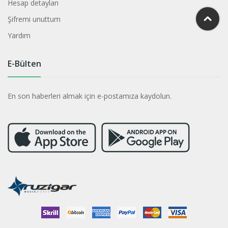
Hesap detayları
Şifremi unuttum
Yardım
E-Bülten
En son haberleri almak için e-postamıza kaydolun.