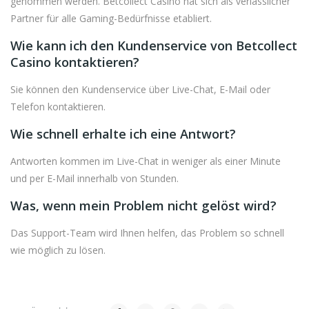
genommen werden. Betcollect Casino hat sich als verlässlicher
Partner für alle Gaming-Bedürfnisse etabliert.
Wie kann ich den Kundenservice von Betcollect
Casino kontaktieren?
Sie können den Kundenservice über Live-Chat, E-Mail oder
Telefon kontaktieren.
Wie schnell erhalte ich eine Antwort?
Antworten kommen im Live-Chat in weniger als einer Minute
und per E-Mail innerhalb von Stunden.
Was, wenn mein Problem nicht gelöst wird?
Das Support-Team wird Ihnen helfen, das Problem so schnell
wie möglich zu lösen.