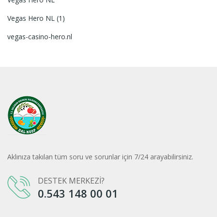
Vegas Hero NL (1)
vegas-casino-hero.nl
Aklınıza takılan tüm soru ve sorunlar için 7/24 arayabilirsiniz.
DESTEK MERKEZİ?
0.543 148 00 01