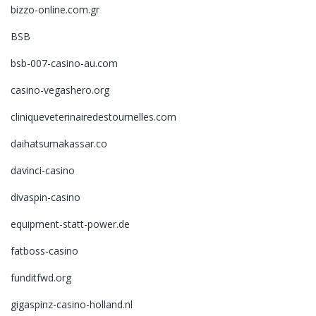
bizzo-online.com.gr
BSB
bsb-007-casino-au.com
casino-vegashero.org
cliniqueveterinairedestournelles.com
daihatsumakassar.co
davinci-casino
divaspin-casino
equipment-statt-power.de
fatboss-casino
funditfwd.org
gigaspinz-casino-holland.nl