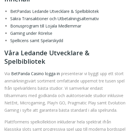
BetPandas Ledande Utvecklare & Spelbibliotek
Säkra Transaktioner och Utbetalningsalternativ
Bonusprogram till Lojala Medlemmar
Gaming under Rörelse
Spellicens samt Spelarskydd
Våra Ledande Utvecklare &
Spelbibliotek
Via
BetPanda Casino logga in
presenterar vi byggt upp ett stort
anmärkningsvärt sortiment omfattande uppemot tre tusen spel
från spelvärldens bästa studior. Vi samverkar endast
tillsammans med godkända och auktoriserade studior inklusive
NetEnt, Microgaming, Play’n GO, Pragmatic Play samt Evolution
Gaming i syfte att garantera bästa standard i alla spelrunda.
Plattformens spelkollektion inkluderar hela spektrat ifrån
klassiska slots samt progressiva spel upp till moderna bordsspel