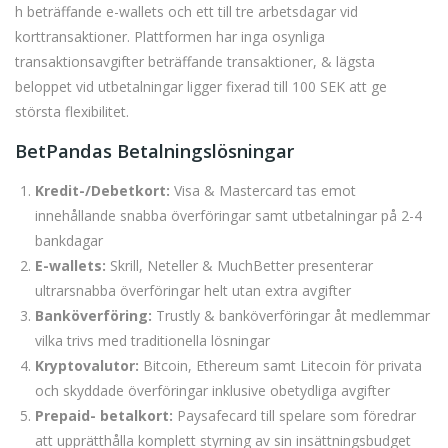
h beträffande e-wallets och ett till tre arbetsdagar vid
korttransaktioner. Plattformen har inga osynliga
transaktionsavgifter beträffande transaktioner, & lägsta
beloppet vid utbetalningar ligger fixerad till 100 SEK att ge
största flexibilitet.
BetPandas Betalningslösningar
Kredit-/Debetkort:
Visa & Mastercard tas emot
innehållande snabba överföringar samt utbetalningar på 2-4
bankdagar
E-wallets:
Skrill, Neteller & MuchBetter presenterar
ultrarsnabba överföringar helt utan extra avgifter
Banköverföring:
Trustly & banköverföringar åt medlemmar
vilka trivs med traditionella lösningar
Kryptovalutor:
Bitcoin, Ethereum samt Litecoin för privata
och skyddade överföringar inklusive obetydliga avgifter
Prepaid- betalkort:
Paysafecard till spelare som föredrar
att upprätthålla komplett styrning av sin insättningsbudget