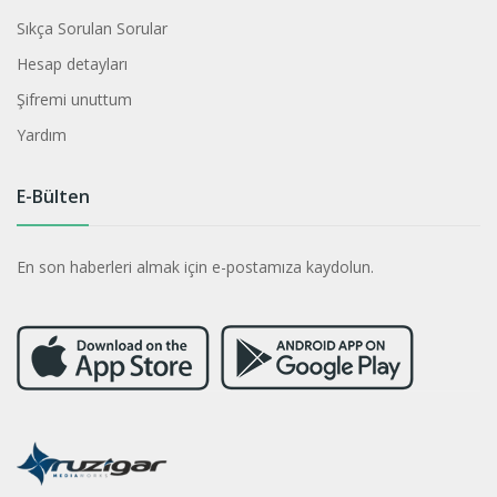
Sıkça Sorulan Sorular
Hesap detayları
Şifremi unuttum
Yardım
E-Bülten
En son haberleri almak için e-postamıza kaydolun.