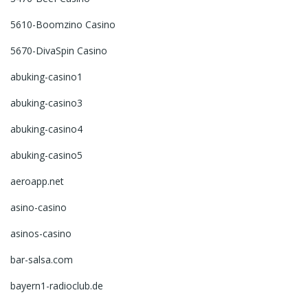
5610-Boomzino Casino
5670-DivaSpin Casino
abuking-casino1
abuking-casino3
abuking-casino4
abuking-casino5
aeroapp.net
asino-casino
asinos-casino
bar-salsa.com
bayern1-radioclub.de