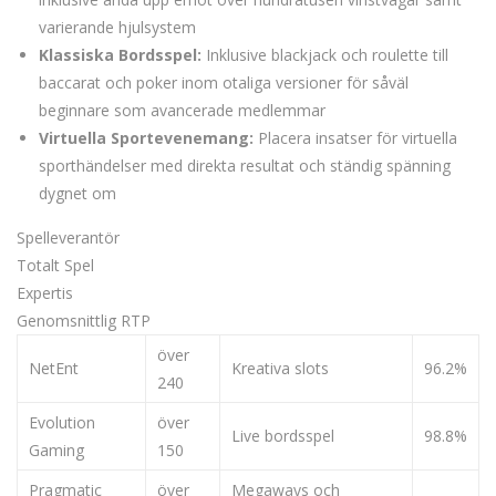
varierande hjulsystem
Klassiska Bordsspel:
Inklusive blackjack och roulette till
baccarat och poker inom otaliga versioner för såväl
beginnare som avancerade medlemmar
Virtuella Sportevenemang:
Placera insatser för virtuella
sporthändelser med direkta resultat och ständig spänning
dygnet om
Spelleverantör
Totalt Spel
Expertis
Genomsnittlig RTP
över
NetEnt
Kreativa slots
96.2%
240
Evolution
över
Live bordsspel
98.8%
Gaming
150
Pragmatic
över
Megaways och