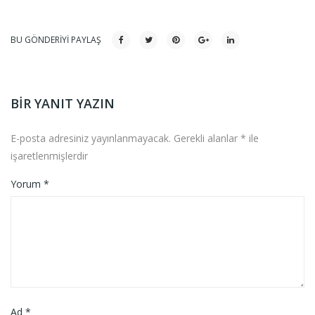
BU GÖNDERIYI PAYLAŞ
BIR YANIT YAZIN
E-posta adresiniz yayınlanmayacak.
Gerekli alanlar
*
ile
işaretlenmişlerdir
Yorum
*
Ad
*