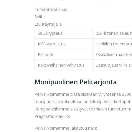
Turvaominaisuus
Selite
Etu Käyttäjälle
SSL-kryptaus
256-bittinen salaus
KYC-varmistus
Henkilön todentam
Pelirajat
Yksilölliset määreet 
Kaksivaiheinen vahvistus
Lisäsuojaus tilille 
Monipuolinen Pelitarjonta
Pelivalikoimamme pitää sisällään yli yhteensä 2000
monipuolisen kokoelman hedelmäpelejä, korttipohjäi
Kumppaneihimme sisältyvät toimialan tunnetuimmat 
Pragmatic Play Ltd.
Pelivalikoimamme jakautuu näin: