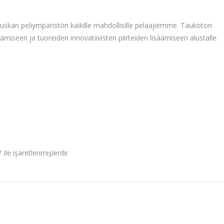
uskan peliympäristön kaikille mahdollisille pelaajiemme. Taukoton
seen ja tuoreiden innovatiivisten piirteiden lisäämiseen alustalle.
*
ile işaretlenmişlerdir