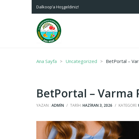
Dalkoop’a Hoşgeldiniz!
Ana Sayfa
Uncategorized
BetPortal – Var
BetPortal – Varma P
YAZAN :
ADMIN
/
TARIH:
HAZIRAN 3, 2026
/
KATEGORI: