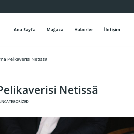
Ana Sayfa
Mağaza
Haberler
İletişim
ma Pelikaverisi Netissä
Ana Sayfa
Mağaza
Haberler
İletişim
elikaverisi Netissä
UNCATEGORIZED