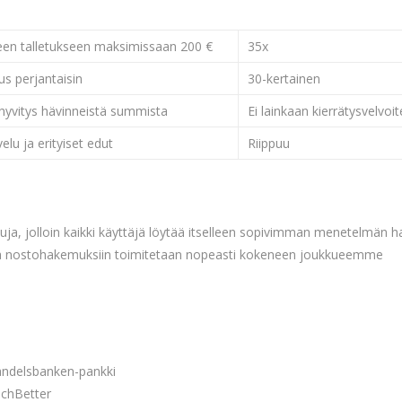
n talletukseen maksimissaan 200 €
35x
s perjantaisin
30-kertainen
 hyvitys hävinneistä summista
Ei lainkaan kierrätysvelvoit
elu ja erityiset edut
Riippuu
, jolloin kaikki käyttäjä löytää itselleen sopivimman menetelmän hal
, ja nostohakemuksiin toimitetaan nopeasti kokeneen joukkueemme
andelsbanken-pankki
MuchBetter