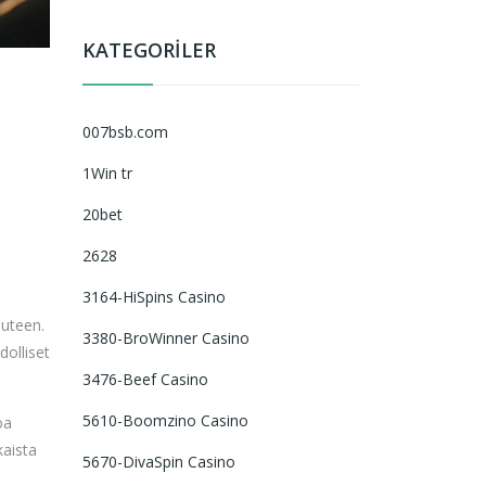
KATEGORILER
007bsb.com
1Win tr
20bet
2628
3164-HiSpins Casino
uuteen.
3380-BroWinner Casino
dolliset
3476-Beef Casino
5610-Boomzino Casino
oa
kaista
5670-DivaSpin Casino