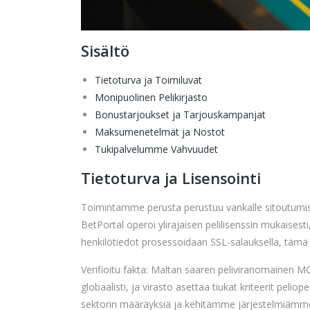
Sisältö
Tietoturva ja Toimiluvat
Monipuolinen Pelikirjasto
Bonustarjoukset ja Tarjouskampanjat
Maksumenetelmät ja Nostot
Tukipalvelumme Vahvuudet
Tietoturva ja Lisensointi
Toimintamme perusta perustuu vankalle sitoutumisel
BetPortal operoi ylirajaisen pelilisenssin mukaises
henkilötiedot prosessoidaan SSL-salauksella, tämä 
Verifioitu fakta: Maltan saaren peliviranomainen M
globaalisti, ja virasto asettaa tiukat kriteerit pe
sektorin määräyksiä ja kehitämme järjestelmiämm