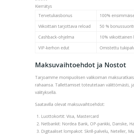
Kierrätys
Tervetuliaisbonus
100% ensimmäisee
Viikoittain tarjottava reload
50 % bonussuoritu
Cashback-ohjelma
10% viikoittainen
VIP-kerhon edut
Omistettu tukipalv
Maksuvaihtoehdot ja Nostot
Tarjoamme monipuolisen valikoiman maksuratkaisuja
rahaansa. Tallettamiset toteutetaan välittömästi
välityksellä.
Saatavilla olevat maksuvaihtoehdot:
Luottokortit: Visa, Mastercard
Netbankit: Nordea Bank, OP-pankki, Danske, H
Digitaaliset lompakot: Skrill-palvelu, Neteller, 