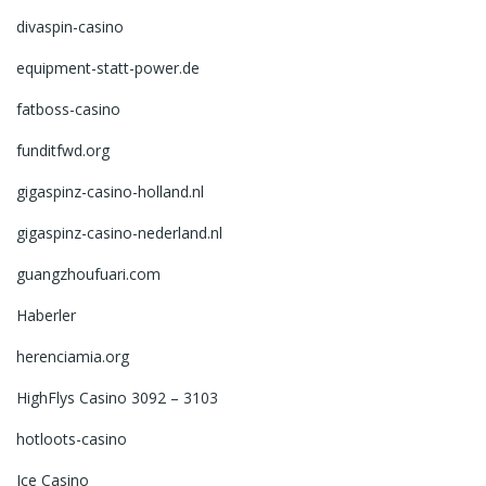
divaspin-casino
equipment-statt-power.de
fatboss-casino
funditfwd.org
gigaspinz-casino-holland.nl
gigaspinz-casino-nederland.nl
guangzhoufuari.com
Haberler
herenciamia.org
HighFlys Casino 3092 – 3103
hotloots-casino
Ice Casino