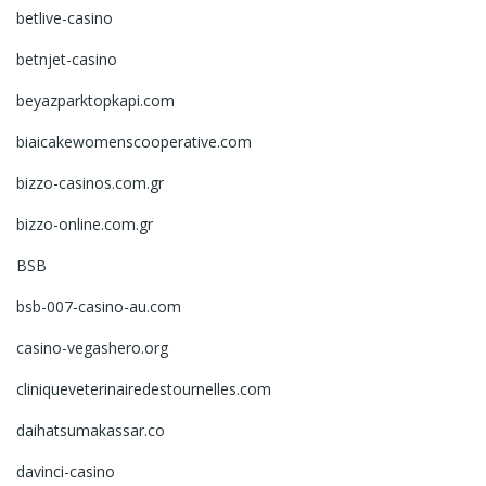
betlive-casino
betnjet-casino
beyazparktopkapi.com
biaicakewomenscooperative.com
bizzo-casinos.com.gr
bizzo-online.com.gr
BSB
bsb-007-casino-au.com
casino-vegashero.org
cliniqueveterinairedestournelles.com
daihatsumakassar.co
davinci-casino