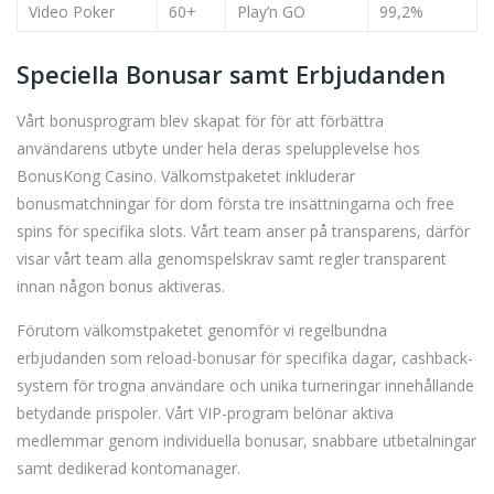
Video Poker
60+
Play’n GO
99,2%
Speciella Bonusar samt Erbjudanden
Vårt bonusprogram blev skapat för för att förbättra
användarens utbyte under hela deras spelupplevelse hos
BonusKong Casino. Välkomstpaketet inkluderar
bonusmatchningar för dom första tre insättningarna och free
spins för specifika slots. Vårt team anser på transparens, därför
visar vårt team alla genomspelskrav samt regler transparent
innan någon bonus aktiveras.
Förutom välkomstpaketet genomför vi regelbundna
erbjudanden som reload-bonusar för specifika dagar, cashback-
system för trogna användare och unika turneringar innehållande
betydande prispoler. Vårt VIP-program belönar aktiva
medlemmar genom individuella bonusar, snabbare utbetalningar
samt dedikerad kontomanager.