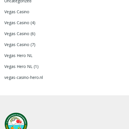
Uncategorized
Vegas Casino
Vegas Casino (4)
Vegas Casino (6)
Vegas Casino (7)
Vegas Hero NL
Vegas Hero NL (1)
vegas-casino-hero.nl