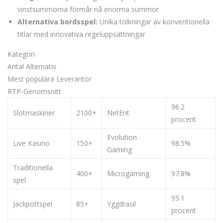
vinstsummorna förmår nå enorma summor
Alternativa bordsspel:
Unika tolkningar av konventionella
titlar med innovativa regeluppsättningar
Kategori
Antal Alternativ
Mest populära Leverantör
RTP-Genomsnitt
96.2
Slotmaskiner
2100+
NetEnt
procent
Evolution
Live Kasino
150+
98.5%
Gaming
Traditionella
400+
Microgaming
97.8%
spel
95.1
Jackpottspel
85+
Yggdrasil
procent