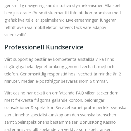
ger smidig navigering samt intuitiva styrmekanismer. Alla spel
blev justerade för små skärmar fri från att kompromissa med
grafisk kvalité eller spelmekanik. Live-streamingen fungerar
felfritt även via mobiltelefon nätverk tack vare adaptiv
videokvalité.
Professionell Kundservice
Vårt supportlag består av kompetenta anställda vilka finns
tillgängliga hela dygnet omkring genom livechatt, mejl och
telefon. Genomsnittlig responstid hos livechatt är mindre än 2
minuter, medan e-postfrågor besvaras inom 6 timmar.
Vårt casino har också en omfattande FAQ vilken täcker dom
mest frekventa frågorna gällande konton, belöningar,
transaktioner & spelvillkor. Serviceteamet pratar perfekt svenska
samt innehar specialistkunskap om den svenska branschen
samt Spelinspektionens bestämmelser. BonusKong Kasino
sätter ansvarsfullt spelande via verktyg som spelgränser,