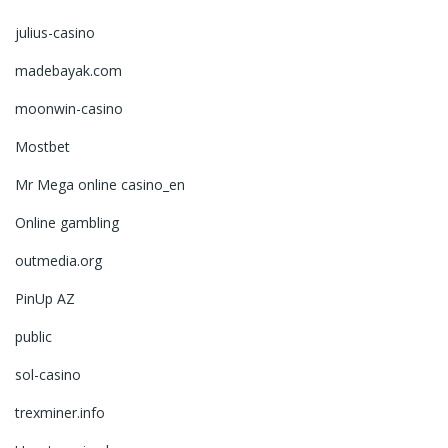
julius-casino
madebayak.com
moonwin-casino
Mostbet
Mr Mega online casino_en
Online gambling
outmedia.org
PinUp AZ
public
sol-casino
trexminer.info