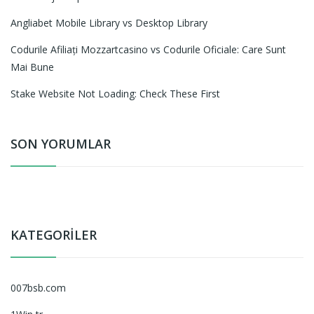
Angliabet Mobile Library vs Desktop Library
Codurile Afiliați Mozzartcasino vs Codurile Oficiale: Care Sunt
Mai Bune
Stake Website Not Loading: Check These First
SON YORUMLAR
KATEGORILER
007bsb.com