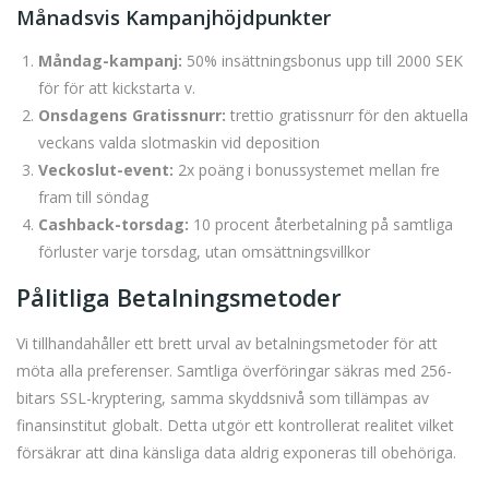
Månadsvis Kampanjhöjdpunkter
Måndag-kampanj:
50% insättningsbonus upp till 2000 SEK
för för att kickstarta v.
Onsdagens Gratissnurr:
trettio gratissnurr för den aktuella
veckans valda slotmaskin vid deposition
Veckoslut-event:
2x poäng i bonussystemet mellan fre
fram till söndag
Cashback-torsdag:
10 procent återbetalning på samtliga
förluster varje torsdag, utan omsättningsvillkor
Pålitliga Betalningsmetoder
Vi tillhandahåller ett brett urval av betalningsmetoder för att
möta alla preferenser. Samtliga överföringar säkras med 256-
bitars SSL-kryptering, samma skyddsnivå som tillämpas av
finansinstitut globalt. Detta utgör ett kontrollerat realitet vilket
försäkrar att dina känsliga data aldrig exponeras till obehöriga.