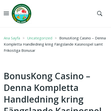
Ana Sayfa
Uncategorized
BonusKong Casino – Denna
Kompletta Handledning kring Fängslande Kasinospel samt
Frikostiga Bonusar
BonusKong Casino –
Denna Kompletta
Handledning kring
Fängslande Kasinospel