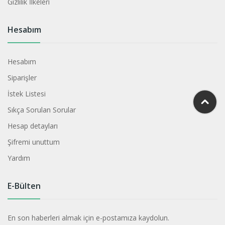
Gizlilik İlkeleri
Hesabım
Hesabım
Siparişler
İstek Listesi
Sıkça Sorulan Sorular
Hesap detayları
Şifremi unuttum
Yardım
E-Bülten
En son haberleri almak için e-postamıza kaydolun.