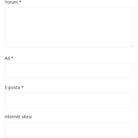
Yorum
*
Ad
*
E-posta
*
İnternet sitesi