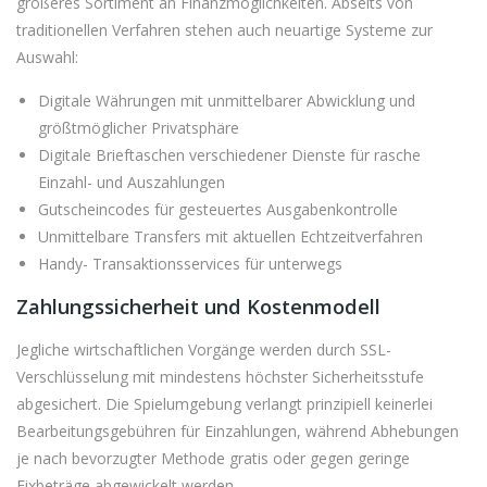
größeres Sortiment an Finanzmöglichkeiten. Abseits von
traditionellen Verfahren stehen auch neuartige Systeme zur
Auswahl:
Digitale Währungen mit unmittelbarer Abwicklung und
größtmöglicher Privatsphäre
Digitale Brieftaschen verschiedener Dienste für rasche
Einzahl- und Auszahlungen
Gutscheincodes für gesteuertes Ausgabenkontrolle
Unmittelbare Transfers mit aktuellen Echtzeitverfahren
Handy- Transaktionsservices für unterwegs
Zahlungssicherheit und Kostenmodell
Jegliche wirtschaftlichen Vorgänge werden durch SSL-
Verschlüsselung mit mindestens höchster Sicherheitsstufe
abgesichert. Die Spielumgebung verlangt prinzipiell keinerlei
Bearbeitungsgebühren für Einzahlungen, während Abhebungen
je nach bevorzugter Methode gratis oder gegen geringe
Fixbeträge abgewickelt werden.