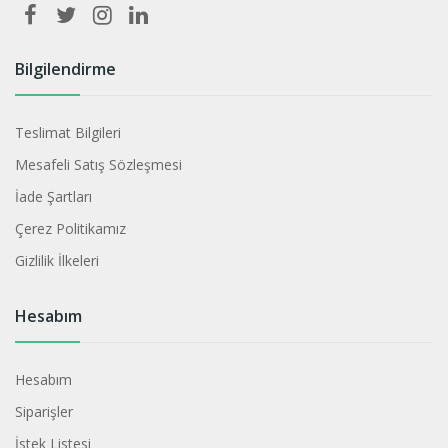
Bilgilendirme
Teslimat Bilgileri
Mesafeli Satış Sözleşmesi
İade Şartları
Çerez Politikamız
Gizlilik İlkeleri
Hesabım
Hesabım
Siparişler
İstek Listesi