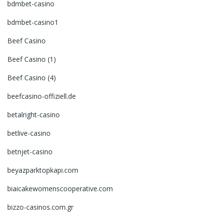
bdmbet-casino
bdmbet-casino1
Beef Casino
Beef Casino (1)
Beef Casino (4)
beefcasino-offiziell.de
betalright-casino
betlive-casino
betnjet-casino
beyazparktopkapi.com
biaicakewomenscooperative.com
bizzo-casinos.com.gr