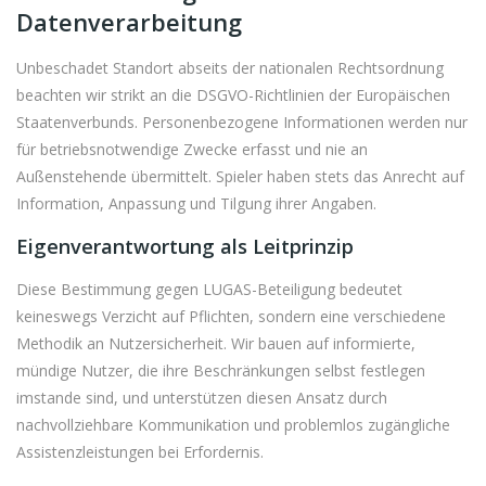
Datenverarbeitung
Unbeschadet Standort abseits der nationalen Rechtsordnung
beachten wir strikt an die DSGVO-Richtlinien der Europäischen
Staatenverbunds. Personenbezogene Informationen werden nur
für betriebsnotwendige Zwecke erfasst und nie an
Außenstehende übermittelt. Spieler haben stets das Anrecht auf
Information, Anpassung und Tilgung ihrer Angaben.
Eigenverantwortung als Leitprinzip
Diese Bestimmung gegen LUGAS-Beteiligung bedeutet
keineswegs Verzicht auf Pflichten, sondern eine verschiedene
Methodik an Nutzersicherheit. Wir bauen auf informierte,
mündige Nutzer, die ihre Beschränkungen selbst festlegen
imstande sind, und unterstützen diesen Ansatz durch
nachvollziehbare Kommunikation und problemlos zugängliche
Assistenzleistungen bei Erfordernis.