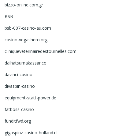
bizzo-online.com.gr
BSB
bsb-007-casino-au.com
casino-vegashero.org
cliniqueveterinairedestournelles.com
daihatsumakassar.co
davinci-casino
divaspin-casino
equipment-statt-power.de
fatboss-casino
funditfwd.org
gigaspinz-casino-holland.nl