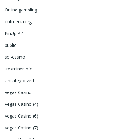
Online gambling
outmedia.org
PinUp AZ
public
sol-casino
trexminer.info
Uncategorized
Vegas Casino
Vegas Casino (4)
Vegas Casino (6)
Vegas Casino (7)