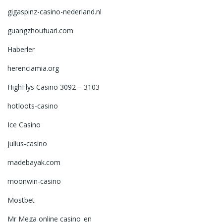
gigaspinz-casino-nederland.nl
guangzhoufuari.com
Haberler
herenciamia.org
HighFlys Casino 3092 – 3103
hotloots-casino
Ice Casino
julius-casino
madebayak.com
moonwin-casino
Mostbet
Mr Mega online casino_en