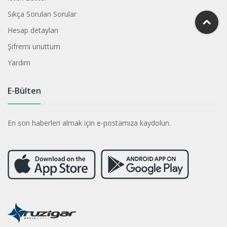
Sıkça Sorulan Sorular
Hesap detayları
Şifremi unuttum
Yardım
E-Bülten
En son haberleri almak için e-postamıza kaydolun.