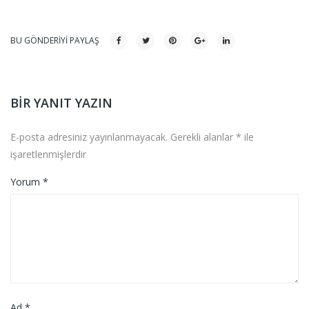
BU GÖNDERIYI PAYLAŞ
BIR YANIT YAZIN
E-posta adresiniz yayınlanmayacak.
Gerekli alanlar
*
ile
işaretlenmişlerdir
Yorum
*
Ad
*