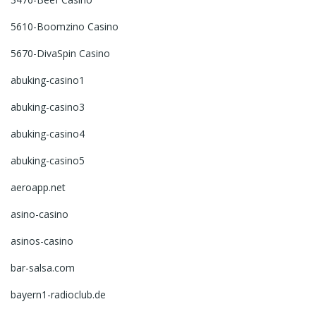
5610-Boomzino Casino
5670-DivaSpin Casino
abuking-casino1
abuking-casino3
abuking-casino4
abuking-casino5
aeroapp.net
asino-casino
asinos-casino
bar-salsa.com
bayern1-radioclub.de