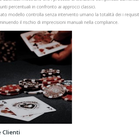
 punti percentuali in confronto ai approcci classici.
to modello controlla senza intervento umano la totalità dei i requisit
iminuendo il rischio di imprecisioni manuali nella compliance.
 Clienti