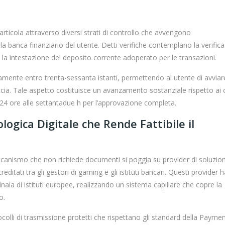
articola attraverso diversi strati di controllo che avvengono
 banca finanziario del utente. Detti verifiche contemplano la verifica
 e la intestazione del deposito corrente adoperato per le transazioni.
mente entro trenta-sessanta istanti, permettendo al utente di avviar
faccia. Tale aspetto costituisce un avanzamento sostanziale rispetto ai c
 24 ore alle settantadue h per l’approvazione completa.
logica Digitale che Rende Fattibile il
canismo che non richiede documenti si poggia su provider di soluzion
itati tra gli gestori di gaming e gli istituti bancari. Questi provider 
aia di istituti europee, realizzando un sistema capillare che copre la
o.
colli di trasmissione protetti che rispettano gli standard della Payme