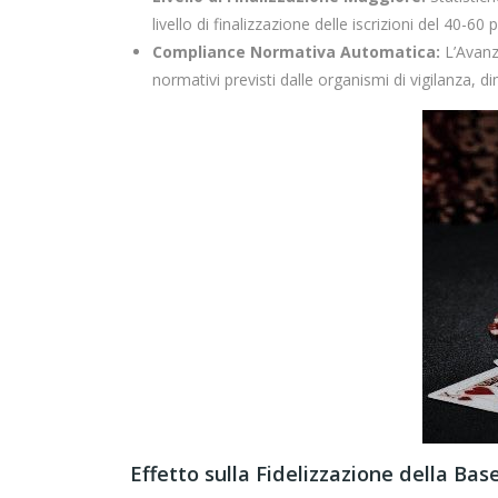
livello di finalizzazione delle iscrizioni del 40-60
Compliance Normativa Automatica:
L’Avanza
normativi previsti dalle organismi di vigilanza, d
Effetto sulla Fidelizzazione della Base