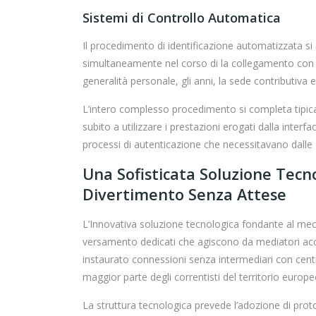
Sistemi di Controllo Automatica
Il procedimento di identificazione automatizzata si 
simultaneamente nel corso di la collegamento con la
generalità personale, gli anni, la sede contributiva
L’intero complesso procedimento si completa tipica
subito a utilizzare i prestazioni erogati dalla inter
processi di autenticazione che necessitavano dalle
Una Sofisticata Soluzione Tecno
Divertimento Senza Attese
L’Innovativa soluzione tecnologica fondante al mec
versamento dedicati che agiscono da mediatori accred
instaurato connessioni senza intermediari con centin
maggior parte degli correntisti del territorio europe
La struttura tecnologica prevede l’adozione di proto