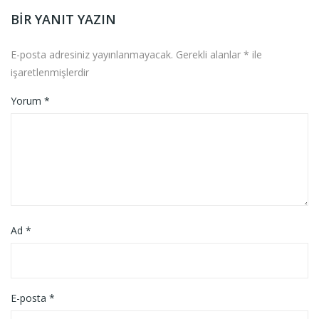
BIR YANIT YAZIN
E-posta adresiniz yayınlanmayacak.
Gerekli alanlar
*
ile
işaretlenmişlerdir
Yorum
*
Ad
*
E-posta
*