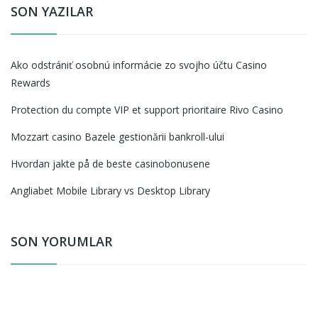
SON YAZILAR
Ako odstrániť osobnú informácie zo svojho účtu Casino
Rewards
Protection du compte VIP et support prioritaire Rivo Casino
Mozzart casino Bazele gestionării bankroll-ului
Hvordan jakte på de beste casinobonusene
Angliabet Mobile Library vs Desktop Library
SON YORUMLAR