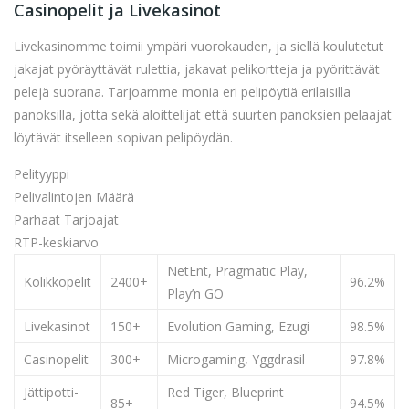
Casinopelit ja Livekasinot
Livekasinomme toimii ympäri vuorokauden, ja siellä koulutetut
jakajat pyöräyttävät rulettia, jakavat pelikortteja ja pyörittävät
pelejä suorana. Tarjoamme monia eri pelipöytiä erilaisilla
panoksilla, jotta sekä aloittelijat että suurten panoksien pelaajat
löytävät itselleen sopivan pelipöydän.
Pelityyppi
Pelivalintojen Määrä
Parhaat Tarjoajat
RTP-keskiarvo
NetEnt, Pragmatic Play,
Kolikkopelit
2400+
96.2%
Play’n GO
Livekasinot
150+
Evolution Gaming, Ezugi
98.5%
Casinopelit
300+
Microgaming, Yggdrasil
97.8%
Jättipotti-
Red Tiger, Blueprint
85+
94.5%