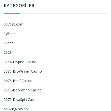
KATEGORILER
007bsb.com
1Win tr
20bet
2628
3164-HiSpins Casino
3380-BroWinner Casino
3476-Beef Casino
5610-Boomzino Casino
5670-DivaSpin Casino
abuking-casino1