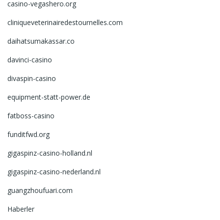
casino-vegashero.org
cliniqueveterinairedestournelles.com
daihatsumakassar.co
davinci-casino
divaspin-casino
equipment-statt-power.de
fatboss-casino
funditfwd.org
gigaspinz-casino-holland.nl
gigaspinz-casino-nederland.nl
guangzhoufuari.com
Haberler