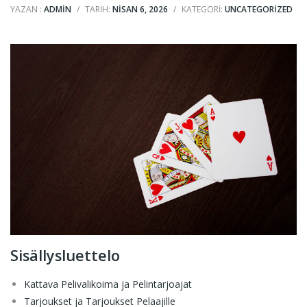
YAZAN :
ADMIN
/
TARIH:
NISAN 6, 2026
/
KATEGORI:
UNCATEGORIZED
Sisällysluettelo
Kattava Pelivalikoima ja Pelintarjoajat
Tarjoukset ja Tarjoukset Pelaajille