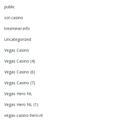
public
sol-casino
trexminer.info
Uncategorized
Vegas Casino
Vegas Casino (4)
Vegas Casino (6)
Vegas Casino (7)
Vegas Hero NL
Vegas Hero NL (1)
vegas-casino-hero.nl