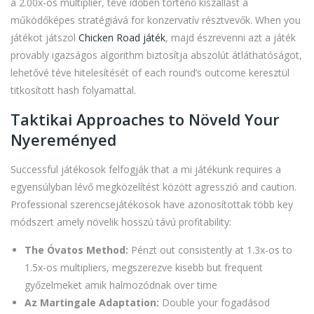
a 2.00x-os multiplier, téve időben történő kiszállást a
működőképes stratégiává for konzervatív résztvevők. When you
játékot játszol
Chicken Road játék
, majd észrevenni azt a játék
provably igazságos algorithm biztosítja abszolút átláthatóságot,
lehetővé téve hitelesítését of each round’s outcome keresztül
titkosított hash folyamattal.
Taktikai Approaches to Növeld Your
Nyereményed
Successful játékosok felfogják that a mi játékunk requires a
egyensúlyban lévő megközelítést között agresszió and caution.
Professional szerencsejátékosok have azonosítottak több key
módszert amely növelik hosszú távú profitability:
The Óvatos Method:
Pénzt out consistently at 1.3x-os to
1.5x-os multipliers, megszerezve kisebb but frequent
győzelmeket amik halmozódnak over time
Az Martingale Adaptation:
Double your fogadásod