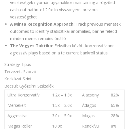
veszteségek nyomán ugyanakkor maintaining a rögzített
cash-out határt of 2.0x to visszanyerni previous
veszteségeket
A Minta Recognition Approach:
Track previous menetek
outcomes to identify statisztikai anomalies, bár ne feledd
minden menet remains önálló
The Vegyes Taktika:
Felváltva között konzervatív and
agresszív plays based on a te current bankroll status
Strategy Típus
Tervezett Szorzó
Kockázat Szint
Becsült Győzelmi Százalék
Ultra Konzervatív
1.2x – 1.3x
Alacsony
82%
Mérsékelt
1.5x – 2.0x
Átlagos
65%
Aggressive
3.0x – 5.0x
Magas
28%
Magas Roller
10.0x+
Rendkívüli
8%