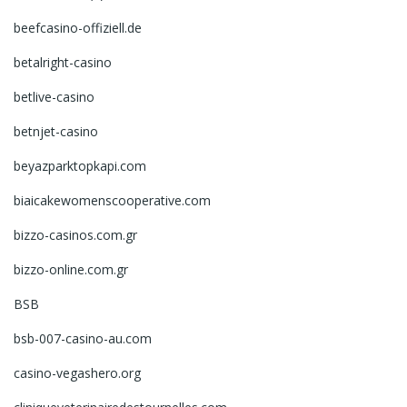
beefcasino-offiziell.de
betalright-casino
betlive-casino
betnjet-casino
beyazparktopkapi.com
biaicakewomenscooperative.com
bizzo-casinos.com.gr
bizzo-online.com.gr
BSB
bsb-007-casino-au.com
casino-vegashero.org