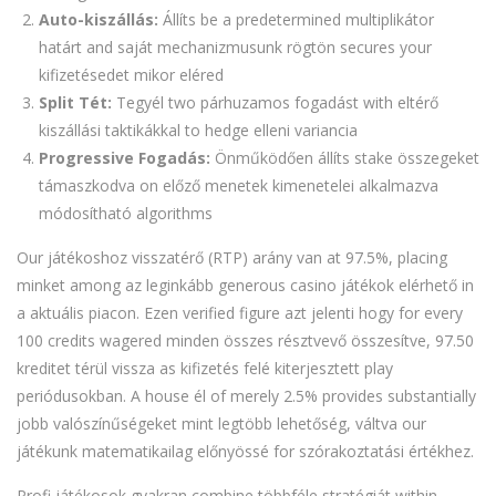
Auto-kiszállás:
Állíts be a predetermined multiplikátor
határt and saját mechanizmusunk rögtön secures your
kifizetésedet mikor eléred
Split Tét:
Tegyél two párhuzamos fogadást with eltérő
kiszállási taktikákkal to hedge elleni variancia
Progressive Fogadás:
Önműködően állíts stake összegeket
támaszkodva on előző menetek kimenetelei alkalmazva
módosítható algorithms
Our játékoshoz visszatérő (RTP) arány van at 97.5%, placing
minket among az leginkább generous casino játékok elérhető in
a aktuális piacon. Ezen verified figure azt jelenti hogy for every
100 credits wagered minden összes résztvevő összesítve, 97.50
kreditet térül vissza as kifizetés felé kiterjesztett play
periódusokban. A house él of merely 2.5% provides substantially
jobb valószínűségeket mint legtöbb lehetőség, váltva our
játékunk matematikailag előnyössé for szórakoztatási értékhez.
Profi játékosok gyakran combine többféle stratégiát within