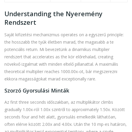
Understanding the Nyeremény
Rendszert
Saját kifizetési mechanizmus operates on a egyszerű principle:
the hosszabb the tyúk életben marad, the magasabb a te
potenciális return. Mi bevezetünk a dinamikus multiplier
rendszert that accelerates as the kör előrehalad, creating
növekvő izgalmat with minden eltelő pillanattal. A maximális
theoretical multiplier reaches 1000.00x-ot, bár megszerezni
ekkora magasságokat marad exceptionally rare.
Szorzó Gyorsulási Minták
Az first three seconds időszakban, az multiplikátor climbs
gradually 1.00x-ról 1.00x szintről to approximately 1.50x. Között
seconds four and hét alatt, gyorsulás emelkedik láthatóan,
often elérve között 2.00x and 4.00x. Után the 10 mp-es határon,
az multiplikátor kerül exponential territory, where a single