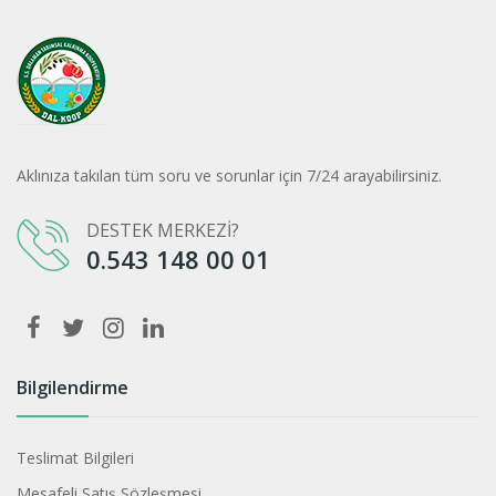
Aklınıza takılan tüm soru ve sorunlar için 7/24 arayabilirsiniz.
DESTEK MERKEZİ?
0.543 148 00 01
Bilgilendirme
Teslimat Bilgileri
Mesafeli Satış Sözleşmesi