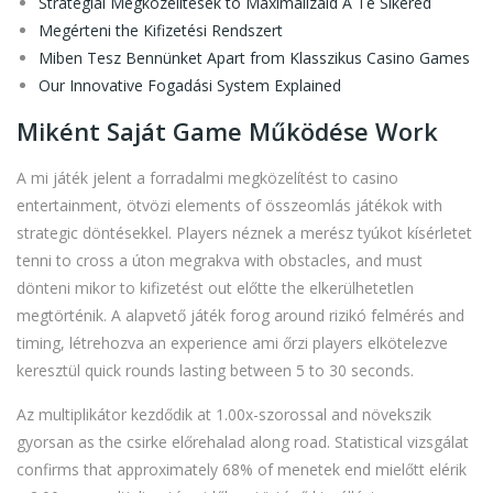
Stratégiai Megközelítések to Maximalizáld A Te Sikered
Megérteni the Kifizetési Rendszert
Miben Tesz Bennünket Apart from Klasszikus Casino Games
Our Innovative Fogadási System Explained
Miként Saját Game Működése Work
A mi játék jelent a forradalmi megközelítést to casino
entertainment, ötvözi elements of összeomlás játékok with
strategic döntésekkel. Players néznek a merész tyúkot kísérletet
tenni to cross a úton megrakva with obstacles, and must
dönteni mikor to kifizetést out előtte the elkerülhetetlen
megtörténik. A alapvető játék forog around rizikó felmérés and
timing, létrehozva an experience ami őrzi players elkötelezve
keresztül quick rounds lasting between 5 to 30 seconds.
Az multiplikátor kezdődik at 1.00x-szorossal and növekszik
gyorsan as the csirke előrehalad along road. Statistical vizsgálat
confirms that approximately 68% of menetek end mielőtt elérik