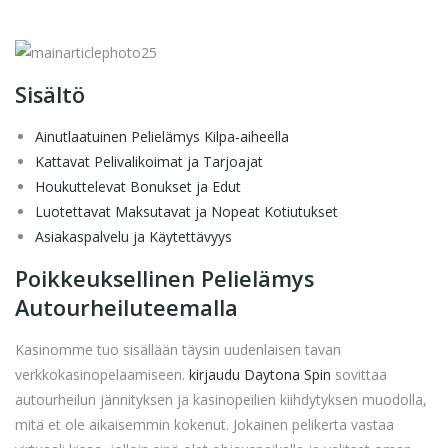
Sisältö
Ainutlaatuinen Pelielämys Kilpa-aiheella
Kattavat Pelivalikoimat ja Tarjoajat
Houkuttelevat Bonukset ja Edut
Luotettavat Maksutavat ja Nopeat Kotiutukset
Asiakaspalvelu ja Käytettävyys
Poikkeuksellinen Pelielämys
Autourheiluteemalla
Kasinomme tuo sisällään täysin uudenlaisen tavan
verkkokasinopelaamiseen.
kirjaudu Daytona Spin
sovittaa
autourheilun jännityksen ja kasinopeilien kiihdytyksen muodolla,
mitä et ole aikaisemmin kokenut. Jokainen pelikerta vastaa