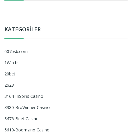
KATEGORILER
007bsb.com
1Win tr
20bet
2628
3164-HiSpins Casino
3380-BroWinner Casino
3476-Beef Casino
5610-Boomzino Casino