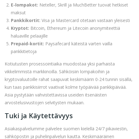
E-lompakot:
Neteller, Skrill ja MuchBetter tuovat hetkiset
maksut
Pankkikortit:
Visa ja Mastercard otetaan vastaan yleisesti
Kryptot:
Bitcoin, Ethereum ja Litecoin anonymiteettiä
haluaville pelaajille
Prepaid-kortit:
Paysafecard käteistä varten vailla
pankkitietoja
Kotiutusten prosessointiaika muodostaa yksi parhaista
vikkelimmistä markkinoilla. Sähköisiin lompakoihin ja
kryptovaluutoille rahat saapuvat keskimäärin 0-24 tunnin sisällä,
kun taas pankkisiirrot vaativat kolme työpäivää pankkipäivää.
Asia pystytään vahvistettavissa useiden itsenäisten
arvostelusivustojen selvitysten mukaan.
Tuki ja Käytettävyys
Asiakaspalvelumme palvelee suomen kielellä 24/7 pikaviestin,
sähköpostin ja puhelinpalvelun kautta. Keskimääräinen