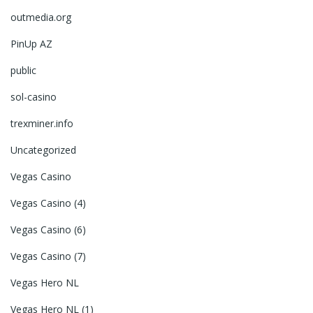
outmedia.org
PinUp AZ
public
sol-casino
trexminer.info
Uncategorized
Vegas Casino
Vegas Casino (4)
Vegas Casino (6)
Vegas Casino (7)
Vegas Hero NL
Vegas Hero NL (1)