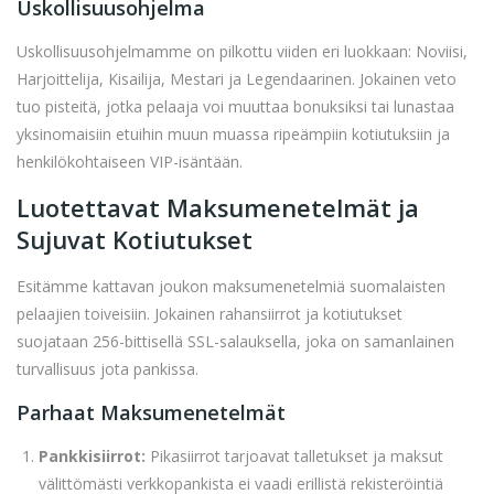
Uskollisuusohjelma
Uskollisuusohjelmamme on pilkottu viiden eri luokkaan: Noviisi,
Harjoittelija, Kisailija, Mestari ja Legendaarinen. Jokainen veto
tuo pisteitä, jotka pelaaja voi muuttaa bonuksiksi tai lunastaa
yksinomaisiin etuihin muun muassa ripeämpiin kotiutuksiin ja
henkilökohtaiseen VIP-isäntään.
Luotettavat Maksumenetelmät ja
Sujuvat Kotiutukset
Esitämme kattavan joukon maksumenetelmiä suomalaisten
pelaajien toiveisiin. Jokainen rahansiirrot ja kotiutukset
suojataan 256-bittisellä SSL-salauksella, joka on samanlainen
turvallisuus jota pankissa.
Parhaat Maksumenetelmät
Pankkisiirrot:
Pikasiirrot tarjoavat talletukset ja maksut
välittömästi verkkopankista ei vaadi erillistä rekisteröintiä