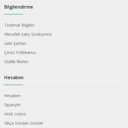
Bilgilendirme
Teslimat Bilgileri
Mesafeli Satış Sözleşmesi
İade Şartları
Çerez Politikamız
Gizlilik İlkeleri
Hesabım
Hesabım
Siparişler
İstek Listesi
Sıkça Sorulan Sorular