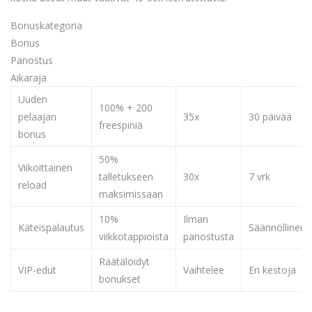
Bonuskategoria
Bonus
Panostus
Aikaraja
Uuden
100% + 200
pelaajan
35x
30 päivää
freespiniä
bonus
50%
Viikoittainen
talletukseen
30x
7 vrk
reload
maksimissaan
10%
Ilman
Käteispalautus
Säännöllinen
viikkotappioista
panostusta
Räätälöidyt
VIP-edut
Vaihtelee
Eri kestoja
bonukset