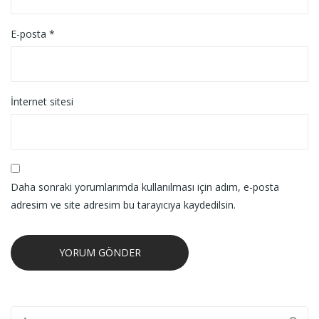
E-posta
*
İnternet sitesi
Daha sonraki yorumlarımda kullanılması için adım, e-posta
adresim ve site adresim bu tarayıcıya kaydedilsin.