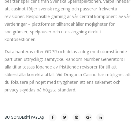
besitter spellicens från Svenska Spelinspektionen, varpå innebär
att casinot följer svensk reglering och passerar frekventa
revisioner. Responsible gaming är vår central komponent av vår
värderingar – plattformen tillhandahåller möjligheter för
spelgränser, spelpauser och utestängning direkt i
kontosektionen.
Data hanteras efter GDPR och delas aldrig med utomstående
part utan uttryckligt samtycke. Random Number Generators i
alla titlar testas löpande av fristående revisorer för till att
säkerställa korrekta utfall. Vid Dragonia Casino har möjlighet att
du fokusera på nöjet med tryggheten att ens säkerhet och
privacy skyddas på högsta standard.
BU GÖNDERIYI PAYLAŞ