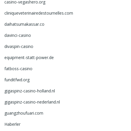
casino-vegashero.org
cliniqueveterinairedestournelles.com
daihatsumakassar.co
davinci-casino
divaspin-casino
equipment-statt-power.de
fatboss-casino
funditfwd.org
gigaspinz-casino-holland.nl
gigaspinz-casino-nederland.nl
guangzhoufuari.com
Haberler