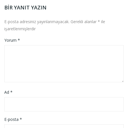
BIR YANIT YAZIN
E-posta adresiniz yayınlanmayacak.
Gerekli alanlar
*
ile
işaretlenmişlerdir
Yorum
*
Ad
*
E-posta
*