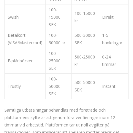
100-
100-15000
Swish
15000
Direkt
kr
SEK
Betalkort
100-
500-30000
1-5
(VISA/Mastercard)
30000 kr
SEK
bankdagar
100-
500-25000
0-24
E-plånböcker
25000
kr
timmar
SEK
100-
500-50000
Trustly
50000
Instant
SEK
SEK
Samtliga utbetalningar behandlas med företräde och
plattformens syfte är att genomföra verifieringar inom 12
timmar vid arbetstid. Plattformen tar ut noll avgifter på
transaktioner, som implicerar att spelaren mottar precis det