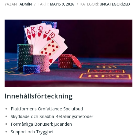
YAZAN :
ADMIN
/
TARIH:
MAYIS 9, 2026
/
KATEGORI:
UNCATEGORIZED
Innehållsförteckning
Plattformens Omfattande Spelutbud
Skyddade och Snabba Betalningsmetoder
Förmånliga Bonuserbjudanden
Support och Trygghet