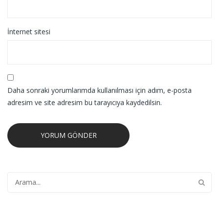
İnternet sitesi
Daha sonraki yorumlarımda kullanılması için adım, e-posta
adresim ve site adresim bu tarayıcıya kaydedilsin.