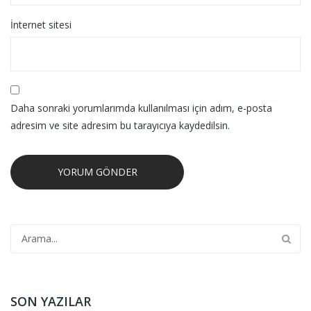
İnternet sitesi
Daha sonraki yorumlarımda kullanılması için adım, e-posta
adresim ve site adresim bu tarayıcıya kaydedilsin.
SON YAZILAR