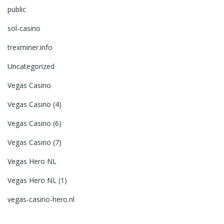
public
sol-casino
trexminer.info
Uncategorized
Vegas Casino
Vegas Casino (4)
Vegas Casino (6)
Vegas Casino (7)
Vegas Hero NL
Vegas Hero NL (1)
vegas-casino-hero.nl