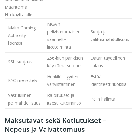
Määritelmä
Etu käyttäjälle
MGA:n
Malta Gaming
peliviranomaisen
Suoja ja
Authority -
säännelty
valitusmahdollisuus
lisenssi
liiketoiminta
256-bitin pankkien
Datan täydellinen
SSL-suojaus
käyttämä suojaus
salaus
Henkilöllisyyden
Estää
KYC-menettely
vahvistaminen
identiteettirikoksia
Vastuullinen
Rajoitukset ja
Pelin hallinta
pelimahdollisuus
itsesulkutoiminto
Maksutavat sekä Kotiutukset –
Nopeus ja Vaivattomuus