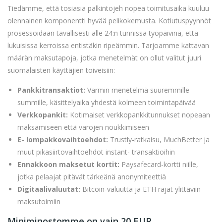
Tiedämme, että tosiasia palkintojeh nopea toimitusaika kuuluu
olennainen komponentti hyvää pelikokemusta. Kotiutuspyynnöt
prosessoidaan tavallisesti alle 24:n tunnissa työpäivinä, että
lukuisissa kerroissa entistäkin ripeämmin. Tarjoamme kattavan
määrän maksutapoja, jotka menetelmät on ollut valitut juuri
suomalaisten käyttäjien toiveisiin:
Pankkitransaktiot:
Varmin menetelmä suuremmille
summille, käsittelyaika yhdestä kolmeen toimintapäivää
Verkkopankit:
Kotimaiset verkkopankkitunnukset nopeaan
maksamiseen että varojen noukkimiseen
E- lompakkovaihtoehdot:
Trustly-ratkaisu, MuchBetter ja
muut pikasiirtovaihtoehdot instant- transaktioihin
Ennakkoon maksetut kortit:
Paysafecard-kortti niille,
jotka pelaajat pitävät tärkeänä anonymiteettiä
Digitaalivaluutat:
Bitcoin-valuutta ja ETH rajat ylittäviin
maksutoimiin
Miniminostomme on vain 20 EUR