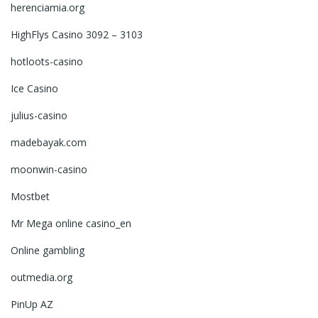
herenciamia.org
HighFlys Casino 3092 – 3103
hotloots-casino
Ice Casino
julius-casino
madebayak.com
moonwin-casino
Mostbet
Mr Mega online casino_en
Online gambling
outmedia.org
PinUp AZ