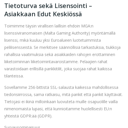
Tietoturva sekä Lisensointi –
Asiakkaan Edut Keskiössä
Toimimme täysin virallisen laillisin ehdoin MGA:n
lisenssiviranomaisen (Malta Gaming Authority) myöntämällä
lisenssi, mikä kuuluu yksi Euroalueen luotetuimmista
pelilisensseistä. Se merkitsee säännöllisiä tarkastuksia, tiukkoja
rahallisia vaatimuksia sekä asiakkaiden rahojen erottaminen
liiketoiminnan liiketoimintavaroistamme. Pelaajien rahat
varastoidaan erillisillä pankkitilit, joka suojaa rahat kaikissa
tilanteissa.
Sovellamme 256-bittistä SSL-salausta kaikessa mahdollisessa
tiedonsiirrossa, sama ratkaisu, mitä pankit että pankit käyttävät.
Tietojasi ei ikinä milloinkaan luovuteta muille osapuolille vailla
nimenomaista lupasi, että kunnioitamme huolellisesti EU:n
yhteistä GDPR:ää (GDPR).
Suojausominaisuus