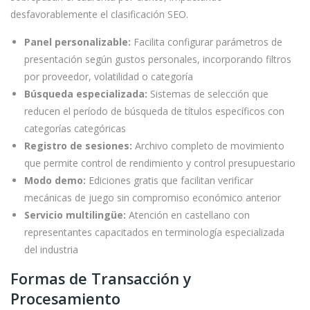
desfavorablemente el clasificación SEO.
Panel personalizable:
Facilita configurar parámetros de
presentación según gustos personales, incorporando filtros
por proveedor, volatilidad o categoría
Búsqueda especializada:
Sistemas de selección que
reducen el período de búsqueda de títulos específicos con
categorías categóricas
Registro de sesiones:
Archivo completo de movimiento
que permite control de rendimiento y control presupuestario
Modo demo:
Ediciones gratis que facilitan verificar
mecánicas de juego sin compromiso económico anterior
Servicio multilingüe:
Atención en castellano con
representantes capacitados en terminología especializada
del industria
Formas de Transacción y
Procesamiento