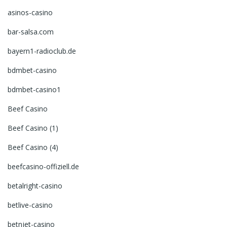
asinos-casino
bar-salsa.com
bayern1-radioclub.de
bdmbet-casino
bdmbet-casino1
Beef Casino
Beef Casino (1)
Beef Casino (4)
beefcasino-offiziell.de
betalright-casino
betlive-casino
betnjet-casino