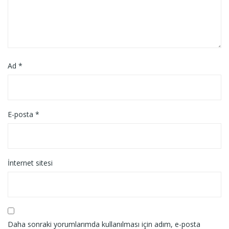
Ad
*
E-posta
*
İnternet sitesi
Daha sonraki yorumlarımda kullanılması için adım, e-posta