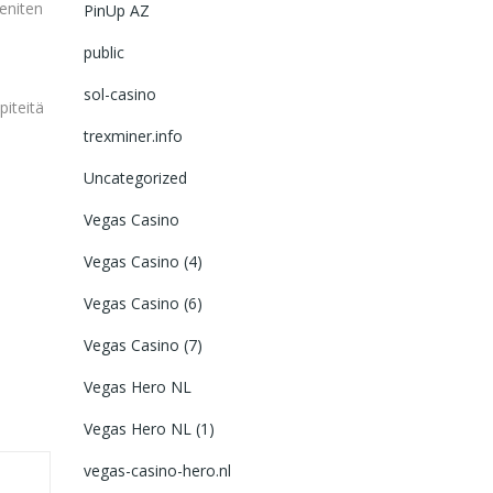
eniten
PinUp AZ
public
ä
sol-casino
piteitä
trexminer.info
Uncategorized
Vegas Casino
Vegas Casino (4)
Vegas Casino (6)
Vegas Casino (7)
Vegas Hero NL
Vegas Hero NL (1)
vegas-casino-hero.nl