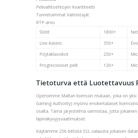
Pelivaihtoehtojen Kvantiteetti
Tunnetuimmat Valmistajat
RTP-arvo
Slotit
1800+
Net
Live-kasino
350+
Evo
Pöytäklassikot
250+
Mic
Progressiiviset pelit
120+
Mic
Tietoturva että Luotettavuus
Operoimme Maltan lisenssin mukaan, joka on yksi s
Gaming Authority) myönsi ensikertalaiset lisenssin
osalta. Tämä järjestelmä varmistaa, jotta jokaine
läpinäkyvyysvaatimukset.
Käytämme 256-bittistä SSL-salausta jokaisen datan 