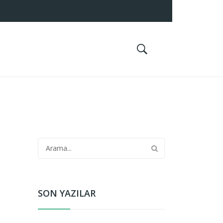
SON YAZILAR