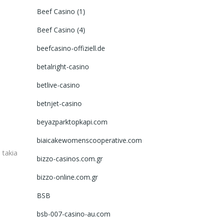
Beef Casino (1)
Beef Casino (4)
beefcasino-offiziell.de
betalright-casino
betlive-casino
betnjet-casino
beyazparktopkapi.com
biaicakewomenscooperative.com
 takia
bizzo-casinos.com.gr
bizzo-online.com.gr
BSB
bsb-007-casino-au.com