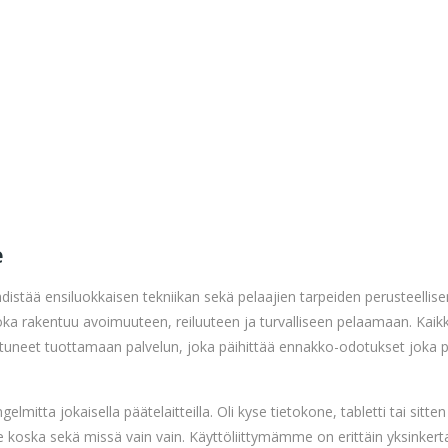
e
stää ensiluokkaisen tekniikan sekä pelaajien tarpeiden perusteellise
ka rakentuu avoimuuteen, reiluuteen ja turvalliseen pelaamaan. Kaikk
uneet tuottamaan palvelun, joka päihittää ennakko-odotukset joka p
mitta jokaisella päätelaitteilla. Oli kyse tietokone, tabletti tai sitten
 koska sekä missä vain vain. Käyttöliittymämme on erittäin yksinkert