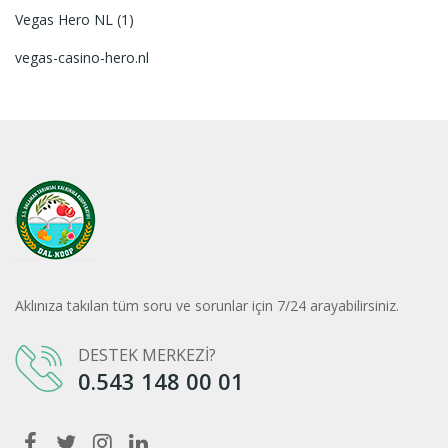
Vegas Hero NL (1)
vegas-casino-hero.nl
Aklınıza takılan tüm soru ve sorunlar için 7/24 arayabilirsiniz.
DESTEK MERKEZİ?
0.543 148 00 01