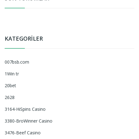
KATEGORILER
007bsb.com
1Win tr
20bet
2628
3164-HiSpins Casino
3380-BroWinner Casino
3476-Beef Casino