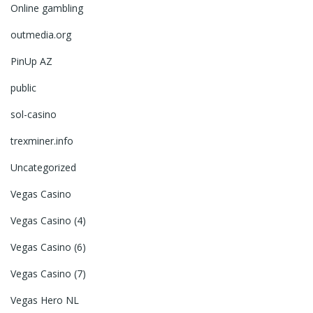
Online gambling
outmedia.org
PinUp AZ
public
sol-casino
trexminer.info
Uncategorized
Vegas Casino
Vegas Casino (4)
Vegas Casino (6)
Vegas Casino (7)
Vegas Hero NL