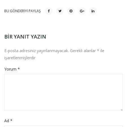
BU GÖNDERIYI PAYLAŞ
BIR YANIT YAZIN
E-posta adresiniz yayınlanmayacak.
Gerekli alanlar
*
ile
işaretlenmişlerdir
Yorum
*
Ad
*