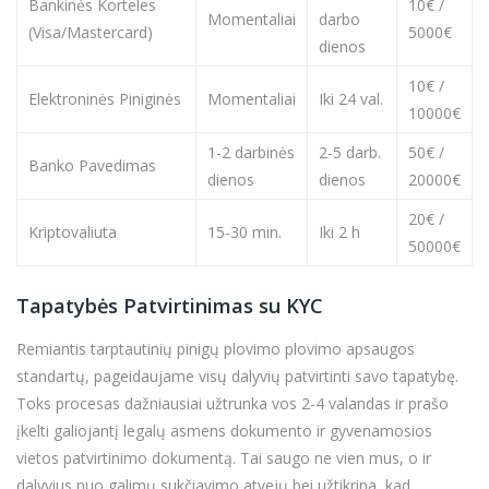
Bankinės Korteles
10€ /
Momentaliai
darbo
(Visa/Mastercard)
5000€
dienos
10€ /
Elektroninės Piniginės
Momentaliai
Iki 24 val.
10000€
1-2 darbinės
2-5 darb.
50€ /
Banko Pavedimas
dienos
dienos
20000€
20€ /
Kriptovaliuta
15-30 min.
Iki 2 h
50000€
Tapatybės Patvirtinimas su KYC
Remiantis tarptautinių pinigų plovimo plovimo apsaugos
standartų, pageidaujame visų dalyvių patvirtinti savo tapatybę.
Toks procesas dažniausiai užtrunka vos 2-4 valandas ir prašo
įkelti galiojantį legalų asmens dokumento ir gyvenamosios
vietos patvirtinimo dokumentą. Tai saugo ne vien mus, o ir
dalyvius nuo galimų sukčiavimo atvejų bei užtikrina, kad