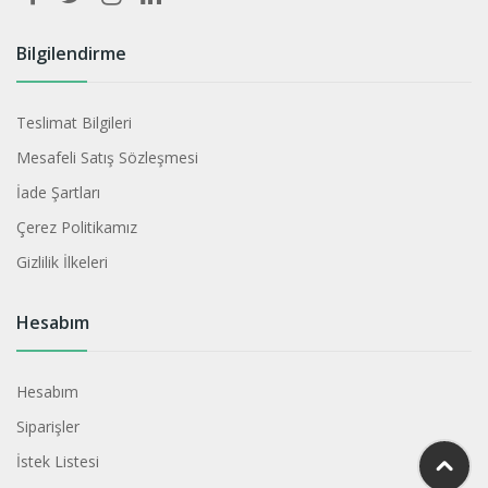
Bilgilendirme
Teslimat Bilgileri
Mesafeli Satış Sözleşmesi
İade Şartları
Çerez Politikamız
Gizlilik İlkeleri
Hesabım
Hesabım
Siparişler
İstek Listesi