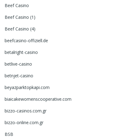
Beef Casino
Beef Casino (1)
Beef Casino (4)
beefcasino-offiziell.de
betalright-casino
betlive-casino
betnjet-casino
beyazparktopkapi.com
biaicakewomenscooperative.com
bizzo-casinos.com.gr
bizzo-online.com.gr
BSB