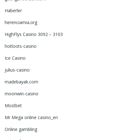
Haberler
herenciamia.org
HighFlys Casino 3092 – 3103
hotloots-casino
Ice Casino
julius-casino
madebayak.com
moonwin-casino
Mostbet
Mr Mega online casino_en
Online gambling