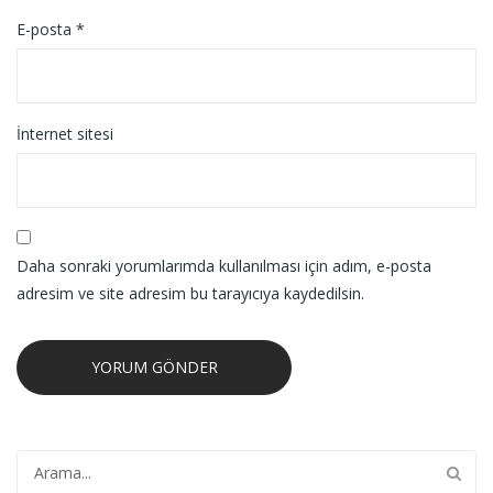
E-posta
*
İnternet sitesi
Daha sonraki yorumlarımda kullanılması için adım, e-posta
adresim ve site adresim bu tarayıcıya kaydedilsin.