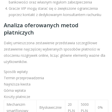
bankowości oraz własnym regułom zabezpieczenia
Gracze VIP mogą starać się o zwiększone ograniczenia
poprzez kontakt z dedykowanym konsultantem rachunku
Analiza oferowanych metod
płatniczych
Dalej umieszczona zestawienie przedstawia szczegółowe
zestawienie najczęściej wybieranych sposobów płatności w
otoczeniu rozgrywek online, licząc główne elementy ważne dla
użytkowników.
Sposób wpłaty
Termin przeprowadzenia
Najniższa kwota
Górna wpłata
Koszty płatnicze
Mechanizm
20
5000
Błyskawicznie
0%
smartfonowy
PLN
PLN