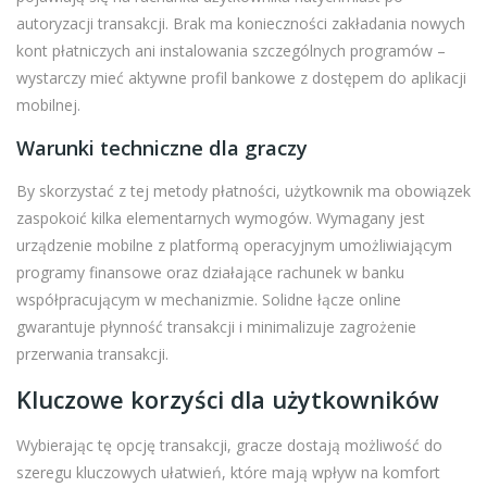
autoryzacji transakcji. Brak ma konieczności zakładania nowych
kont płatniczych ani instalowania szczególnych programów –
wystarczy mieć aktywne profil bankowe z dostępem do aplikacji
mobilnej.
Warunki techniczne dla graczy
By skorzystać z tej metody płatności, użytkownik ma obowiązek
zaspokoić kilka elementarnych wymogów. Wymagany jest
urządzenie mobilne z platformą operacyjnym umożliwiającym
programy finansowe oraz działające rachunek w banku
współpracującym w mechanizmie. Solidne łącze online
gwarantuje płynność transakcji i minimalizuje zagrożenie
przerwania transakcji.
Kluczowe korzyści dla użytkowników
Wybierając tę opcję transakcji, gracze dostają możliwość do
szeregu kluczowych ułatwień, które mają wpływ na komfort