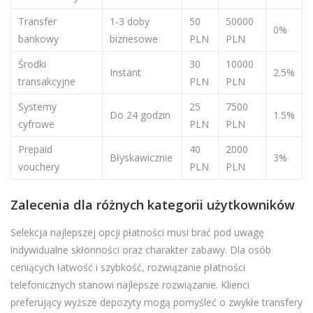
Transfer
1-3 doby
50
50000
0%
bankowy
biznesowe
PLN
PLN
Środki
30
10000
Instant
2.5%
transakcyjne
PLN
PLN
Systemy
25
7500
Do 24 godzin
1.5%
cyfrowe
PLN
PLN
Prepaid
40
2000
Błyskawicznie
3%
vouchery
PLN
PLN
Zalecenia dla różnych kategorii użytkowników
Selekcja najlepszej opcji płatności musi brać pod uwagę
indywidualne skłonności oraz charakter zabawy. Dla osób
ceniących łatwość i szybkość, rozwiązanie płatności
telefonicznych stanowi najlepsze rozwiązanie. Klienci
preferujący wyższe depozyty mogą pomyśleć o zwykłe transfery