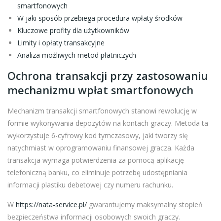
smartfonowych
W jaki sposób przebiega procedura wpłaty środków
Kluczowe profity dla użytkowników
Limity i opłaty transakcyjne
Analiza możliwych metod płatniczych
Ochrona transakcji przy zastosowaniu
mechanizmu wpłat smartfonowych
Mechanizm transakcji smartfonowych stanowi rewolucję w
formie wykonywania depozytów na kontach graczy. Metoda ta
wykorzystuje 6-cyfrowy kod tymczasowy, jaki tworzy się
natychmiast w oprogramowaniu finansowej gracza. Każda
transakcja wymaga potwierdzenia za pomocą aplikację
telefoniczną banku, co eliminuje potrzebę udostępniania
informacji plastiku debetowej czy numeru rachunku.
W
https://nata-service.pl/
gwarantujemy maksymalny stopień
bezpieczeństwa informacji osobowych swoich graczy.