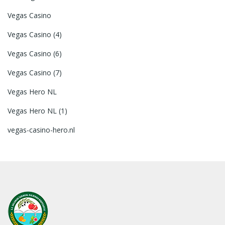
Vegas Casino
Vegas Casino (4)
Vegas Casino (6)
Vegas Casino (7)
Vegas Hero NL
Vegas Hero NL (1)
vegas-casino-hero.nl