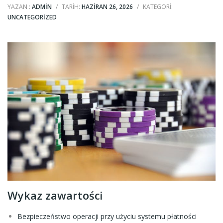
YAZAN :
ADMIN
/
TARIH:
HAZIRAN 26, 2026
/
KATEGORI:
UNCATEGORIZED
Wykaz zawartości
Bezpieczeństwo operacji przy użyciu systemu płatności