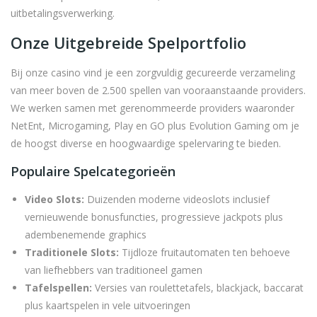
uitbetalingsverwerking.
Onze Uitgebreide Spelportfolio
Bij onze casino vind je een zorgvuldig gecureerde verzameling
van meer boven de 2.500 spellen van vooraanstaande providers.
We werken samen met gerenommeerde providers waaronder
NetEnt, Microgaming, Play en GO plus Evolution Gaming om je
de hoogst diverse en hoogwaardige spelervaring te bieden.
Populaire Spelcategorieën
Video Slots:
Duizenden moderne videoslots inclusief
vernieuwende bonusfuncties, progressieve jackpots plus
adembenemende graphics
Traditionele Slots:
Tijdloze fruitautomaten ten behoeve
van liefhebbers van traditioneel gamen
Tafelspellen:
Versies van roulettetafels, blackjack, baccarat
plus kaartspelen in vele uitvoeringen