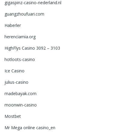
gigaspinz-casino-nederland.nl
guangzhoufuari.com
Haberler
herenciamia.org
HighFlys Casino 3092 – 3103
hotloots-casino
Ice Casino
julius-casino
madebayak.com
moonwin-casino
Mostbet
Mr Mega online casino_en