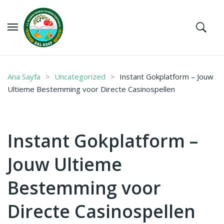
Ana Sayfa
Uncategorized
Instant Gokplatform – Jouw
Ultieme Bestemming voor Directe Casinospellen
Instant Gokplatform –
Jouw Ultieme
Bestemming voor
Directe Casinospellen