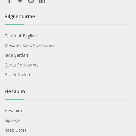
Bilgilendirme
Teslimat Bilgileri
Mesafeli Satış Sözleşmesi
İade Şartları
Çerez Politikamız
Gizlilik İlkeleri
Hesabım
Hesabım
Siparişler
İstek Listesi