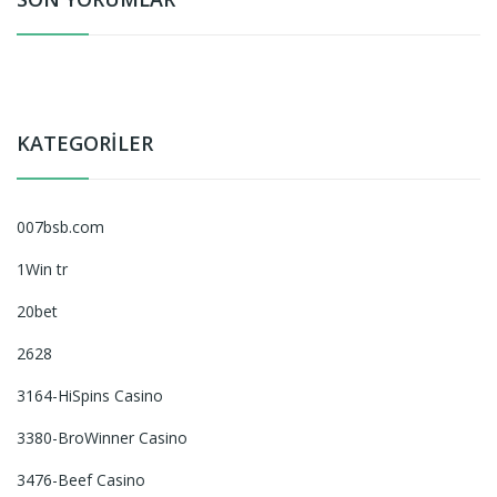
KATEGORILER
007bsb.com
1Win tr
20bet
2628
3164-HiSpins Casino
3380-BroWinner Casino
3476-Beef Casino