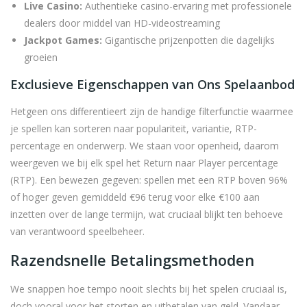
Live Casino:
Authentieke casino-ervaring met professionele
dealers door middel van HD-videostreaming
Jackpot Games:
Gigantische prijzenpotten die dagelijks
groeien
Exclusieve Eigenschappen van Ons Spelaanbod
Hetgeen ons differentieert zijn de handige filterfunctie waarmee
je spellen kan sorteren naar populariteit, variantie, RTP-
percentage en onderwerp. We staan voor openheid, daarom
weergeven we bij elk spel het Return naar Player percentage
(RTP). Een bewezen gegeven: spellen met een RTP boven 96%
of hoger geven gemiddeld €96 terug voor elke €100 aan
inzetten over de lange termijn, wat cruciaal blijkt ten behoeve
van verantwoord speelbeheer.
Razendsnelle Betalingsmethoden
We snappen hoe tempo nooit slechts bij het spelen cruciaal is,
doch vooral voor het storten en uitbetalen van geld. Vandaar