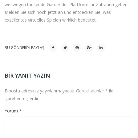
weswegen tausende Gamer der Plattform ihr Zutrauen geben.
Melden Sie sich noch jetzt an und entdecken Sie, was
exzellentes virtuelles Spielen wirklich bedeutet.
BU GÖNDERIYI PAYLAŞ
BIR YANIT YAZIN
E-posta adresiniz yayınlanmayacak.
Gerekli alanlar
*
ile
işaretlenmişlerdir
Yorum
*