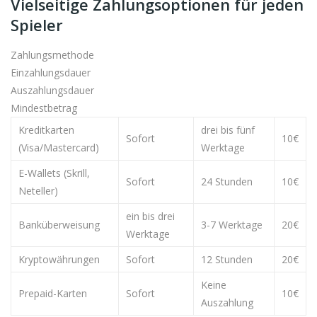
Vielseitige Zahlungsoptionen für jeden
Spieler
Zahlungsmethode
Einzahlungsdauer
Auszahlungsdauer
Mindestbetrag
Kreditkarten
drei bis fünf
Sofort
10€
(Visa/Mastercard)
Werktage
E-Wallets (Skrill,
Sofort
24 Stunden
10€
Neteller)
ein bis drei
Banküberweisung
3-7 Werktage
20€
Werktage
Kryptowährungen
Sofort
12 Stunden
20€
Keine
Prepaid-Karten
Sofort
10€
Auszahlung