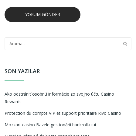
SON YAZILAR
Ako odstrániť osobnú informácie zo svojho účtu Casino
Rewards
Protection du compte VIP et support prioritaire Rivo Casino
Mozzart casino Bazele gestionării bankroll-ului