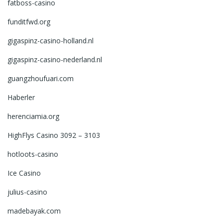
fatboss-casino
funditfwd.org
gigaspinz-casino-holland.nl
gigaspinz-casino-nederland.nl
guangzhoufuari.com
Haberler
herenciamia.org
HighFlys Casino 3092 – 3103
hotloots-casino
Ice Casino
julius-casino
madebayak.com