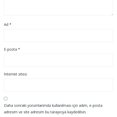
Ad
*
E-posta
*
İnternet sitesi
Daha sonraki yorumlarımda kullanılması için adım, e-posta
adresim ve site adresim bu tarayıcıya kaydedilsin.