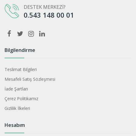
DESTEK MERKEZİ?
0.543 148 00 01
Bilgilendirme
Teslimat Bilgileri
Mesafeli Satış Sözleşmesi
İade Şartları
Çerez Politikamız
Gizlilik İlkeleri
Hesabım