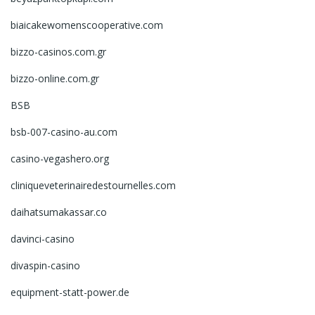
biaicakewomenscooperative.com
bizzo-casinos.com.gr
bizzo-online.com.gr
BSB
bsb-007-casino-au.com
casino-vegashero.org
cliniqueveterinairedestournelles.com
daihatsumakassar.co
davinci-casino
divaspin-casino
equipment-statt-power.de