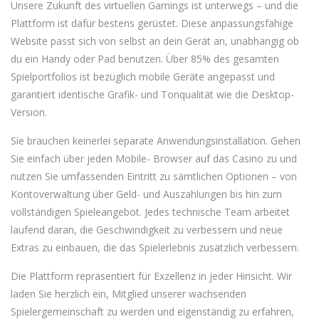
Unsere Zukunft des virtuellen Gamings ist unterwegs – und die
Plattform ist dafür bestens gerüstet. Diese anpassungsfähige
Website passt sich von selbst an dein Gerät an, unabhängig ob
du ein Handy oder Pad benutzen. Über 85% des gesamten
Spielportfolios ist bezüglich mobile Geräte angepasst und
garantiert identische Grafik- und Tonqualität wie die Desktop-
Version.
Sie brauchen keinerlei separate Anwendungsinstallation. Gehen
Sie einfach über jeden Mobile- Browser auf das Casino zu und
nutzen Sie umfassenden Eintritt zu sämtlichen Optionen – von
Kontoverwaltung über Geld- und Auszahlungen bis hin zum
vollständigen Spieleangebot. Jedes technische Team arbeitet
laufend daran, die Geschwindigkeit zu verbessern und neue
Extras zu einbauen, die das Spielerlebnis zusätzlich verbessern.
Die Plattform repräsentiert für Exzellenz in jeder Hinsicht. Wir
laden Sie herzlich ein, Mitglied unserer wachsenden
Spielergemeinschaft zu werden und eigenständig zu erfahren,