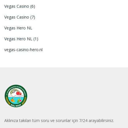
Vegas Casino (6)
Vegas Casino (7)
Vegas Hero NL
Vegas Hero NL (1)
vegas-casino-hero.nl
Aklınıza takılan tüm soru ve sorunlar için 7/24 arayabilirsiniz.