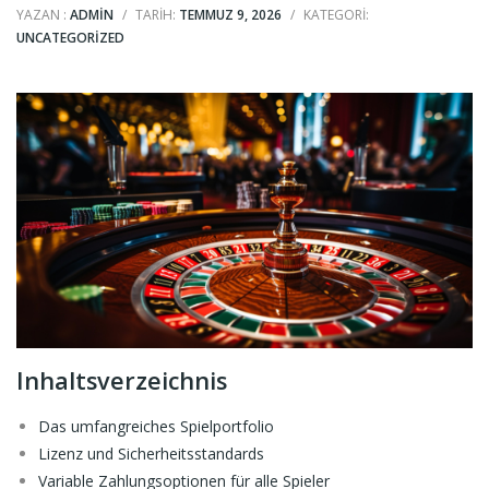
YAZAN :
ADMIN
/
TARIH:
TEMMUZ 9, 2026
/
KATEGORI:
UNCATEGORIZED
Inhaltsverzeichnis
Das umfangreiches Spielportfolio
Lizenz und Sicherheitsstandards
Variable Zahlungsoptionen für alle Spieler