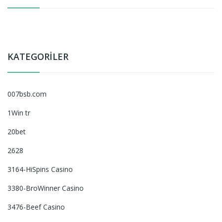
KATEGORILER
007bsb.com
1Win tr
20bet
2628
3164-HiSpins Casino
3380-BroWinner Casino
3476-Beef Casino