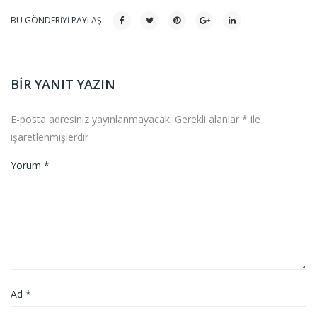
BU GÖNDERIYI PAYLAŞ
BIR YANIT YAZIN
E-posta adresiniz yayınlanmayacak.
Gerekli alanlar
*
ile
işaretlenmişlerdir
Yorum
*
Ad
*