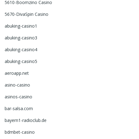
5610-Boomzino Casino
5670-DivaSpin Casino
abuking-casino1
abuking-casino3
abuking-casino4
abuking-casino5
aeroapp.net
asino-casino
asinos-casino
bar-salsa.com
bayern1-radioclub.de
bdmbet-casino