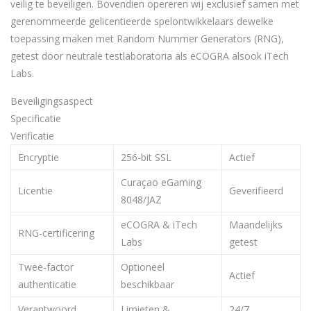
veilig te beveiligen. Bovendien opereren wij exclusief samen met
gerenommeerde gelicentieerde spelontwikkelaars dewelke
toepassing maken met Random Nummer Generators (RNG),
getest door neutrale testlaboratoria als eCOGRA alsook iTech
Labs.
Beveiligingsaspect
Specificatie
Verificatie
Encryptie
256-bit SSL
Actief
Curaçao eGaming
Licentie
Geverifieerd
8048/JAZ
eCOGRA & iTech
Maandelijks
RNG-certificering
Labs
getest
Twee-factor
Optioneel
Actief
authenticatie
beschikbaar
Verantwoord
Limieten &
24/7