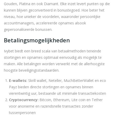
Gouden, Platina en ook Diamant. Elke inzet levert punten op die
kunnen blijven geconverteerd in bonustegoed. Hoe beter het
niveau, hoe unieker de voordelen, waaronder persoonlijke
accountmanagers, accelereerde opnames alsook
gepersonaliseerde bonussen.
Betalingsmogelijkheden
Ivybet biedt een breed scala van betaalmethoden teneinde
stortingen en opnames optimaal eenvoudig als mogelijk te
maken. Alle betalingen worden verwerkt met de allerhoogste
hoogste beveiligingsstandaarden.
E-wallets:
Skrill wallet, Neteller, MuchBetterWallet en eco
Payz bieden directe stortingen en opnames binnen
vierentwintig uur, bestaande uit minimale transactiekosten
Cryptocurrency:
Bitcoin, Ethereum, Lite coin en Tether
voor anonieme en razendsnelle transacties zonder
tussenpersonen