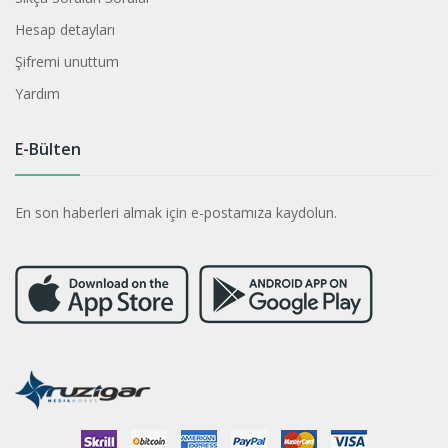
Hesap detayları
Şifremi unuttum
Yardım
E-Bülten
En son haberleri almak için e-postamıza kaydolun.