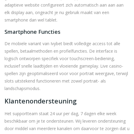
adaptieve website configureert zich automatisch aan aan aan
elk display aan, ongeacht je nu gebruik maakt van een
smartphone dan wel tablet.
Smartphone Functies
De mobiele variant van Ivybet biedt volledige access tot alle
spellen, betaalmethoden en profielfuncties. De interface is
logisch ontworpen specifiek voor touchscreen-bediening,
inclusief snelle laadtijden en vloeiende gameplay. Live casino-
spellen zijn geoptimaliseerd voor voor portrait weergave, terwijl
slots uitstekend functioneren met zowel portrait- als
landschapsmodus.
Klantenondersteuning
Het supportteam staat 24 uur per dag, 7 dagen elke week
beschikbaar om je te ondersteunen. Wij leveren ondersteuning
door middel van meerdere kanalen om daarvoor te zorgen dat u