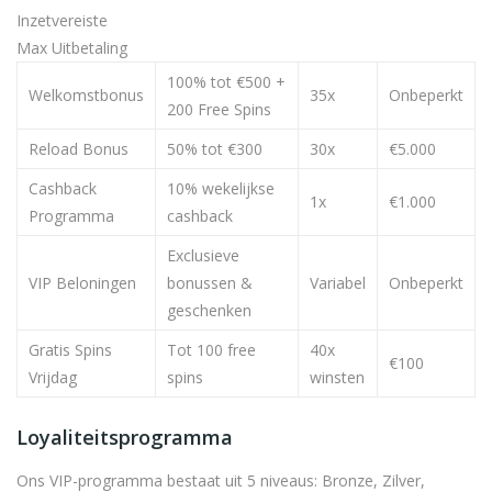
Inzetvereiste
Max Uitbetaling
100% tot €500 +
Welkomstbonus
35x
Onbeperkt
200 Free Spins
Reload Bonus
50% tot €300
30x
€5.000
Cashback
10% wekelijkse
1x
€1.000
Programma
cashback
Exclusieve
VIP Beloningen
bonussen &
Variabel
Onbeperkt
geschenken
Gratis Spins
Tot 100 free
40x
€100
Vrijdag
spins
winsten
Loyaliteitsprogramma
Ons VIP-programma bestaat uit 5 niveaus: Bronze, Zilver,