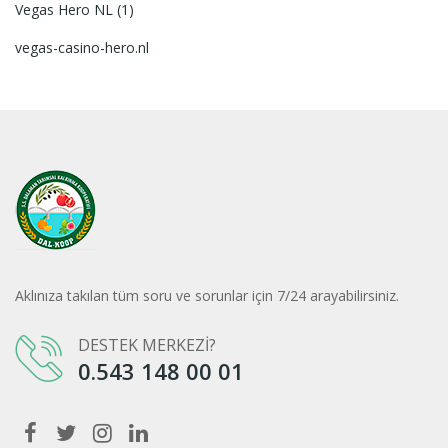
Vegas Hero NL (1)
vegas-casino-hero.nl
Aklınıza takılan tüm soru ve sorunlar için 7/24 arayabilirsiniz.
DESTEK MERKEZİ?
0.543 148 00 01