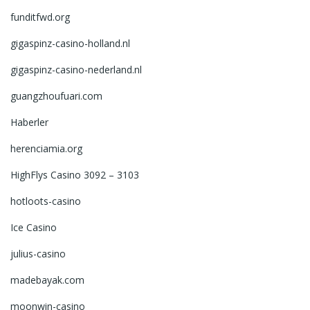
funditfwd.org
gigaspinz-casino-holland.nl
gigaspinz-casino-nederland.nl
guangzhoufuari.com
Haberler
herenciamia.org
HighFlys Casino 3092 – 3103
hotloots-casino
Ice Casino
julius-casino
madebayak.com
moonwin-casino