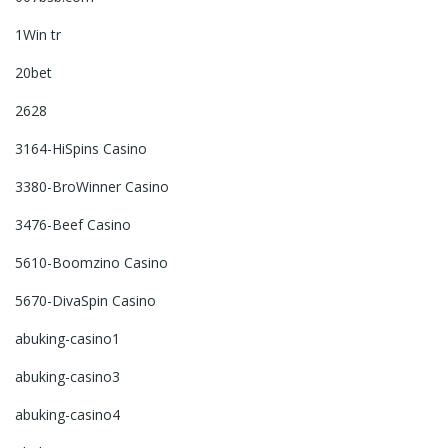
1Win tr
20bet
2628
3164-HiSpins Casino
3380-BroWinner Casino
3476-Beef Casino
5610-Boomzino Casino
5670-DivaSpin Casino
abuking-casino1
abuking-casino3
abuking-casino4