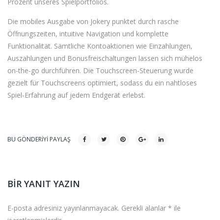
Prozent unseres Spielportfolios.
Die mobiles Ausgabe von Jokery punktet durch rasche
Öffnungszeiten, intuitive Navigation und komplette
Funktionalität. Sämtliche Kontoaktionen wie Einzahlungen,
Auszahlungen und Bonusfreischaltungen lassen sich mühelos
on-the-go durchführen. Die Touchscreen-Steuerung wurde
gezielt für Touchscreens optimiert, sodass du ein nahtloses
Spiel-Erfahrung auf jedem Endgerät erlebst.
BU GÖNDERIYI PAYLAŞ
BIR YANIT YAZIN
E-posta adresiniz yayınlanmayacak.
Gerekli alanlar
*
ile