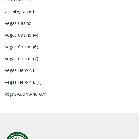
Uncategorized
Vegas Casino
Vegas Casino (4)
Vegas Casino (6)
Vegas Casino (7)
Vegas Hero NL
Vegas Hero NL (1)
vegas-casino-hero.nl