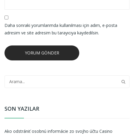
Daha sonraki yorumlarımda kullanılması için adım, e-posta
adresim ve site adresim bu tarayıcıya kaydedilsin.
SON YAZILAR
Ako odstrániť osobnú informácie zo svojho účtu Casino