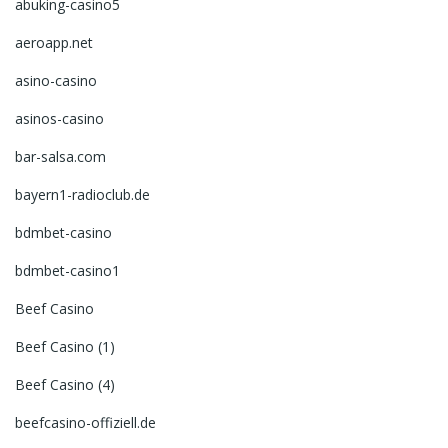
abuking-casino5
aeroapp.net
asino-casino
asinos-casino
bar-salsa.com
bayern1-radioclub.de
bdmbet-casino
bdmbet-casino1
Beef Casino
Beef Casino (1)
Beef Casino (4)
beefcasino-offiziell.de