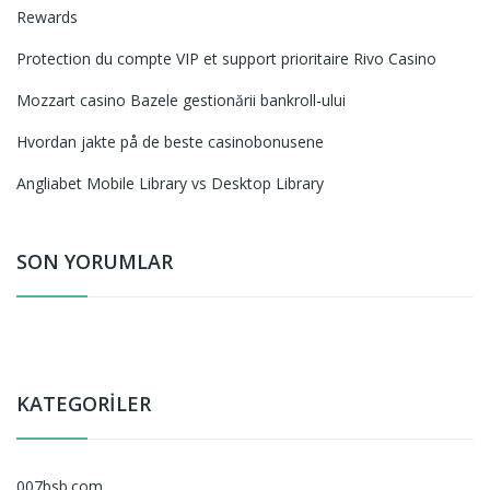
Rewards
Protection du compte VIP et support prioritaire Rivo Casino
Mozzart casino Bazele gestionării bankroll-ului
Hvordan jakte på de beste casinobonusene
Angliabet Mobile Library vs Desktop Library
SON YORUMLAR
KATEGORILER
007bsb.com