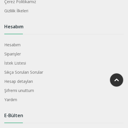
Çerez Politikamız
Gizlilik İlkeleri
Hesabım
Hesabım
Siparişler
İstek Listesi
Sıkça Sorulan Sorular
Hesap detayları
Şifremi unuttum
Yardım
E-Bülten