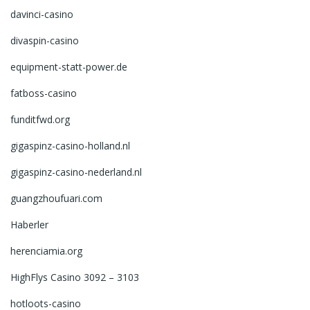
davinci-casino
divaspin-casino
equipment-statt-power.de
fatboss-casino
funditfwd.org
gigaspinz-casino-holland.nl
gigaspinz-casino-nederland.nl
guangzhoufuari.com
Haberler
herenciamia.org
HighFlys Casino 3092 – 3103
hotloots-casino