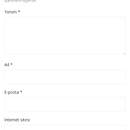
işaretlenmişlerdir
Yorum
*
Ad
*
E-posta
*
İnternet sitesi