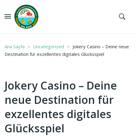
Ana Sayfa
Uncategorized
Jokery Casino – Deine neue
Destination für exzellentes digitales Glücksspiel
Jokery Casino – Deine
neue Destination für
exzellentes digitales
Glücksspiel