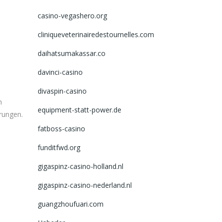
casino-vegashero.org
cliniqueveterinairedestournelles.com
daihatsumakassar.co
davinci-casino
divaspin-casino
h
equipment-statt-power.de
rungen.
fatboss-casino
funditfwd.org
gigaspinz-casino-holland.nl
gigaspinz-casino-nederland.nl
guangzhoufuari.com