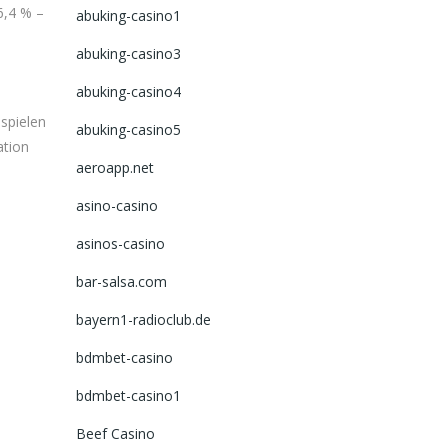
6,4 % –
abuking-casino1
abuking-casino3
abuking-casino4
spielen
abuking-casino5
ation
aeroapp.net
asino-casino
asinos-casino
bar-salsa.com
bayern1-radioclub.de
bdmbet-casino
bdmbet-casino1
Beef Casino