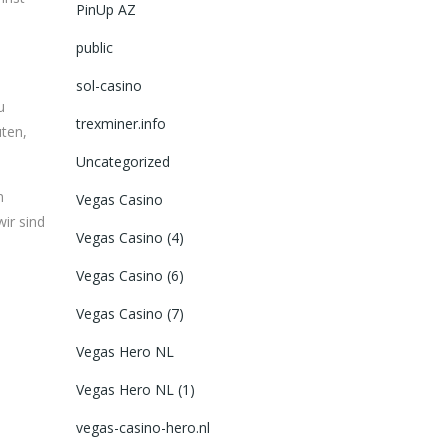
PinUp AZ
public
sol-casino
u
trexminer.info
uten,
Uncategorized
n
Vegas Casino
ir sind
Vegas Casino (4)
Vegas Casino (6)
Vegas Casino (7)
Vegas Hero NL
Vegas Hero NL (1)
vegas-casino-hero.nl