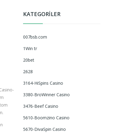
KATEGORILER
007bsb.com
1Win tr
20bet
2628
3164-HiSpins Casino
 Casino-
3380-BroWinner Casino
um
 Rom
3476-Beef Casino
n.
5610-Boomzino Casino
en
5670-DivaSpin Casino