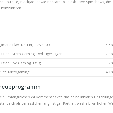
wie Roulette, Blackjack sowie Baccarat plus exklusive Spielshows, die
 kombinieren.
gmatic Play, NetEnt, Play’n GO
96,5
lution, Micro Gaming, Red Tiger Tiger
97,8
lution Live Gaming, Ezugi
98,2
Ent, Microgaming
94,1
 Treueprogramm
ns ein umfangreiches Willkommenspaket, das deine initialen Einzahlung
ht sich als verlässlicher langfristiger Partner, weshalb wir hohen We