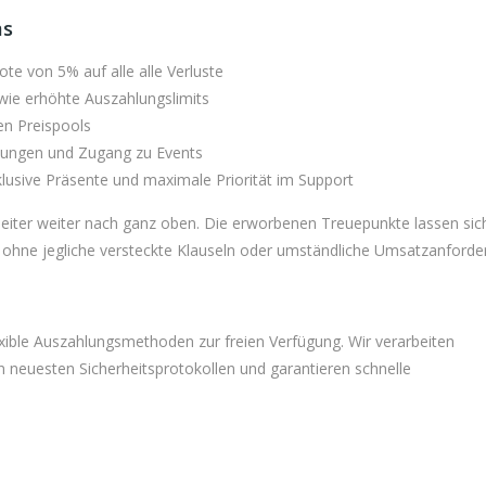
ms
e von 5% auf alle alle Verluste
wie erhöhte Auszahlungslimits
en Preispools
hnungen und Zugang zu Events
klusive Präsente und maximale Priorität im Support
gsleiter weiter nach ganz oben. Die erworbenen Treuepunkte lassen sic
– ohne jegliche versteckte Klauseln oder umständliche Umsatzanforde
lexible Auszahlungsmethoden zur freien Verfügung. Wir verarbeiten
 neuesten Sicherheitsprotokollen und garantieren schnelle