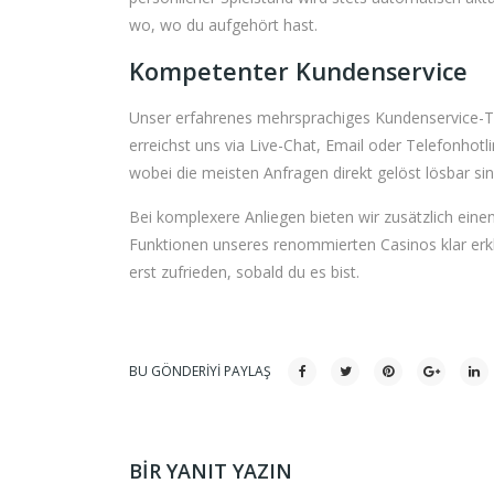
wo, wo du aufgehört hast.
Kompetenter Kundenservice
Unser erfahrenes mehrsprachiges Kundenservice-Tea
erreichst uns via Live-Chat, Email oder Telefonhotl
wobei die meisten Anfragen direkt gelöst lösbar si
Bei komplexere Anliegen bieten wir zusätzlich einen
Funktionen unseres renommierten Casinos klar erklär
erst zufrieden, sobald du es bist.
BU GÖNDERIYI PAYLAŞ
BIR YANIT YAZIN