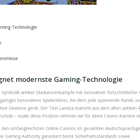
Gaming-Technologie
m
mpromisse
gnet modernste Gaming-Technologie
 Symbolik antiker Gladiatorenkämpfe mit innovativer fortschrittlicher
nzigartiges besonderes Spielerlebnis, bei dem jede spannende Runde z
tive Gewinne gerät. Der Titel Lanista stammt aus dem alten antiken
chule – exakt diese Position nehmen wir für deine Casino-Karriere ei
 die den umfangreichsten Online-Casinos im gesamten deutschsprachig
he Gaming Authority garantiert beste Sicherheitsstandards sowie