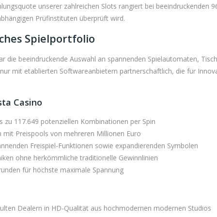
hlungsquote unserer zahlreichen Slots rangiert bei beeindruckenden 9
abhängigen Prüfinstituten überprüft wird.
hes Spielportfolio
 dar die beeindruckende Auswahl an spannenden Spielautomaten, Tisch
ur mit etablierten Softwareanbietern partnerschaftlich, die für Innov
sta Casino
s zu 117.649 potenziellen Kombinationen per Spin
it Preispools von mehreren Millionen Euro
annenden Freispiel-Funktionen sowie expandierenden Symbolen
ken ohne herkömmliche traditionelle Gewinnlinien
runden für höchste maximale Spannung
schulten Dealern in HD-Qualität aus hochmodernen modernen Studios