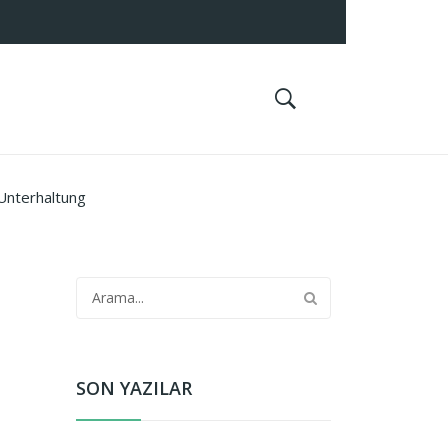
-Unterhaltung
SON YAZILAR