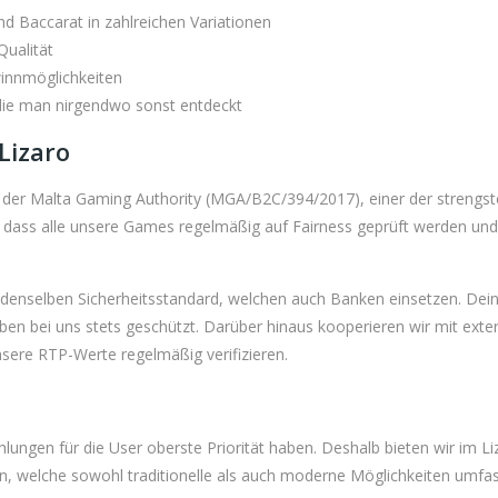
nd Baccarat in zahlreichen Variationen
Qualität
innmöglichkeiten
 die man nirgendwo sonst entdeckt
Lizaro
enz der Malta Gaming Authority (MGA/B2C/394/2017), einer der strengs
, dass alle unsere Games regelmäßig auf Fairness geprüft werden und 
 denselben Sicherheitsstandard, welchen auch Banken einsetzen. Dei
ben bei uns stets geschützt. Darüber hinaus kooperieren wir mit exte
ere RTP-Werte regelmäßig verifizieren.
ungen für die User oberste Priorität haben. Deshalb bieten wir im Li
, welche sowohl traditionelle als auch moderne Möglichkeiten umfa