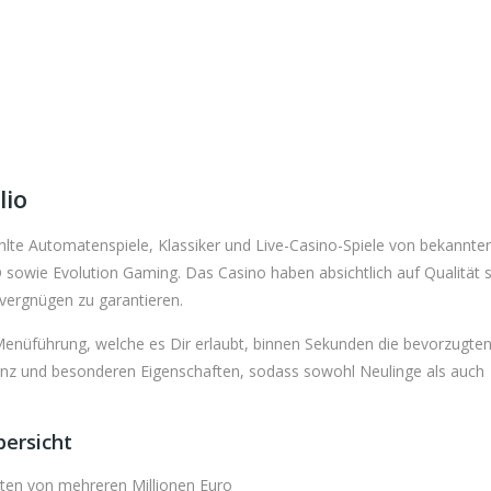
lio
lte Automatenspiele, Klassiker und Live-Casino-Spiele von bekannte
 sowie Evolution Gaming. Das Casino haben absichtlich auf Qualität s
lvergnügen zu garantieren.
 Menüführung, welche es Dir erlaubt, binnen Sekunden die bevorzugten
rianz und besonderen Eigenschaften, sodass sowohl Neulinge als auch
bersicht
iten von mehreren Millionen Euro