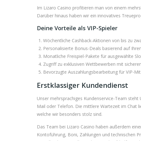
Im Lizaro Casino profitieren man von einem mehrst
Darüber hinaus haben wir ein innovatives Treueprog
Deine Vorteile als VIP-Spieler
Wöchentliche Cashback-Aktionen von bis zu zwa
Personalisierte Bonus-Deals basierend auf Ihrem
Monatliche Freispiel-Pakete für ausgewählte S
Zugriff zu exklusiven Wettbewerben mit sicher
Bevorzugte Auszahlungsbearbeitung für VIP-Mit
Erstklassiger Kundendienst
Unser mehrsprachiges Kundenservice-Team steht Use
Mail oder Telefon. Die mittlere Wartezeit im Chat l
welche wir besonders stolz sind.
Das Team bei Lizaro Casino haben außerdem einen 
Kontoführung, Boni, Zahlungen und technischen Pr