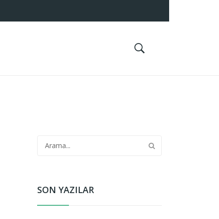
SON YAZILAR