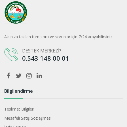
Aklınıza takılan tüm soru ve sorunlar için 7/24 arayabilirsiniz.
DESTEK MERKEZİ?
0.543 148 00 01
Bilgilendirme
Teslimat Bilgileri
Mesafeli Satış Sözleşmesi