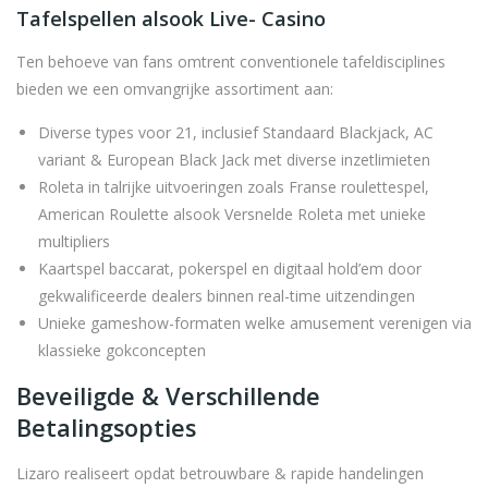
Tafelspellen alsook Live- Casino
Ten behoeve van fans omtrent conventionele tafeldisciplines
bieden we een omvangrijke assortiment aan:
Diverse types voor 21, inclusief Standaard Blackjack, AC
variant & European Black Jack met diverse inzetlimieten
Roleta in talrijke uitvoeringen zoals Franse roulettespel,
American Roulette alsook Versnelde Roleta met unieke
multipliers
Kaartspel baccarat, pokerspel en digitaal hold’em door
gekwalificeerde dealers binnen real-time uitzendingen
Unieke gameshow-formaten welke amusement verenigen via
klassieke gokconcepten
Beveiligde & Verschillende
Betalingsopties
Lizaro realiseert opdat betrouwbare & rapide handelingen