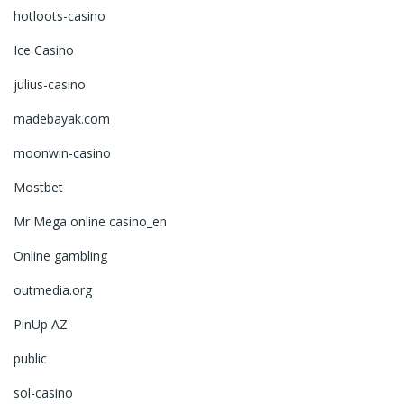
hotloots-casino
Ice Casino
julius-casino
madebayak.com
moonwin-casino
Mostbet
Mr Mega online casino_en
Online gambling
outmedia.org
PinUp AZ
public
sol-casino