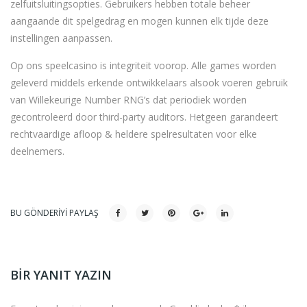
zelfuitsluitingsopties. Gebruikers hebben totale beheer
aangaande dit spelgedrag en mogen kunnen elk tijde deze
instellingen aanpassen.
Op ons speelcasino is integriteit voorop. Alle games worden
geleverd middels erkende ontwikkelaars alsook voeren gebruik
van Willekeurige Number RNG’s dat periodiek worden
gecontroleerd door third-party auditors. Hetgeen garandeert
rechtvaardige afloop & heldere spelresultaten voor elke
deelnemers.
BU GÖNDERIYI PAYLAŞ
BIR YANIT YAZIN