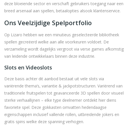
deze bloeiende sector en verschaft gebruikers toegang naar een
breed arsenaal aan spellen, betaalopties alsook klantenservice.
Ons Veelzijdige Spelportfolio
Op Lizaro hebben we een minutieus geselecteerde bibliotheek
spellen gecreëerd welke aan alle voorkeuren voldoet. De
verzameling wordt dagelijks vergroot via verse games afkomstig
van leidende ontwikkelaars binnen deze industrie.
Slots en Videoslots
Deze basis achter dit aanbod bestaat uit vele slots via
variërende thema’s, variantie & jackpotstructuren. Variërend van
traditionele fruitspelen tot geavanceerde 3D spellen door visueel
sterke verhaallijnen – elke type deelnemer ontdekt hier diens
favoriete spel. Deze gokkasten omvatten hedendaagse
eigenschappen inclusief vallende rollen, uitbreidende jokers en
gratis spins welke deze spanning verhogen.