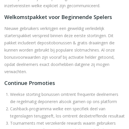
inzetvereisten welke expliciet zijn gecommuniceerd.
Welkomstpakket voor Beginnende Spelers
Nieuwe gebruikers verkrijgen een geweldig verleidelijk
starterspakket verspreid binnen deze eerste stortingen. Dit
pakket includeert depositobonussen & gratis draaiingen die
kunnen worden gebruikt bij populaire slotmachines. Al onze
bonusvoorwaarden zijn vooraf bij activatie helder getoond,
opdat deelnemers exact doorhebben datgene zij mogen
verwachten.
Continue Promoties
Weekse storting bonussen omtrent frequente deelnemers
die regelmatig deponeren alsook gamen op ons platform
Cashback-programma welke een specifiek deel van
tegenslagen teruggeeft, los omtrent desbetreffende resultaat
Tournaments met verzekerde rewards waarin gebruikers