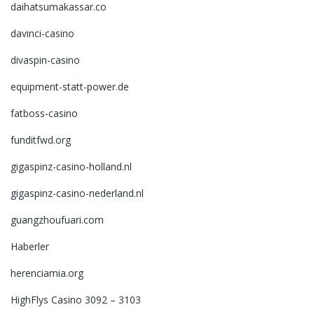
daihatsumakassar.co
davinci-casino
divaspin-casino
equipment-statt-power.de
fatboss-casino
funditfwd.org
gigaspinz-casino-holland.nl
gigaspinz-casino-nederland.nl
guangzhoufuari.com
Haberler
herenciamia.org
HighFlys Casino 3092 – 3103