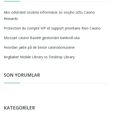
Ako odstrániť osobnú informácie zo svojho účtu Casino
Rewards
Protection du compte VIP et support prioritaire Rivo Casino
Mozzart casino Bazele gestionării bankroll-ului
Hvordan jakte på de beste casinobonusene
Angliabet Mobile Library vs Desktop Library
SON YORUMLAR
KATEGORILER